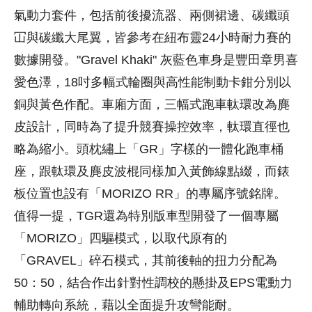
氣動力套件，包括前後擾流器、兩側裙邊、碳纖頭
冚與碳纖大尾翼，皆參考在紐布靈24小時耐力賽的
數據開發。"Gravel Khaki" 灰藍色車身是豐田章男喜
愛色澤，18吋多幅式輪圈與高性能制動卡鉗分別以
銅與黃色作配。車廂方面，三幅式跑車軚環改為麂
皮設計，同時為了提升競賽操控效率，軚環直徑也
略為縮小。頭枕繡上「GR」字樣的一體化跑車桶
座，跟軚環及麂皮波棍同樣加入黃飾線點綴，而錶
板位置也設有「MORIZO RR」的專屬序號銘牌。
值得一提，TGR還為特別版車型開發了一個專屬
「MORIZO」四驅模式，以取代原有的
「GRAVEL」碎石模式，其前後軸的扭力分配為
50：50，結合作出針對性調校的懸掛及EPS電動力
輔助轉向系統，藉以全面提升攻彎能耐。