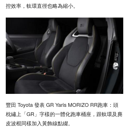
控效率，軚環直徑也略為縮小。
豐田 Toyota 發表 GR Yaris MORIZO RR跑車：頭
枕繡上「GR」字樣的一體化跑車桶座，跟軚環及麂
皮波棍同樣加入黃飾線點綴。