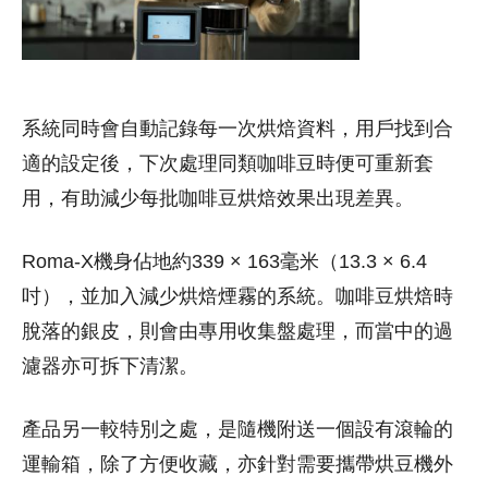
系統同時會自動記錄每一次烘焙資料，用戶找到合
適的設定後，下次處理同類咖啡豆時便可重新套
用，有助減少每批咖啡豆烘焙效果出現差異。
Roma-X機身佔地約339 × 163毫米（13.3 × 6.4
吋），並加入減少烘焙煙霧的系統。咖啡豆烘焙時
脫落的銀皮，則會由專用收集盤處理，而當中的過
濾器亦可拆下清潔。
產品另一較特別之處，是隨機附送一個設有滾輪的
運輸箱，除了方便收藏，亦針對需要攜帶烘豆機外