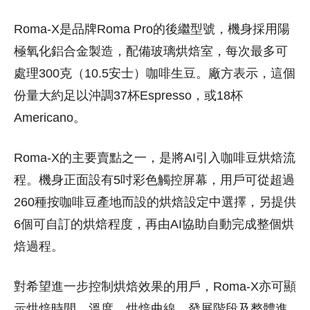
Roma-X是品牌Roma Pro的後繼型號，機身採用陽
極氧化鋁合金製造，配備玻璃烘焙室，每次最多可
處理300克（10.5安士）咖啡生豆。廠方表示，這個
份量大約足以沖調37杯Espresso，或18杯
Americano。
Roma-X的主要賣點之一，是將AI引入咖啡豆烘焙流
程。機身正面設有5吋彩色觸控屏幕，用戶可從超過
260種按咖啡豆產地而設的烘焙設定中選擇，另提供
6個可自訂的烘焙程度，再由AI協助自動完成整個烘
焙過程。
對希望進一步控制烘焙效果的用戶，Roma-X亦可顯
示烘焙時間、溫度、烘焙曲線、發展階段及整體進