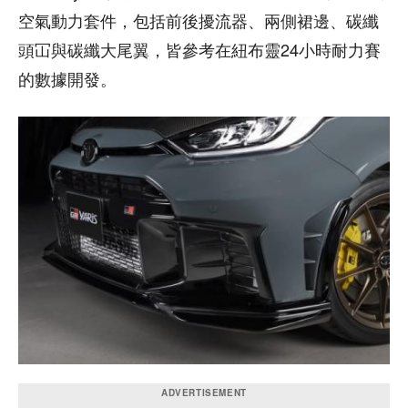
空氣動力套件，包括前後擾流器、兩側裙邊、碳纖
頭冚與碳纖大尾翼，皆參考在紐布靈24小時耐力賽
的數據開發。