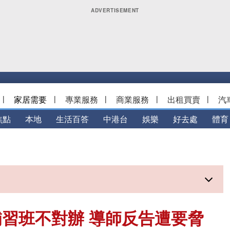
|
家居需要
|
專業服務
|
商業服務
|
出租買賣
|
汽
焦點
本地
生活百答
中港台
娛樂
好去處
體育
習班不對辦 導師反告遭要脅