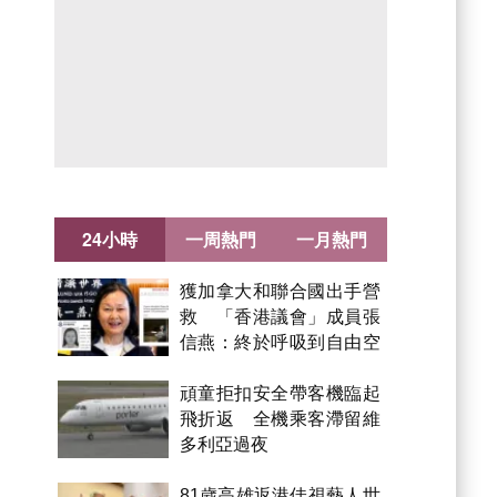
24小時
一周熱門
一月熱門
獲加拿大和聯合國出手營
救 「香港議會」成員張
信燕：終於呼吸到自由空
氣！
頑童拒扣安全帶客機臨起
飛折返 全機乘客滯留維
多利亞過夜
81歲高雄返港佳視藝人世