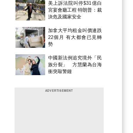
美上訴法院叫停$31億白
宮宴會廳工程 特朗普：裁
決危及國家安全
加拿大平均租金叫價連跌
22個月 有大都會已見轉
勢
中國新法例追究境外「民
族分裂」 方慧蘭為台海
衝突敲警鐘