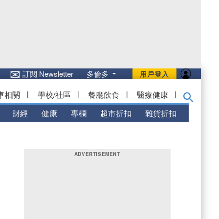
✉
訂閱 Newsletter
多倫多
用戶登入
車相關
|
學校/社區
|
餐廳飲食
|
醫療健康
|
財經
健康
專欄
超市折扣
雜貨折扣