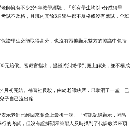
老師擁有不少於5年教學經驗，「所有學生均以5分成績畢
子考試不及格，且班內其餘3名學生都不及格或沒有應試，全班
有保證學生必能取得高分，也沒有證據顯示雙方的協議中包括
00元賠償。審裁官指出，提議將糾紛帶到庭上解決，並不構成
於4月初完結。補習社反駁，由於老師缺席，只取消了一堂，已
的兒子自己沒出席。
曾表示老師已經回來並會上最後一課。「短訊記錄顯示，補習
舉行的考試，但沒有證據顯示答辯人及時找到了代課教師來頂