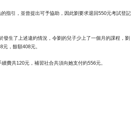
的指引，並曾提出可予協助，因此劉要求退回550元考試登記
但鑑於發生了上述違約情況，令劉的兒子少上了一個月的課程，劉
8元，餘額408元。
續費共120元，補習社合共須向她支付約556元。