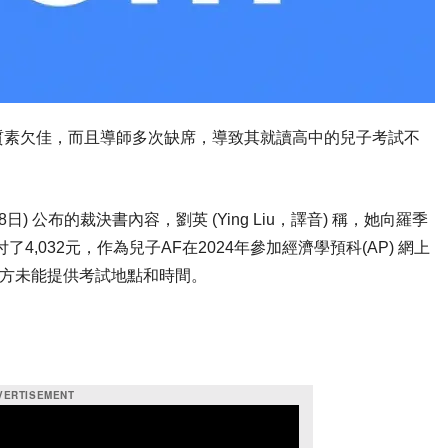
質素欠佳，而且導師多次缺席，導致其就讀高中的兒子考試不
) 周四 (8日) 公布的裁決書內容，劉英 (Ying Liu，譯音) 稱，她向羅季
音) 支付了4,032元，作為兒子AF在2024年參加經濟學預科(AP) 網上
對方未能提供考試地點和時間。