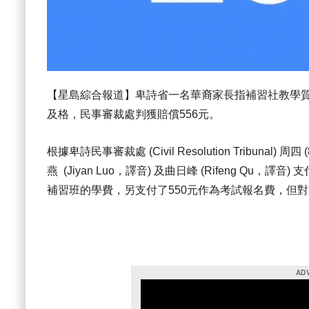
【星島綜合報道】卑詩省一名華裔家長指補習社教學
及格，民事審裁處判獲賠償556元。
根據卑詩民事審裁處 (Civil Resolution Tribunal
燕 (Jiyan Luo，譯音) 及曲日峰 (Rifeng Qu，譯
補習班的學費，另支付了550元作為考試報名費，但