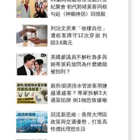
紀聚會 初代郭靖黃蓉同框
勾起《神鵰俠侶》回憶殺
列治文房東「收樓自住」
遭租客蹲守12次穿崩 判
賠3.6萬元
美國參議員不解杜魯多與
姬蒂派莉放閃為什麼總能
被拍到？
廁所/廚房排水管淤塞用鹽
越通越塞？專家拆解3大
通渠陷阱 倒1物恐致爆喉
漏水
回流新思維：善用大灣區
政策與交通優勢，打造高
性價比理想生活