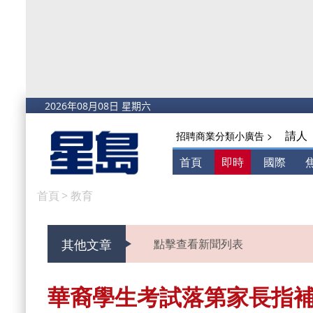
請人
招聘商業分類小廣告 >
首頁
即時
國際
首頁
>
教育
其他文章
點擊查看新聞列表
華裔學生考試落第家長指補