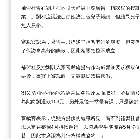
補習社曾在劉所在的聊天群組中發廣告，稱課程的授課
業」。劉稱這說法促使她決定替兒子報讀，但結果兒
無人及格。
審裁官認為，廣告中只描述了補習老師的履歷，但沒
了保證拿高分的條款，因此相關指控不成立。
補習社反控劉以入稟審裁處提告作為威脅並要求獲取6
要脅，事實上審裁處一直鼓勵民眾這樣做。
劉又指補習社的課程經常因各種原因而取消，並提前
為此向劉退款168元，另外最後一堂是有課，只是劉
審裁官表示，從雙方提供的短訊所見，看不到補習社
班原定在整個4月持續進行，以協助學生準備在5月份
替，因此本席認為其行為構成違約。」