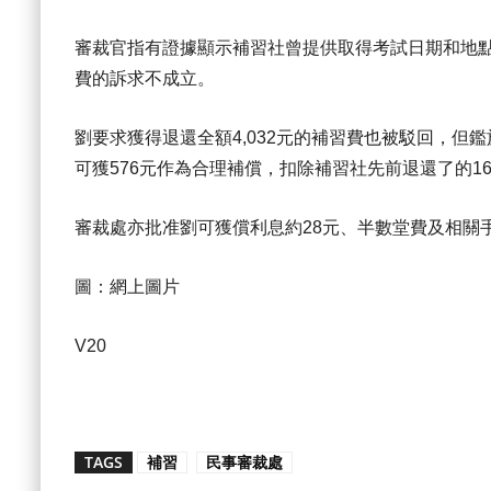
審裁官指有證據顯示補習社曾提供取得考試日期和地點
費的訴求不成立。
劉要求獲得退還全額4,032元的補習費也被駁回，
可獲576元作為合理補償，扣除補習社先前退還了的16
審裁處亦批准劉可獲償利息約28元、半數堂費及相關手
圖：網上圖片
V20
TAGS
補習
民事審裁處