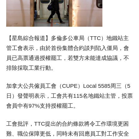
【星島綜合報道】多倫多公車局（TTC）地鐵站主
管工會表示，由於首份集體合約談判陷入僵局，會
員已高票通過授權罷工，若雙方未能達成協議，不
排除採取工業行動。
加拿大公共僱員工會（CUPE）Local 5585周三（5
日）發聲明表示，工會共有115名地鐵站主管，投票
會員中有97%支持授權罷工。
工會批評，TTC提出的合約條款將令工作環境更困
難、職位保障更低，同時未有回應員工對工作安全