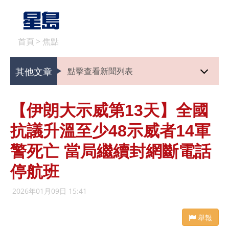
首頁
>
焦點
其他文章
點擊查看新聞列表
【伊朗大示威第13天】全國
抗議升溫至少48示威者14軍
警死亡 當局繼續封網斷電話
停航班
2026年01月09日 15:41
舉報