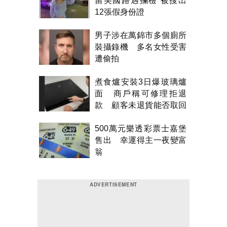
留美國路遇攔檢 被搜出
12張假身份證
男子涉在萬錦市多個廁所
裝攝錄機 多名女性受害
遭偷拍
煮食爐安裝3日爆玻璃爐
面 商戶稱可修理拒退
款 顧客未退貨能否取回
金錢？
500萬元樂透彩票士嘉堡
售出 幸運得主一夜變富
翁