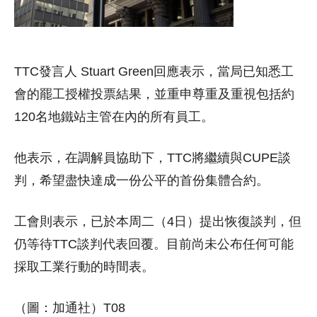
TTC發言人 Stuart Green回應表示，當局已知悉工
會的罷工授權投票結果，並重申尊重及重視包括約
120名地鐵站主管在內的所有員工。
他表示，在調解員協助下，TTC將繼續與CUPE談
判，希望盡快達成一份公平的首份集體合約。
工會則表示，已於本周二（4日）提出恢復談判，但
仍等待TTC談判代表回覆。目前尚未公布任何可能
採取工業行動的時間表。
（圖：加通社）T08