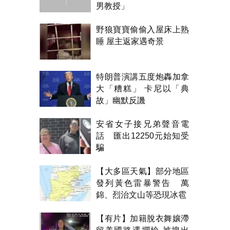
男教授」
野狼寶寶偷偷入屋床上熟
睡 屋主返家遇奇景
特朗普演講五度炮轟加拿
大「糟糕」 卡尼以「典
故」幽默反譏
安省女子接兄弟聲音電
話 匯出12250元始知受
騙
【大多區天氣】部分地區
發列黃色雷暴警告 萬
錦、烈治文山等恐現冰雹
【有片】加籍脫衣舞孃滯