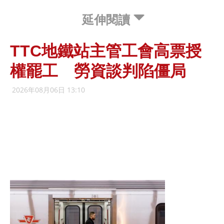
延伸閱讀
TTC地鐵站主管工會高票授
權罷工 勞資談判陷僵局
2026年08月06日 13:10