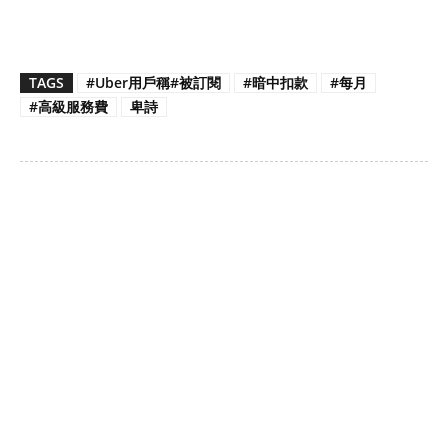
TAGS
#Uber用戶稱#被訂閱
#暗中扣款
#每月
#高級服務費
卑詩