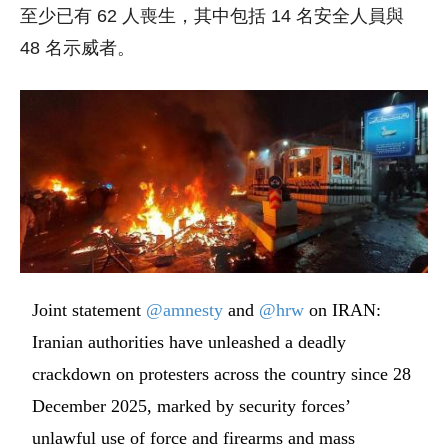
至少已有 62 人喪生，其中包括 14 名安全人員與
48 名示威者。
Joint statement
@amnesty
and
@hrw
on IRAN:
Iranian authorities have unleashed a deadly
crackdown on protesters across the country since 28
December 2025, marked by security forces’
unlawful use of force and firearms and mass