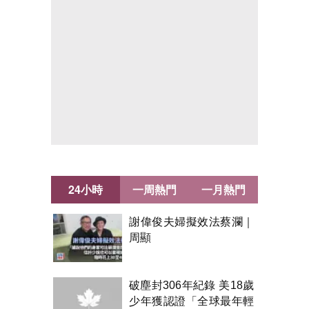
24小時
一周熱門
一月熱門
謝偉俊夫婦擬效法蔡瀾｜
周顯
破塵封306年紀錄 美18歲
少年獲認證「全球最年輕