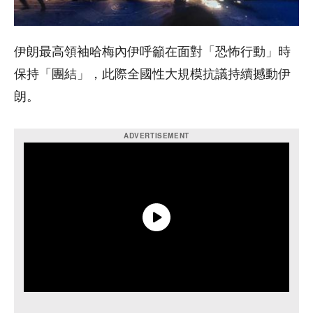
伊朗最高領袖哈梅內伊呼籲在面對「恐怖行動」時
保持「團結」，此際全國性大規模抗議持續撼動伊
朗。