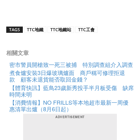
TAGS
TTC地鐵
TTC地鐵站
TTC工會
相關文章
密市警員開槍致一死三被捕 特別調查組介入調查
煮食爐安裝3日爆玻璃爐面 商戶稱可修理拒退
款 顧客未退貨能否取回金錢？
【體育快訊】藍鳥23歲新秀投手半月板受傷 缺席
時間未明
【消費情報】NO FRILLS等本地超市最新一周優
惠清單出爐（8月6日起）