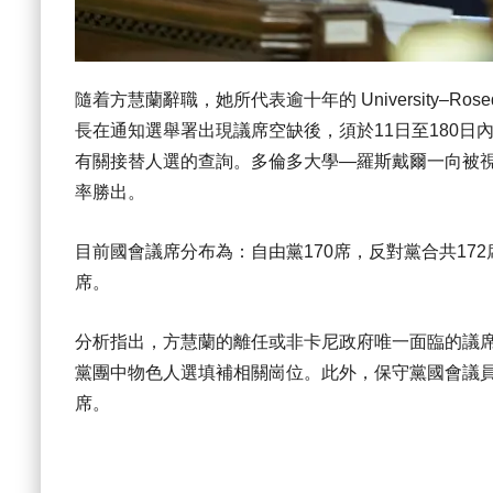
隨着方慧蘭辭職，她所代表逾十年的 University–
長在通知選舉署出現議席空缺後，須於11日至180
有關接替人選的查詢。多倫多大學—羅斯戴爾一向被
率勝出。
目前國會議席分布為：自由黨170席，反對黨合共172
席。
分析指出，方慧蘭的離任或非卡尼政府唯一面臨的議
黨團中物色人選填補相關崗位。此外，保守黨國會議員 Ma
席。