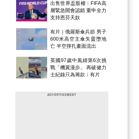
出售世界盃股權︱FIFA高
層緊急開會認錯 重申全力
支持恩芬天奴
有片｜俄羅斯傘兵節 男子
600米高空主傘失靈墮地
亡 半空掙扎畫面流出
英國97歲中風婦第6次挑
戰「機翼漫步」 再破健力
士紀錄只為籌款︱有片