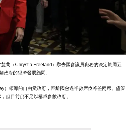
hrystia Freeland）辭去國會議員職務的決定於周五
蘭政府的經濟發展顧問。
rney）領導的自由黨政府，距離國會過半數席位將差兩席。儘管
席，但目前仍不足以構成多數政府。