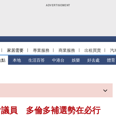
|
家居需要
|
專業服務
|
商業服務
|
出租買賣
|
汽
焦點
本地
生活百答
中港台
娛樂
好去處
體育
會議員 多倫多補選勢在必行