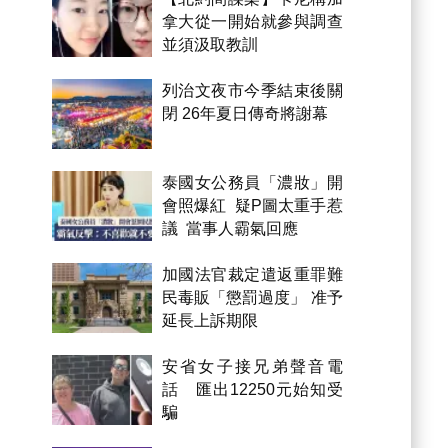
拿大從一開始就參與調查
並須汲取教訓
列治文夜市今季結束後關
閉 26年夏日傳奇將謝幕
泰國女公務員「濃妝」開
會照爆紅 疑P圖太重手惹
議 當事人霸氣回應
加國法官裁定遣返重罪難
民毒販「懲罰過度」 准予
延長上訴期限
安省女子接兄弟聲音電
話 匯出12250元始知受
騙