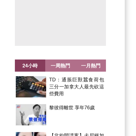
24小時
一周熱門
一月熱門
TD：通脹巨獸蠶食荷包
三分一加拿大人最先砍這
些費用
黎彼得離世 享年76歲
【北約間諜案】卡尼稱加