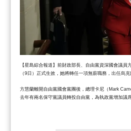
【星島綜合報道】前財政部長、自由黨資深國會議員方慧蘭（C
（9日）正式生效，她將轉任一項無薪職務，出任烏克
方慧蘭離開自由黨國會黨團後，總理卡尼（Mark Ca
去年有兩名保守黨議員轉投自由黨，為執政黨增加議