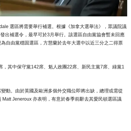
Rosedale 選區將需要舉行補選。根據《加拿大選舉法》，眾議院議
日內發出補選令，最早可於3月舉行。該選區自由黨協會暫未回應
視為自由黨穩固選區，方慧蘭於去年大選中以近三分之二得票
席，其中保守黨142席、魁人政團22席、新民主黨7席、綠黨1
席變動。由於英國及歐洲多個外交職位即將出缺，總理或需從
tt Jeneroux 亦表明，有意於春季前辭去其愛民頓選區議