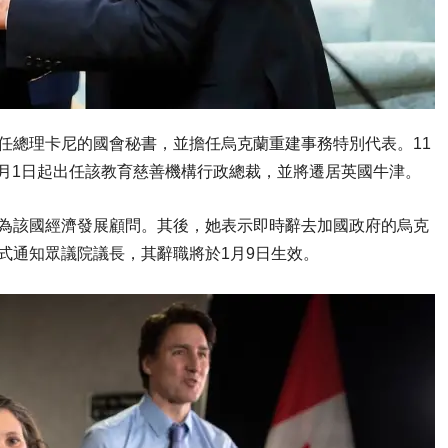
任總理卡尼的國會秘書，並擔任烏克蘭重建事務特別代表。11
將於7月1日起出任該教育慈善機構行政總裁，並將遷居英國牛津。
蘭為該國經濟發展顧問。其後，她表示即時辭去加國政府的烏克
式通知眾議院議長，其辭職將於1月9日生效。