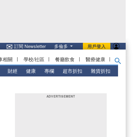
✉
訂閱 Newsletter
多倫多
用戶登入
車相關
|
學校/社區
|
餐廳飲食
|
醫療健康
|
財經
健康
專欄
超市折扣
雜貨折扣