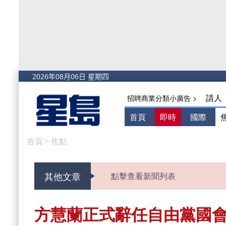
請人
招聘商業分類小廣告 >
首頁
即時
國際
首頁
>
焦點
其他文章
點擊查看新聞列表
方慧蘭正式辭任自由黨國