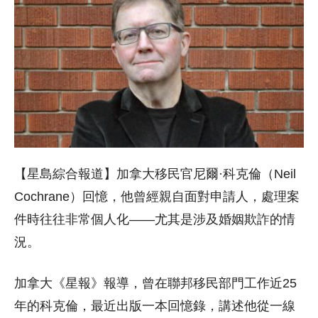
【星島綜合報道】加拿大移民官尼爾·科克倫（Neil
Cochrane）回憶，他曾經親自面對申請人，處理案
件時往往非常個人化——尤其是涉及婚姻欺詐的情
況。
加拿大《星報》報導，曾在聯邦移民部門工作近25
年的科克倫，最近出版一本回憶錄，講述他從一線