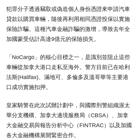
犯罪分子透過竊取或偽造個人身份憑證來申請汽車
貸款以購買車輛，隨後再利用相同憑證投保以實施
保險詐騙。這種汽車金融詐騙的激增，導致去年全
加國蒙受估計高達9億元的保險損失。
「NoCargo」的核心目標之一，是識別並阻止這些
車輛從加拿大港口走私至海外。警方目前已在哈利
法斯(Halifax)、滿地可、多倫多及溫哥華等主要港
口成功實施扣押。
皇家騎警在此次試辦計劃中，與國際刑警組織渥太
華分支機構、加拿大邊境服務局（CBSA）、加拿
大金融交易與報告分析中心（FINTRAC）以及加國
各大金融機構展開緊密合作。