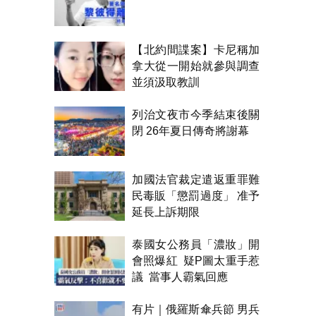
【北約間諜案】卡尼稱加
拿大從一開始就參與調查
並須汲取教訓
列治文夜市今季結束後關
閉 26年夏日傳奇將謝幕
加國法官裁定遣返重罪難
民毒販「懲罰過度」 准予
延長上訴期限
泰國女公務員「濃妝」開
會照爆紅 疑P圖太重手惹
議 當事人霸氣回應
有片｜俄羅斯傘兵節 男兵