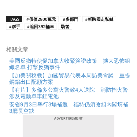
TAGS
#價值2800萬元
#多部門
#斬跨國走私鏈
#聯手
#追回392輛車
騎警
相關文章
美國反猶特使促加拿大收緊簽證政策 擴大恐怖組
織名單 打擊反猶事件
【加美關稅戰】加國貿易代表本周訪美會談 重提
鋼鋁出口配額方案
【有片】多倫多公寓火警致4人送院 消防指火警
涉及電動單車鋰電池
安省9月3日舉行3場補選 福特仍須改組內閣填補
3廳長空缺