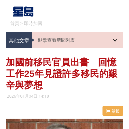
首頁
>
即時加國
其他文章
點擊查看新聞列表
加國前移民官員出書 回憶
工作25年見證許多移民的艱
辛與夢想
2026年01月04日 14:18
舉報