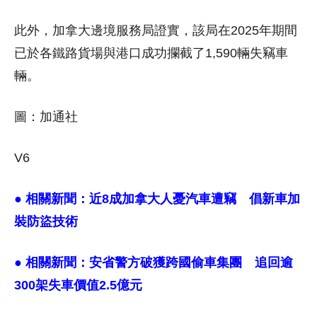
此外，加拿大邊境服務局證實，該局在2025年期間
已於各鐵路貨場與港口成功攔截了1,590輛失竊車
輛。
圖：加通社
V6
● 相關新聞：
近8成加拿大人憂汽車遭竊 倡新車加
裝防盜技術
● 相關新聞：
安省警方破獲跨國偷車集團 追回逾
300架失車價值2.5億元