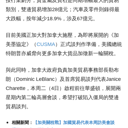
按行業劃分，貴金屬及寶石是同期增幅最大的貿易
類別，雙邊貿易增加28億元；汽車及零件則錄得最
大跌幅，按年減少18.9%，涉及67億元。
目前美國正加大對加拿大施壓，為即將展開的《加
美墨協定》（
CUSMA
）正式談判作準備，美國總統
特朗普亦威脅向更多加拿大貨品加徵新一輪關稅。
與此同時，加拿大政府負責加美貿易事務部長勒布
朗（Dominic LeBlanc）及首席貿易談判代表Janice
Charette，本周二（4日）啟程前往華盛頓，展開兩
星期內第二輪高層會談，希望打破陷入僵局的雙邊
貿易談判。
相關新聞：
【加美關稅戰】加國貿易代表本周訪美會談