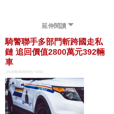
延伸閱讀
騎警聯手多部門斬跨國走私
鏈 追回價值2800萬元392輛
車
2026年08月05日 14:02