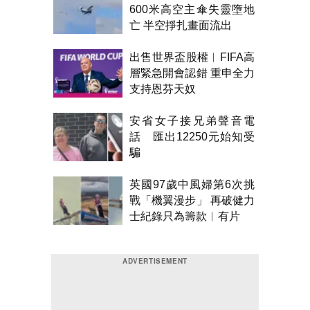
600米高空主傘失靈墮地
亡 半空掙扎畫面流出
出售世界盃股權︱FIFA高
層緊急開會認錯 重申全力
支持恩芬天奴
安省女子接兄弟聲音電
話 匯出12250元始知受
騙
英國97歲中風婦第6次挑
戰「機翼漫步」 再破健力
士紀錄只為籌款︱有片