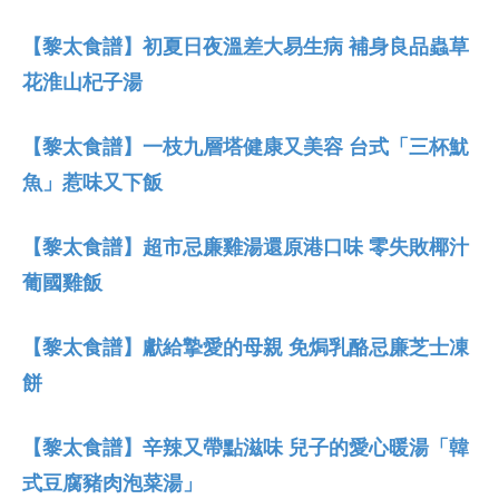
【黎太食譜】初夏日夜溫差大易生病 補身良品蟲草
花淮山杞子湯
【黎太食譜】一枝九層塔健康又美容 台式「三杯魷
魚」惹味又下飯
【黎太食譜】超市忌廉雞湯還原港口味 零失敗椰汁
葡國雞飯
【黎太食譜】獻給摯愛的母親 免焗乳酪忌廉芝士凍
餅
【黎太食譜】辛辣又帶點滋味 兒子的愛心暖湯「韓
式豆腐豬肉泡菜湯」