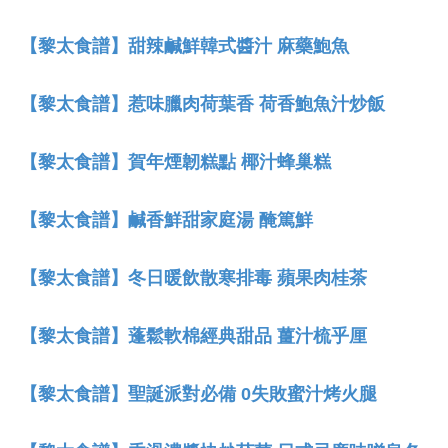
【黎太食譜】甜辣鹹鮮韓式醬汁 麻藥鮑魚
【黎太食譜】惹味臘肉荷葉香 荷香鮑魚汁炒飯
【黎太食譜】賀年煙韌糕點 椰汁蜂巢糕
【黎太食譜】鹹香鮮甜家庭湯 醃篤鮮
【黎太食譜】冬日暖飲散寒排毒 蘋果肉桂茶
【黎太食譜】蓬鬆軟棉經典甜品 薑汁梳乎厘
【黎太食譜】聖誕派對必備 0失敗蜜汁烤火腿