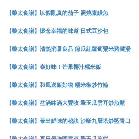
【黎太食譜】以假亂真的茄子 照燒素鰻魚
【黎太食譜】懷念幸福的味道 日式豆沙包
【黎太食譜】清熱消暑良品 節瓜紅蘿蔔粟米豬腱湯
【黎太食譜】泰好味！芒果椰汁糯米飯
【黎太食譜】和風送飯好物 糯米椒炒竹輪
【黎太食譜】盆滿缽滿大豐收 翠玉瓜雲耳炒魚鬆
【黎太食譜】帶出鮮味的秘訣 沙嗲九層塔炒藍青口