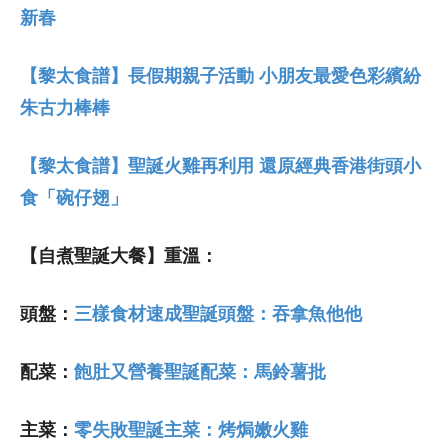
新春
【黎太食譜】長假期親子活動 小朋友最愛色彩繽紛
朱古力棒棒
【黎太食譜】聖誕火雞再利用 還原經典香港街頭小
食「碗仔翅」
【自煮聖誕大餐】重溫：
頭盤：
三樣食材速成聖誕頭盤：吞拿魚他他
配菜：
飽肚又營養聖誕配菜：馬鈴薯批
主菜：
零失敗聖誕主菜：烤焗嫩火雞