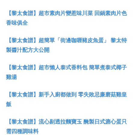
【黎太食譜】超市素肉片變惹味川菜 回鍋素肉片色
香味俱全
【黎太食譜】超簡單「街邊咖喱豬皮魚蛋」 黎太特
製醬汁配方大公開
【黎太食譜】超市懶人泰式香料包 簡單煮泰式椰子
雞湯
【黎太食譜】新手入廚都做到 零失敗忌廉磨菇雞皇
飯
【黎太食譜】流心剔透拉麵寶玉 醃製日式溏心蛋只
需四種調味料