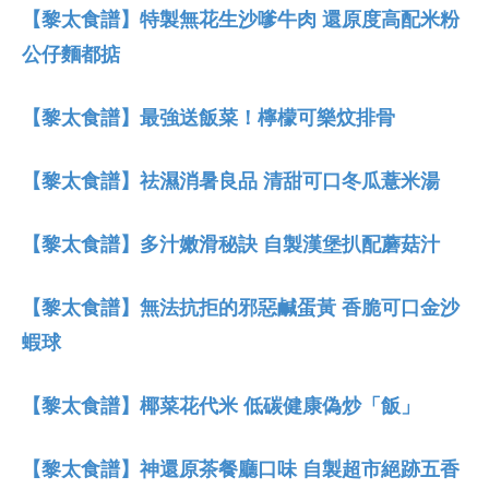
【黎太食譜】特製無花生沙嗲牛肉 還原度高配米粉
公仔麵都掂
【黎太食譜】最強送飯菜！檸檬可樂炆排骨
【黎太食譜】祛濕消暑良品 清甜可口冬瓜薏米湯
【黎太食譜】多汁嫩滑秘訣 自製漢堡扒配蘑菇汁
【黎太食譜】無法抗拒的邪惡鹹蛋黃 香脆可口金沙
蝦球
【黎太食譜】椰菜花代米 低碳健康偽炒「飯」
【黎太食譜】神還原茶餐廳口味 自製超市絕跡五香