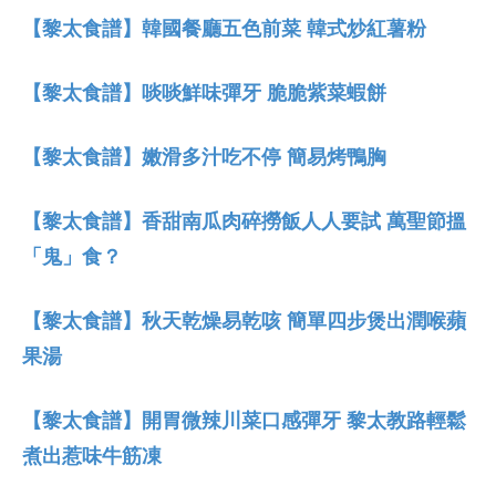
【黎太食譜】韓國餐廳五色前菜 韓式炒紅薯粉
【黎太食譜】啖啖鮮味彈牙 脆脆紫菜蝦餅
【黎太食譜】嫩滑多汁吃不停 簡易烤鴨胸
【黎太食譜】香甜南瓜肉碎撈飯人人要試 萬聖節搵
「鬼」食？
【黎太食譜】秋天乾燥易乾咳 簡單四步煲出潤喉蘋
果湯
【黎太食譜】開胃微辣川菜口感彈牙 黎太教路輕鬆
煮出惹味牛筋凍