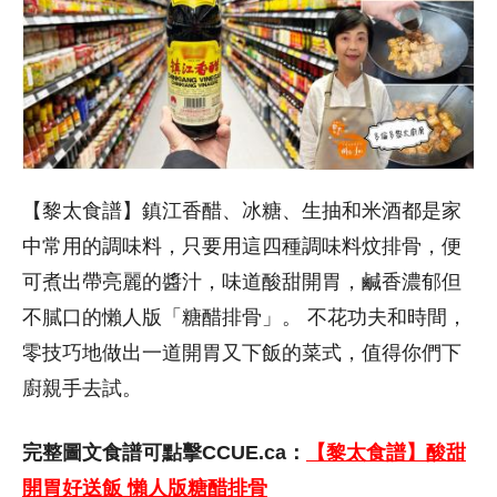
【黎太食譜】鎮江香醋、冰糖、生抽和米酒都是家
中常用的調味料，只要用這四種調味料炆排骨，便
可煮出帶亮麗的醬汁，味道酸甜開胃，鹹香濃郁但
不膩口的懶人版「糖醋排骨」。 不花功夫和時間，
零技巧地做出一道開胃又下飯的菜式，值得你們下
廚親手去試。
完整圖文食譜可點擊CCUE.ca：
【黎太食譜】酸甜
開胃好送飯 懶人版糖醋排骨