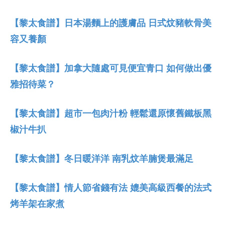
【黎太食譜】日本湯麵上的護膚品 日式炆豬軟骨美
容又養顏
【黎太食譜】加拿大隨處可見便宜青口 如何做出優
雅招待菜？
【黎太食譜】超市一包肉汁粉 輕鬆還原懷舊鐵板黑
椒汁牛扒
【黎太食譜】冬日暖洋洋 南乳炆羊腩煲最滿足
【黎太食譜】情人節省錢有法 媲美高級西餐的法式
烤羊架在家煮