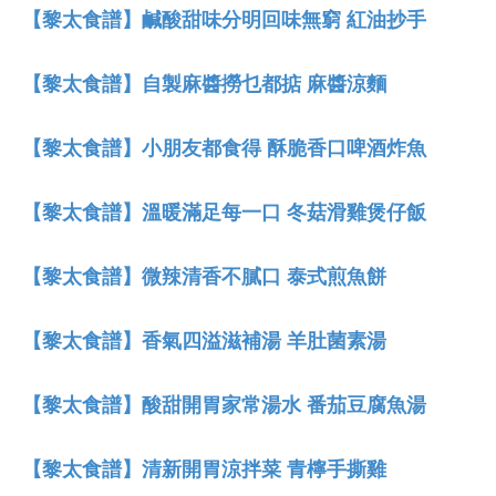
【黎太食譜】鹹酸甜味分明回味無窮 紅油抄手
【黎太食譜】自製麻醬撈乜都掂 麻醬涼麵
【黎太食譜】小朋友都食得 酥脆香口啤酒炸魚
【黎太食譜】溫暖滿足每一口 冬菇滑雞煲仔飯
【黎太食譜】微辣清香不膩口 泰式煎魚餅
【黎太食譜】香氣四溢滋補湯 羊肚菌素湯
【黎太食譜】酸甜開胃家常湯水 番茄豆腐魚湯
【黎太食譜】清新開胃涼拌菜 青檸手撕雞