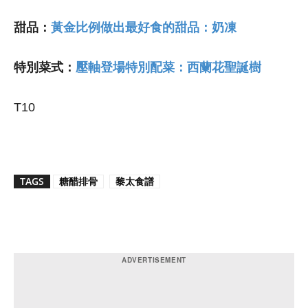
甜品：
黃金比例做出最好食的甜品：奶凍
特別菜式：
壓軸登場特別配菜：西蘭花聖誕樹
T10
TAGS
糖醋排骨
黎太食譜