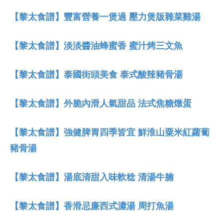
【黎太食譜】豐富營養一煲過 壓力煲版雜菜雞湯
【黎太食譜】淡淡醬油蜂蜜香 蜜汁烤三文魚
【黎太食譜】泰國街頭美食 泰式酸辣豬骨湯
【黎太食譜】外脆內滑人氣甜品 法式焦糖燉蛋
【黎太食譜】強健脾胃四季皆宜 鮮淮山粟米紅蘿蔔
豬骨湯
【黎太食譜】湯底清甜入味軟稔 清湯牛腩
【黎太食譜】香滑忌廉西式濃湯 周打魚湯