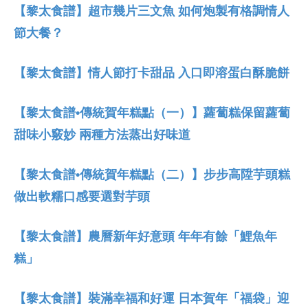
【黎太食譜】超市幾片三文魚 如何炮製有格調情人
節大餐？
【黎太食譜】情人節打卡甜品 入口即溶蛋白酥脆餅
【黎太食譜•傳統賀年糕點（一）】蘿蔔糕保留蘿蔔
甜味小竅妙 兩種方法蒸出好味道
【黎太食譜•傳統賀年糕點（二）】步步高陞芋頭糕
做出軟糯口感要選對芋頭
【黎太食譜】農曆新年好意頭 年年有餘「鯉魚年
糕」
【黎太食譜】裝滿幸福和好運 日本賀年「福袋」迎