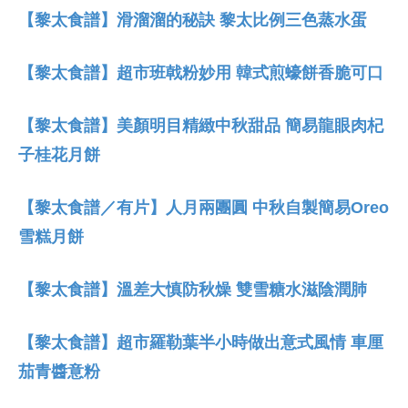
【黎太食譜】滑溜溜的秘訣 黎太比例三色蒸水蛋
【黎太食譜】超市班戟粉妙用 韓式煎蠔餅香脆可口
【黎太食譜】美顏明目精緻中秋甜品 簡易龍眼肉杞
子桂花月餅
【黎太食譜／有片】人月兩團圓 中秋自製簡易Oreo
雪糕月餅
【黎太食譜】溫差大慎防秋燥 雙雪糖水滋陰潤肺
【黎太食譜】超市羅勒葉半小時做出意式風情 車厘
茄青醬意粉