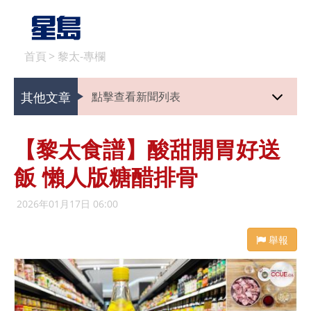
首頁
>
黎太-專欄
其他文章
點擊查看新聞列表
【黎太食譜】酸甜開胃好送
飯 懶人版糖醋排骨
2026年01月17日 06:00
舉報