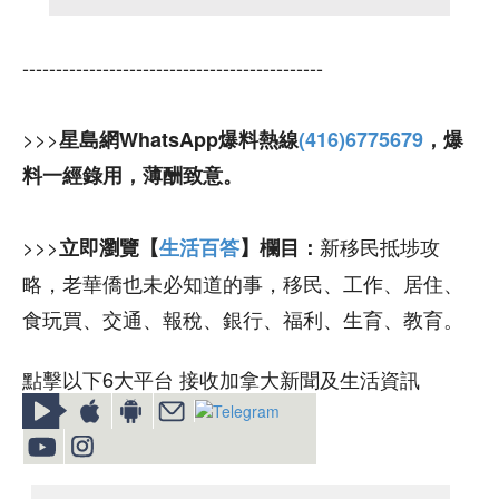
---------------------------------------------
>>>
星島網WhatsApp爆料熱線
(416)6775679
，爆
料一經錄用，薄酬致意。
>>>
新移民抵埗攻
立即瀏覽【
生活百答
】欄目：
略，老華僑也未必知道的事，移民、工作、居住、
食玩買、交通、報稅、銀行、福利、生育、教育。
點擊以下6大平台 接收加拿大新聞及生活資訊