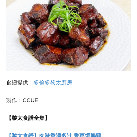
食譜提供：
多倫多黎太廚房
製作：CCUE
【黎太食譜全集】
【黎太食譜】肉味香濃多汁 香草焗鵪鶉