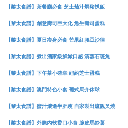
【黎太食譜】茶餐廳必食 芝士茄汁焗豬扒飯
【黎太食譜】創意壽司巨大化 魚生壽司蛋糕
【黎太食譜】夏日瘦身必食 芒果紅腰豆沙律
【黎太食譜】煮出酒家級鮮嫩口感 清蒸石斑魚
【黎太食譜】下午茶小確幸 紐約芝士蛋糕
【黎太食譜】澳門特色小食 葡式馬介休球
【黎太食譜】蜜汁燶邊半肥瘦 自家製出爐靚叉燒
【黎太食譜】外脆內軟香口小食 脆皮馬鈴薯