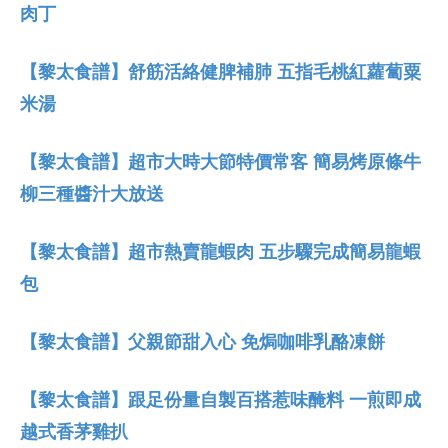
肉丁
【黎太食譜】舒筋活絡健脾補肺 五指毛桃紅蘿蔔粟
米湯
【黎太食譜】超市大時大節特價常客 簡易烤原條牛
柳三種醬汁大放送
【黎太食譜】超市熱賣龍蝦肉 五步驟完成簡易龍蝦
包
【黎太食譜】父親節甜入心 免焗咖啡乳酪凍餅
【黎太食譜】跟足份量自製百搭惹味醃料 一煎即成
越式香茅雞扒