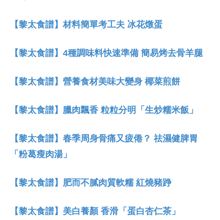
【黎太食譜】材料簡單考工夫 冰花燉蛋
【黎太食譜】4種調味料快速準備 簡易烤去骨羊腿
【黎太食譜】營養食材美味大變身 椰菜煎餅
【黎太食譜】臘肉飄香 粒粒分明「生炒糯米飯」
【黎太食譜】春季周身骨痛又疲倦？ 祛濕健脾胃
「粉葛瘦肉湯」
【黎太食譜】肥而不膩肉質軟糯 紅燒豬踭
【黎太食譜】美白養顏 香滑「蛋白杏仁茶」