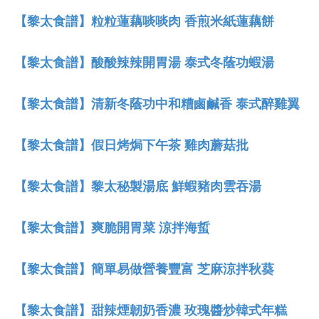
【黎太食譜】粒粒蓮藕啖啖肉 香煎米紙蓮藕餅
【黎太食譜】酸酸辣辣開胃湯 泰式冬蔭功蝦湯
【黎太食譜】清新冬蔭功中和糟鹵鹹香 泰式醉雞翼
【黎太食譜】假日烤焗下午茶 雞肉蘑菇批
【黎太食譜】黎太秘製湯底 鮮蝦豬肉雲吞湯
【黎太食譜】爽脆開胃菜 涼拌海蜇
【黎太食譜】簡單易做營養豐富 芝麻涼拌秋葵
【黎太食譜】甜辣煙韌奶香濃 玫瑰醬炒韓式年糕