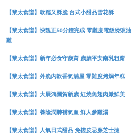
【黎太食譜】軟糯又酥脆 台式小甜品雪花酥
【黎太食譜】快靚正50分鐘完成 零難度電飯煲豉油
雞
【黎太食譜】新年必食守歲齋 歲歲平安南乳粗齋
【黎太食譜】外脆內軟香氣滿屋 零難度烤焗年糕
【黎太食譜】大展鴻圖賀新歲 紅燒魚翅肉嫩鮮美
【黎太食譜】養陰潤肺補氣血 鮮人參雞湯
【黎太食譜】人氣日式甜品 免搓皮忌廉芝士撻