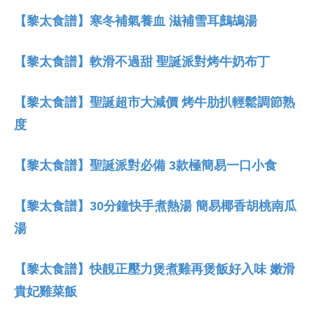
【黎太食譜】寒冬補氣養血 滋補雪耳鷓鴣湯
【黎太食譜】軟滑不過甜 聖誕派對烤牛奶布丁
【黎太食譜】聖誕超市大減價 烤牛肋扒輕鬆調節熟
度
【黎太食譜】聖誕派對必備 3款極簡易一口小食
【黎太食譜】30分鐘快手煮熱湯 簡易椰香胡桃南瓜
湯
【黎太食譜】快靚正壓力煲煮雞再煲飯好入味 嫩滑
貴妃雞菜飯