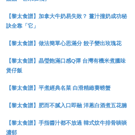
【黎太食譜】加拿大牛奶易失敗？ 薑汁撞奶成功秘
訣全靠「它」
【黎太食譜】做法簡單心思滿分 餃子變出玫瑰花
【黎太食譜】晶瑩飽滿口感Q彈 台灣有機米煮臘味
煲仔飯
【黎太食譜】平煮經典名菜 白滑精緻賽螃蟹
【黎太食譜】肥而不膩入口即融 洋蔥白酒煮五花腩
【黎太食譜】手指醬汁都不放過 韓式炆牛排骨啖啖
濃郁