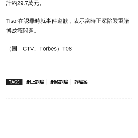
計約29.7萬元。
Tisor在認罪時就事件道歉，表示當時正深陷嚴重賭
博成癮問題。
（圖：CTV、Forbes）T08
TAGS
網上詐騙
網絡詐騙
詐騙案