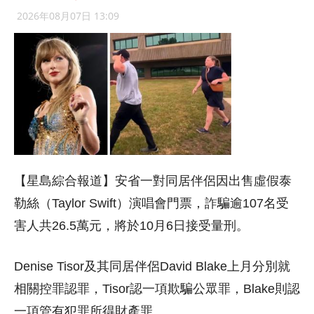
2026年08月07日 13:09
【星島綜合報道】安省一對同居伴侶因出售虛假泰
勒絲（Taylor Swift）演唱會門票，詐騙逾107名受
害人共26.5萬元，將於10月6日接受量刑。
Denise Tisor及其同居伴侶David Blake上月分別就
相關控罪認罪，Tisor認一項欺騙公眾罪，Blake則認
一項管有犯罪所得財產罪。