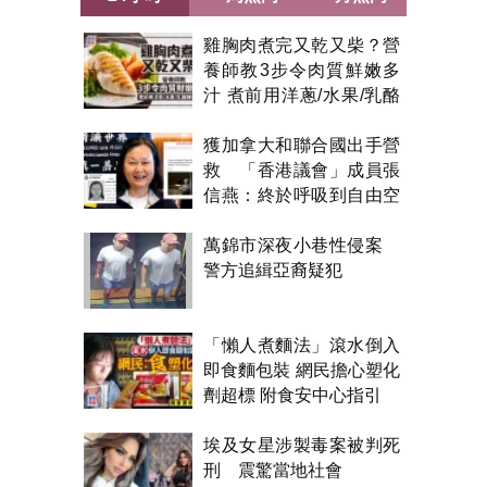
雞胸肉煮完又乾又柴？營
養師教3步令肉質鮮嫩多
汁 煮前用洋蔥/水果/乳酪
醃製都得？
獲加拿大和聯合國出手營
救 「香港議會」成員張
信燕：終於呼吸到自由空
氣！
萬錦市深夜小巷性侵案
警方追緝亞裔疑犯
「懶人煮麵法」滾水倒入
即食麵包裝 網民擔心塑化
劑超標 附食安中心指引
埃及女星涉製毒案被判死
刑 震驚當地社會