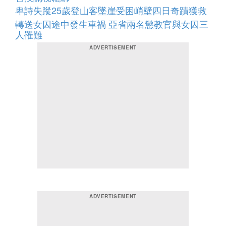
卑詩失蹤25歲登山客墜崖受困峭壁四日奇蹟獲救
轉送女囚途中發生車禍 亞省兩名懲教官與女囚三
人罹難