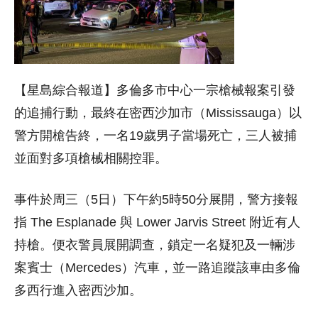
【星島綜合報道】多倫多市中心一宗槍械報案引發
的追捕行動，最終在密西沙加市（Mississauga）以
警方開槍告終，一名19歲男子當場死亡，三人被捕
並面對多項槍械相關控罪。
事件於周三（5日）下午約5時50分展開，警方接報
指 The Esplanade 與 Lower Jarvis Street 附近有人
持槍。便衣警員展開調查，鎖定一名疑犯及一輛涉
案賓士（Mercedes）汽車，並一路追蹤該車由多倫
多西行進入密西沙加。