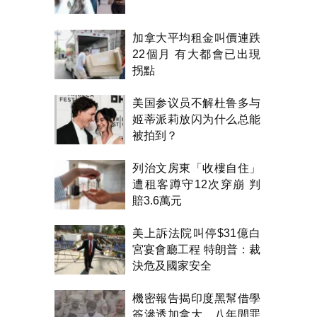
加拿大平均租金叫價連跌
22個月 有大都會已出現
拐點
美国参议员不解杜鲁多与
姬蒂派莉放闪为什么总能
被拍到？
列治文房東「收樓自住」
遭租客蹲守12次穿崩 判
賠3.6萬元
美上訴法院叫停$31億白
宮宴會廳工程 特朗普：裁
決危及國家安全
機密報告揭印度黑幫借學
簽滲透加拿大 八年間罪