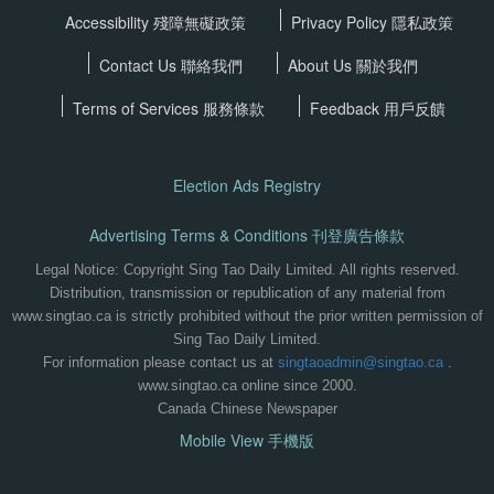
Accessibility 殘障無礙政策
Privacy Policy
隱私政策
Contact Us 聯絡我們
About Us 關於我們
Terms of Services
服務條款
Feedback 用戶反饋
Election Ads Registry
Advertising Terms & Conditions 刊登廣告條款
Legal Notice: Copyright Sing Tao Daily Limited. All rights reserved.
Distribution, transmission or republication of any material from
www.singtao.ca is strictly prohibited without the prior written permission of
Sing Tao Daily Limited.
For information please contact us at
singtaoadmin@singtao.ca
.
www.singtao.ca online since 2000.
Canada Chinese Newspaper
Mobile View 手機版