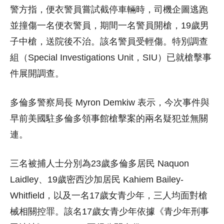
警方指，便衣警員嘗試截停車輛時，司機企圖逃跑
並撞傷一名便衣警員，期間一名警員開槍，19歲男
子中槍，送院後不治。該名警員受輕傷。特別調查
組（Special Investigations Unit，SIU）已就槍擊事
件展開調查。
多倫多警察局長 Myron Demkiw 表示，今次事件與
早前美國駐多倫多領事館槍擊案的兩名疑犯並無關
連。
三名被捕人士分別為23歲多倫多居民 Naquon
Laidley、19歲密西沙加居民 Kahiem Bailey-
Whitfield，以及一名17歲女青少年，三人均面對槍
械相關控罪。該名17歲女青少年依據《青少年刑事