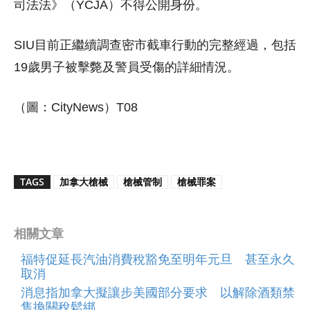
司法法》（YCJA）不得公開身份。
SIU目前正繼續調查密市截車行動的完整經過，包括
19歲男子被擊斃及警員受傷的詳細情況。
（圖：CityNews）T08
TAGS
加拿大槍械
槍械管制
槍械罪案
相關文章
福特促延長汽油消費稅豁免至明年元旦 甚至永久
取消
消息指加拿大擬讓步美國部分要求 以解除酒類禁
售換關稅鬆綁