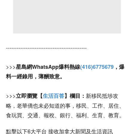
---------------------------------------------
>>>
星島網WhatsApp爆料熱線
(416)6775679
，爆
料一經錄用，薄酬致意。
>>>
新移民抵埗攻
立即瀏覽【
生活百答
】欄目：
略，老華僑也未必知道的事，移民、工作、居住、
食玩買、交通、報稅、銀行、福利、生育、教育。
點擊以下6大平台 接收加拿大新聞及生活資訊