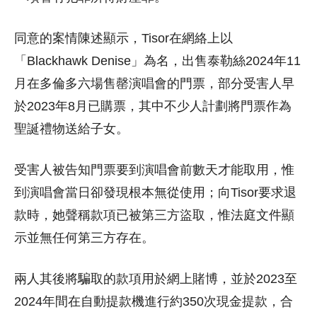
同意的案情陳述顯示，Tisor在網絡上以
「Blackhawk Denise」為名，出售泰勒絲2024年11
月在多倫多六場售罄演唱會的門票，部分受害人早
於2023年8月已購票，其中不少人計劃將門票作為
聖誕禮物送給子女。
受害人被告知門票要到演唱會前數天才能取用，惟
到演唱會當日卻發現根本無從使用；向Tisor要求退
款時，她聲稱款項已被第三方盜取，惟法庭文件顯
示並無任何第三方存在。
兩人其後將騙取的款項用於網上賭博，並於2023至
2024年間在自動提款機進行約350次現金提款，合