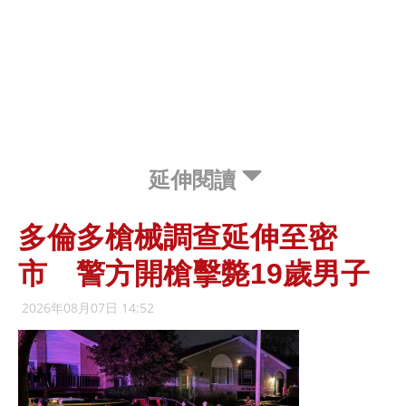
延伸閱讀
多倫多槍械調查延伸至密
市 警方開槍擊斃19歲男子
2026年08月07日 14:52