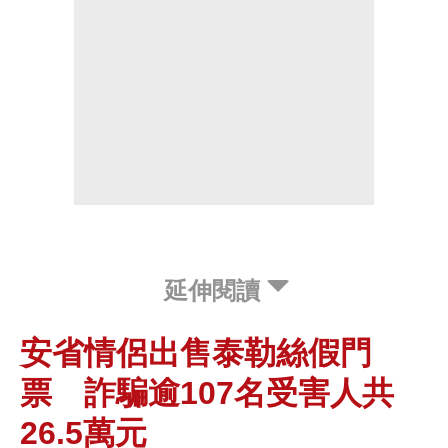
延伸閱讀
安省情侶出售泰勒絲假門
票 詐騙逾107名受害人共
26.5萬元