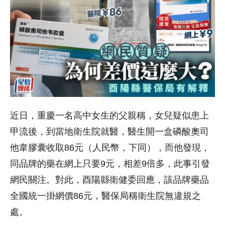
近日，重慶一名高中女生的父親稱，女兒疑似患上
甲流後，到當地衛生院就醫，醫生開一盒磷酸奧司
他韋膠囊收取86元（人民幣，下同），而他發現，
同品牌的藥在網上只要9元，相差9倍多，此事引發
網民關注。對此，酉陽縣衛健委回應，該品牌藥品
全國統一掛網價86元，醫保局稱衛生院無違規之
處。