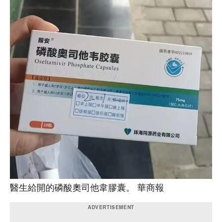
醫生給開的磷酸奧司他韋膠囊。 華商報