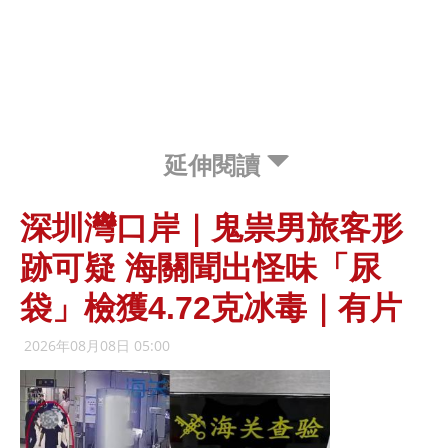
延伸閱讀
深圳灣口岸｜鬼祟男旅客形
跡可疑 海關聞出怪味「尿
袋」檢獲4.72克冰毒｜有片
2026年08月08日 05:00