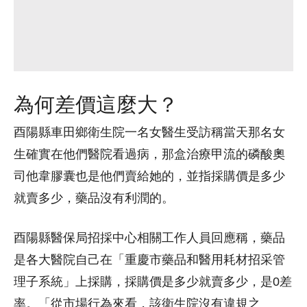
為何差價這麼大？
酉陽縣車田鄉衛生院一名女醫生受訪稱當天那名女
生確實在他們醫院看過病，那盒治療甲流的磷酸奧
司他韋膠囊也是他們賣給她的，並指採購價是多少
就賣多少，藥品沒有利潤的。
酉陽縣醫保局招採中心相關工作人員回應稱，藥品
是各大醫院自己在「重慶市藥品和醫用耗材招采管
理子系統」上採購，採購價是多少就賣多少，是0差
率。「從市場行為來看，該衛生院沒有違規之