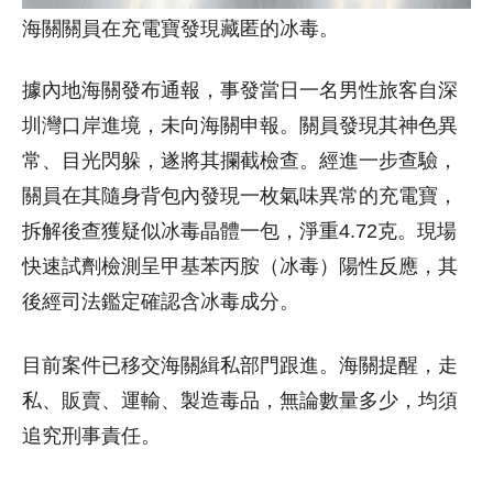
海關關員在充電寶發現藏匿的冰毒。
據內地海關發布通報，事發當日一名男性旅客自深
圳灣口岸進境，未向海關申報。關員發現其神色異
常、目光閃躲，遂將其攔截檢查。經進一步查驗，
關員在其隨身背包內發現一枚氣味異常的充電寶，
拆解後查獲疑似冰毒晶體一包，淨重4.72克。現場
快速試劑檢測呈甲基苯丙胺（冰毒）陽性反應，其
後經司法鑑定確認含冰毒成分。
目前案件已移交海關緝私部門跟進。海關提醒，走
私、販賣、運輸、製造毒品，無論數量多少，均須
追究刑事責任。