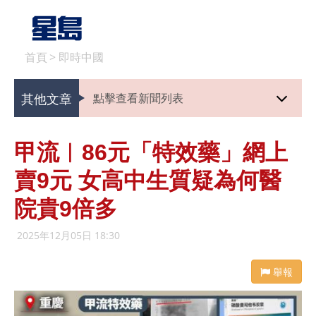
首頁
>
即時中國
其他文章
點擊查看新聞列表
甲流︱86元「特效藥」網上
賣9元 女高中生質疑為何醫
院貴9倍多
2025年12月05日 18:30
舉報