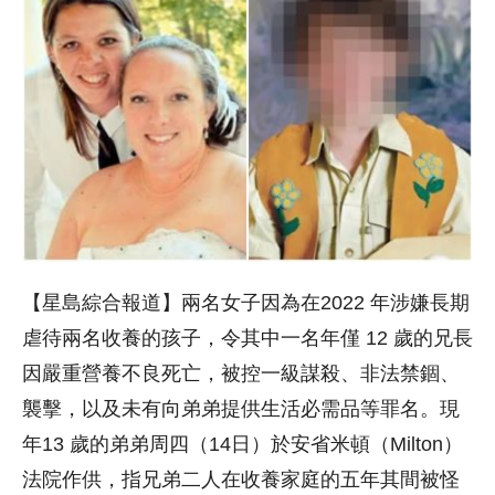
【星島綜合報道】兩名女子因為在2022 年涉嫌長期
虐待兩名收養的孩子，令其中一名年僅 12 歲的兄長
因嚴重營養不良死亡，被控一級謀殺、非法禁錮、
襲擊，以及未有向弟弟提供生活必需品等罪名。現
年13 歲的弟弟周四（14日）於安省米頓（Milton）
法院作供，指兄弟二人在收養家庭的五年其間被怪