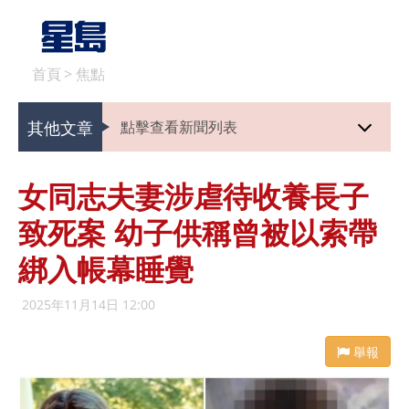
首頁
>
焦點
其他文章
點擊查看新聞列表
女同志夫妻涉虐待收養長子
致死案 幼子供稱曾被以索帶
綁入帳幕睡覺
2025年11月14日 12:00
舉報