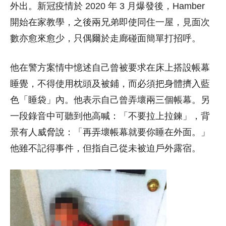
外出。新冠疫情於 2020 年 3 月爆發後，Hamber
開始在家教學，之後兩兄弟即使同住一屋，見面次
數亦愈來愈少，只偶爾於走廊碰面簡單打招呼。
他在警方案情中憶述自己曾被要求在床上搭設帳幕
睡覺，不得使用枕頭及被鋪，而必須把身體擠入藍
色「睡袋」內。他表示自己曾弄壞兩三個帳幕。另
一段錄音中可聽到他高喊：「不要拉上拉鍊」，背
景有人威脅說：「再弄壞帳幕就要你睡在外面。」
他雖不記得事件，但指自己從未被迫戶外露宿。