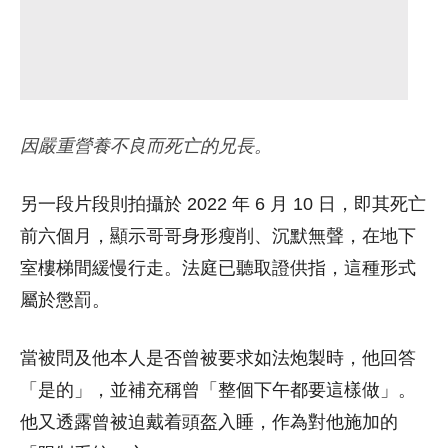
因嚴重營養不良而死亡的兄長。
另一段片段則拍攝於 2022 年 6 月 10 日，即其死亡
前六個月，顯示哥哥身形瘦削、沉默無聲，在地下
室樓梯間緩慢行走。法庭已聽取證供指，這種形式
屬於懲罰。
當被問及他本人是否曾被要求如法炮製時，他回答
「是的」，並補充稱曾「整個下午都要這樣做」。
他又透露曾被迫戴着頭盔入睡，作為對他施加的