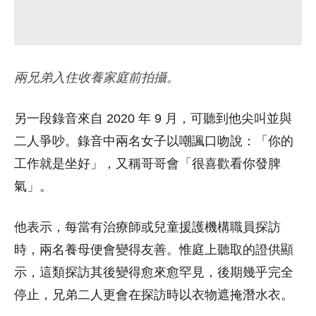
兩兄弟入住收養家庭前拍攝。
另一段錄音來自 2020 年 9 月，可聽到他尖叫並與
二人爭吵。錄音中兩名女子以嘲諷口吻說：「你的
工作就是坐好」，又稱哥哥會「很喜歡看你發脾
氣」。
他表示，每當有治療師或兒童援護機構職員探訪
時，兩名養母便會變得友善。惟庭上聽取的證供顯
示，這類探訪其後變得愈來愈罕見，後期幾乎完全
停止，兄弟二人更會在探訪時以衣物遮掩潛水衣。