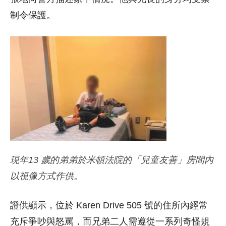
制令保護。
現年13 歲的弟弟於米頓法院的「兒童友善」房間內
以視像方式作供。
證供顯示，位於 Karen Drive 505 號的住所內經常
充斥爭吵與怒罵，而兄弟二人需遵從一系列奇怪規