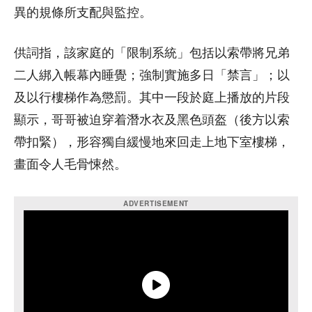
異的規條所支配與監控。
供詞指，該家庭的「限制系統」包括以索帶將兄弟
二人綁入帳幕內睡覺；強制實施多日「禁言」；以
及以行樓梯作為懲罰。其中一段於庭上播放的片段
顯示，哥哥被迫穿着潛水衣及黑色頭盔（後方以索
帶扣緊），形容獨自緩慢地來回走上地下室樓梯，
畫面令人毛骨悚然。