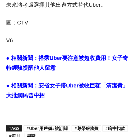
未來將考慮選擇其他出遊方式替代Uber。
圖：CTV
V6
● 相關新聞：
搭乘Uber要注意被超收費用！女子奇
特經驗提醒他人留意
● 相關新聞：
安省女子搭Uber被收巨額「清潔費」
大批網民曾中招
TAGS
#Uber用戶稱#被訂閱
#尊榮服務費
#暗中扣款
#每月
卑詩