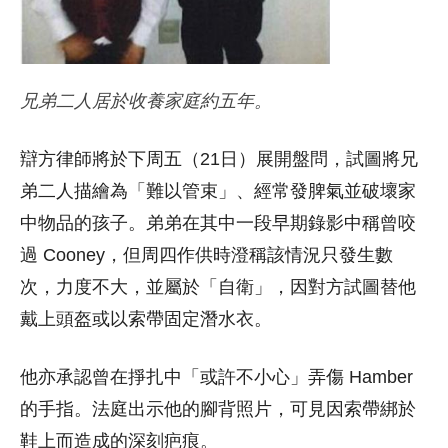
兄弟二人居於收養家庭約五年。
辯方律師將於下周五（21日）展開盤問，試圖將兄
弟二人描繪為「難以管束」、經常發脾氣並破壞家
中物品的孩子。弟弟在其中一段早期錄影中稱曾咬
過 Cooney，但周四作供時澄稱該情況只發生數
次，力度不大，並屬於「自衛」，因對方試圖替他
戴上頭盔或以索帶固定潛水衣。
他亦承認曾在掙扎中「或許不小心」弄傷 Hamber
的手指。法庭出示他的腳背照片，可見因索帶綁於
鞋上而造成的深刻疤痕。