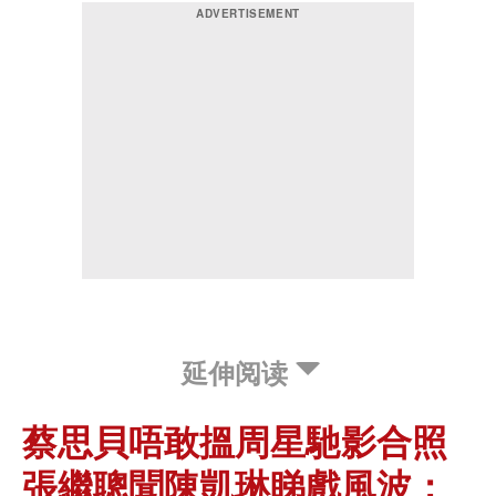
延伸阅读
蔡思貝唔敢搵周星馳影合照
張繼聰聞陳凱琳睇戲風波：