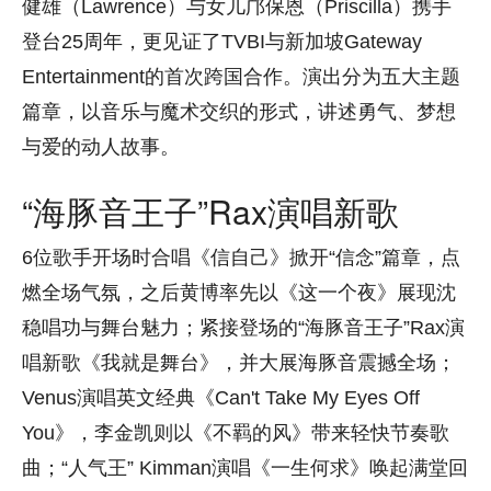
健雄（Lawrence）与女儿邝保恩（Priscilla）携手
登台25周年，更见证了TVBI与新加坡Gateway
Entertainment的首次跨国合作。演出分为五大主题
篇章，以音乐与魔术交织的形式，讲述勇气、梦想
与爱的动人故事。
“海豚音王子”Rax演唱新歌
6位歌手开场时合唱《信自己》掀开“信念”篇章，点
燃全场气氛，之后黄博率先以《这一个夜》展现沈
稳唱功与舞台魅力；紧接登场的“海豚音王子”Rax演
唱新歌《我就是舞台》，并大展海豚音震撼全场；
Venus演唱英文经典《Can't Take My Eyes Off
You》，李金凯则以《不羁的风》带来轻快节奏歌
曲；“人气王” Kimman演唱《一生何求》唤起满堂回