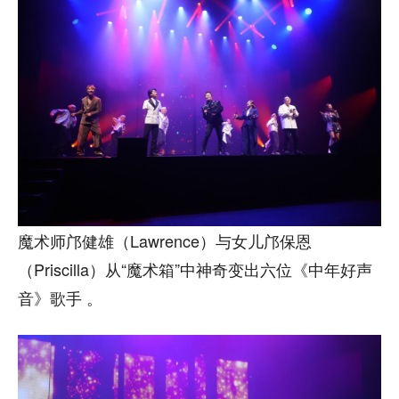
魔术师邝健雄（Lawrence）与女儿邝保恩
（Priscilla）从“魔术箱”中神奇变出六位《中年好声
音》歌手 。