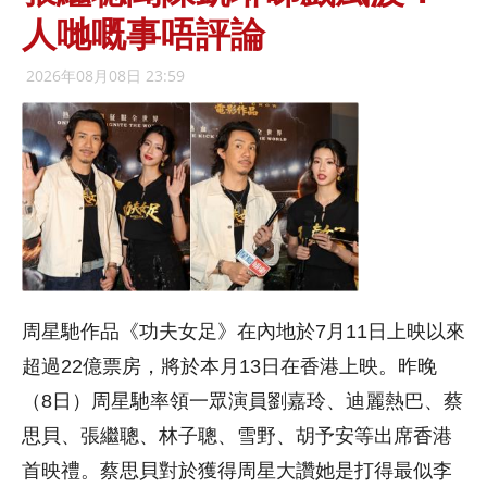
人哋嘅事唔評論
2026年08月08日 23:59
周星馳作品《功夫女足》在內地於7月11日上映以來
超過22億票房，將於本月13日在香港上映。昨晚
（8日）周星馳率領一眾演員劉嘉玲、迪麗熱巴、蔡
思貝、張繼聰、林子聰、雪野、胡予安等出席香港
首映禮。蔡思貝對於獲得周星大讚她是打得最似李