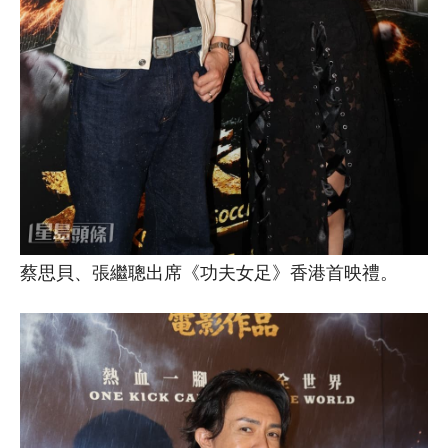
蔡思貝、張繼聰出席《功夫女足》香港首映禮。