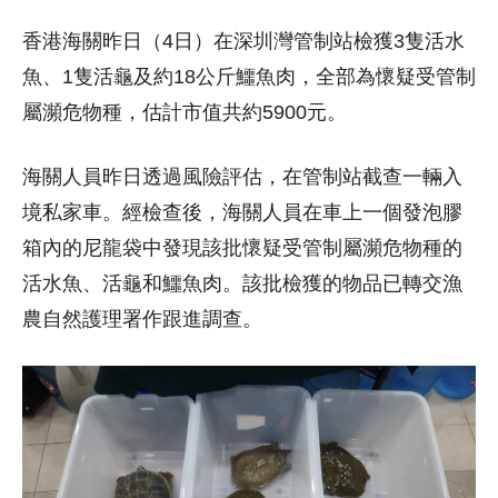
香港海關昨日（4日）在深圳灣管制站檢獲3隻活水
魚、1隻活龜及約18公斤鱷魚肉，全部為懷疑受管制
屬瀕危物種，估計市值共約5900元。
海關人員昨日透過風險評估，在管制站截查一輛入
境私家車。經檢查後，海關人員在車上一個發泡膠
箱內的尼龍袋中發現該批懷疑受管制屬瀕危物種的
活水魚、活龜和鱷魚肉。該批檢獲的物品已轉交漁
農自然護理署作跟進調查。