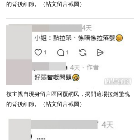
的背後細節。（帖文留言截圖）
樓主親自現身留言區回覆網民，揭開這場拉鏈驚魂
的背後細節。（帖文留言截圖）