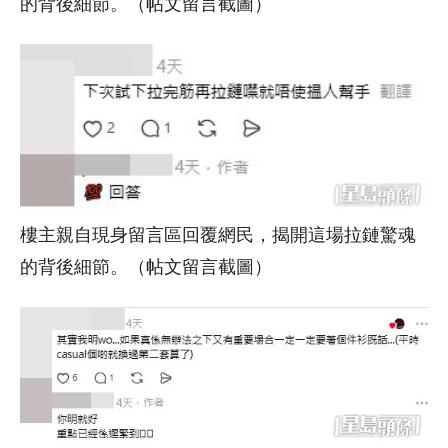
的背後細節。（帖文留言截圖）
樓主親自現身留言區回覆網民，揭開這場拉鏈驚魂
的背後細節。（帖文留言截圖）