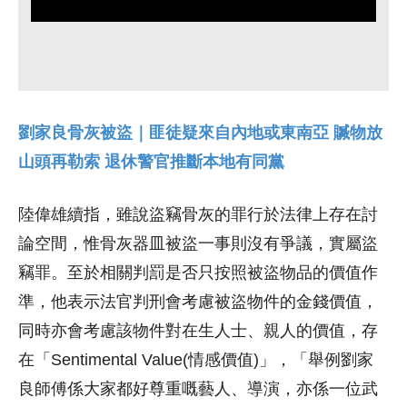
劉家良骨灰被盜｜匪徒疑來自內地或東南亞 贓物放
山頭再勒索 退休警官推斷本地有同黨
陸偉雄續指，雖說盜竊骨灰的罪行於法律上存在討
論空間，惟骨灰器皿被盜一事則沒有爭議，實屬盜
竊罪。至於相關判罰是否只按照被盜物品的價值作
準，他表示法官判刑會考慮被盜物件的金錢價值，
同時亦會考慮該物件對在生人士、親人的價值，存
在「Sentimental Value(情感價值)」，「舉例劉家
良師傅係大家都好尊重嘅藝人、導演，亦係一位武