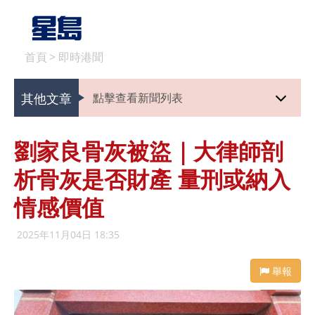
首頁
>
即時港聞
其他文章
點擊查看新聞列表
劉家良骨灰被盜｜大律師剖
析骨灰是否財產 量刑或納入
情感價值
2025年11月04日 18:35
舉報