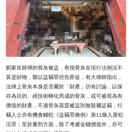
劉家良師傅的骨灰被盜，有指骨灰在現行法例法不
算是財物，難以盜竊罪控告匪徒，有大律師指出，
法律上骨灰本身是否屬於「財產」仍有討論，以保
存為目的、經技術轉化而成的骨灰，或可被視為有
價值的財產，不過骨灰器皿被盜則無疑屬盜竊，行
竊人士亦有機會觸犯《盜竊罪條例》第11條入屋犯
法罪；至於量刑方面，除了考慮金錢價值外，亦可