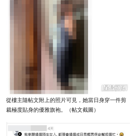
從樓主隨帖文附上的照片可見，她當日身穿一件剪
裁極度貼身的優雅旗袍。（帖文截圖）