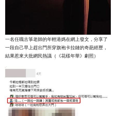
一名任職古箏老師的年輕港媽在網上發文，分享了
一段自己早上趕出門所穿旗袍卡拉鏈的奇葩經歷，
結果惹來大批網民熱議（《花樣年華》劇照）