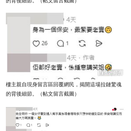
樓主親自現身留言區回覆網民，揭開這場拉鏈驚魂
的背後細節。（帖文留言截圖）