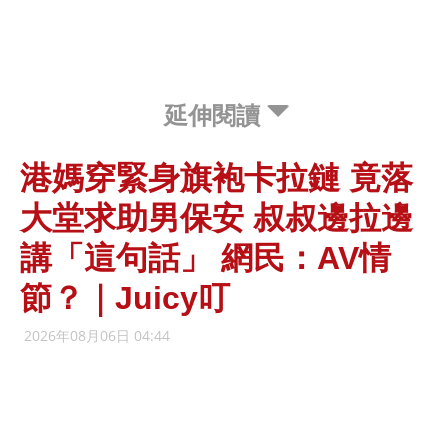
延伸閱讀
港媽穿緊身旗袍卡拉鏈 竟落
大堂求助男保安 叔叔邊拉邊
講「這句話」 網民：AV情
節？｜Juicy叮
2026年08月06日 04:44