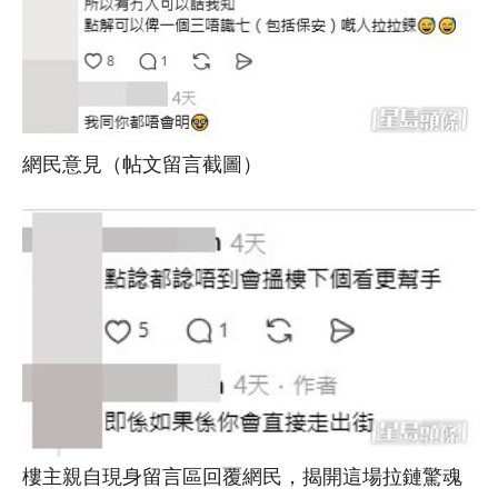
網民意見（帖文留言截圖）
樓主親自現身留言區回覆網民，揭開這場拉鏈驚魂