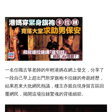
一名任職古箏老師的年輕港媽在網上發文，分享了
一段自己早上趕出門所穿旗袍卡拉鏈的奇葩經歷，
結果惹來大批網民熱議，樓主亦親自現身留言區回
覆網民，揭開這場拉鏈驚魂的背後細節。