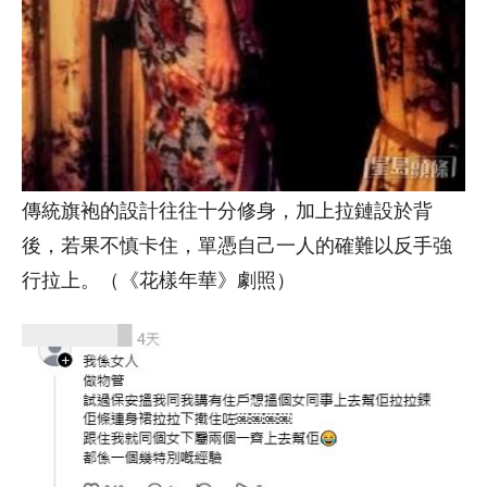
傳統旗袍的設計往往十分修身，加上拉鏈設於背
後，若果不慎卡住，單憑自己一人的確難以反手強
行拉上。（《花樣年華》劇照）