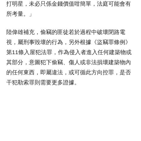
打明星，未必只係金錢價值咁簡單，法庭可能會有
所考量。」
陸偉雄補充，偷竊的匪徒若於過程中破壞閉路電
視，屬刑事毀壞的行為，另外根據《盜竊罪條例》
第11條入屋犯法罪，作為侵入者進入任何建築物或
其部分，意圖犯下偷竊、傷人或非法損壞建築物內
的任何東西，即屬違法，或可循此方向控罪，是否
干犯勒索罪則需要更多證據。