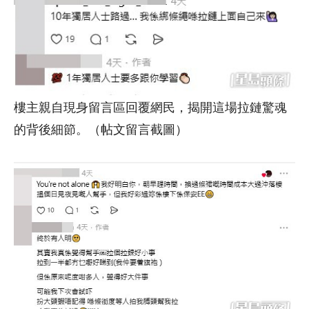
樓主親自現身留言區回覆網民，揭開這場拉鏈驚魂
的背後細節。（帖文留言截圖）