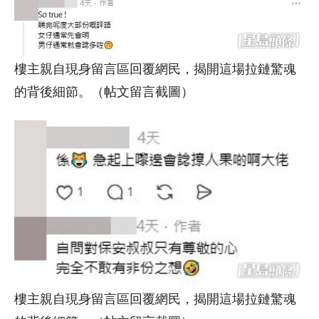
樓主親自現身留言區回覆網民，揭開這場拉鏈驚魂
的背後細節。（帖文留言截圖）
樓主親自現身留言區回覆網民，揭開這場拉鏈驚魂