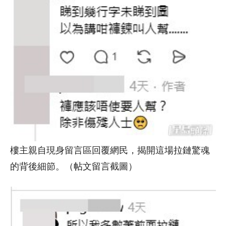
樓主親自現身留言區回覆網民，揭開這場拉鏈驚魂
的背後細節。（帖文留言截圖）