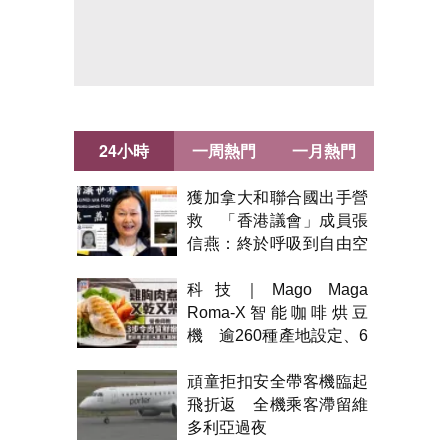
24小時
一周熱門
一月熱門
獲加拿大和聯合國出手營
救 「香港議會」成員張
信燕：終於呼吸到自由空
氣！
科技｜Mago Maga
Roma-X智能咖啡烘豆
機 逾260種產地設定、6
級烘焙 300克一次完成
頑童拒扣安全帶客機臨起
飛折返 全機乘客滯留維
多利亞過夜