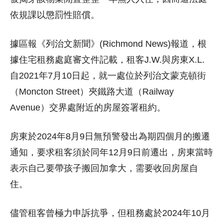
依規課以懲罰性賠償。
據區報《列治文新聞》(Richmond News)報道，根
據住宅租務處庭審文件記載，租客J.W.與房東X.L.
自2021年7月10日起，就一處位於列治文蒙克頓街
（Moncton Street）夾鐵路大道（Railway
Avenue）交界處附近的房屋簽署租約。
房東於2024年8月9日無預警發出為期四個月的搬遷
通知，要求租客須於同年12月9日前遷出，房東當時
表示自己要帶孩子搬回加拿大，需要收回房屋自
住。
儘管租客曾極力申訴抗爭，但租務處於2024年10月