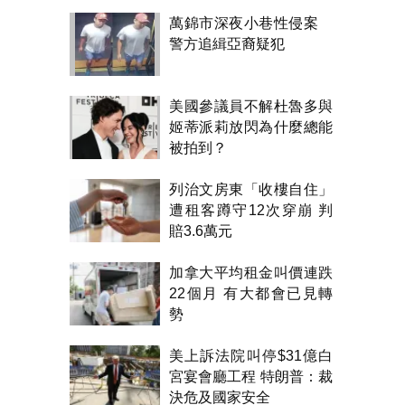
萬錦市深夜小巷性侵案
警方追緝亞裔疑犯
美國參議員不解杜魯多與
姬蒂派莉放閃為什麼總能
被拍到？
列治文房東「收樓自住」
遭租客蹲守12次穿崩 判
賠3.6萬元
加拿大平均租金叫價連跌
22個月 有大都會已見轉
勢
美上訴法院叫停$31億白
宮宴會廳工程 特朗普：裁
決危及國家安全