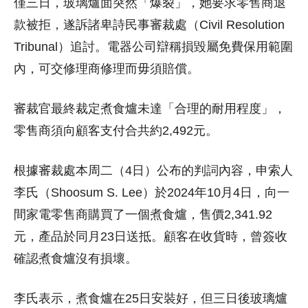
僅三日，玻璃爐面突然「爆裂」，她要求零售商退
款被拒，遂訴諸卑詩民事審裁處（Civil Resolution
Tribunal）追討。電器公司辯稱損毀屬免費保用範圍
內，可交修理商修理而毋須賠償。
審裁官最終裁定煮食爐未達「合理的耐用程度」，
零售商須向顧客支付合共約2,492元。
根據審裁處本周二（4日）公布的判詞內容，申索人
李氏（Shoosum S. Lee）於2024年10月4日，向一
間家電零售商購買了一個煮食爐，售價2,341.92
元，產品於同月23日送抵。顧客在收貨時，曾簽收
確認煮食爐沒有損壞。
李氏表示，煮食爐在25日安裝好，但三日後玻璃爐