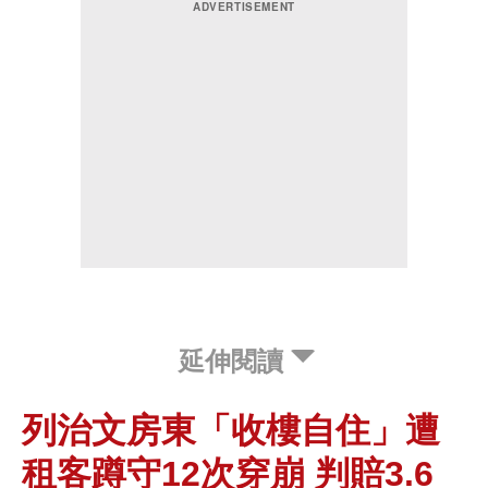
延伸閱讀
列治文房東「收樓自住」遭
租客蹲守12次穿崩 判賠3.6