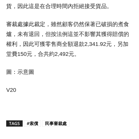
貨，因此這是在合理時間內拒絕接受貨品。
審裁處據此裁定，雖然顧客仍然保著已破損的煮食
爐，未有退回，但按法例這並不影響其獲得賠償的
權利，因此可獲零售商全額退款2,341.92元，另加
堂費150元，合共約2,492元。
圖：示意圖
V20
TAGS
#索償
民事審裁處