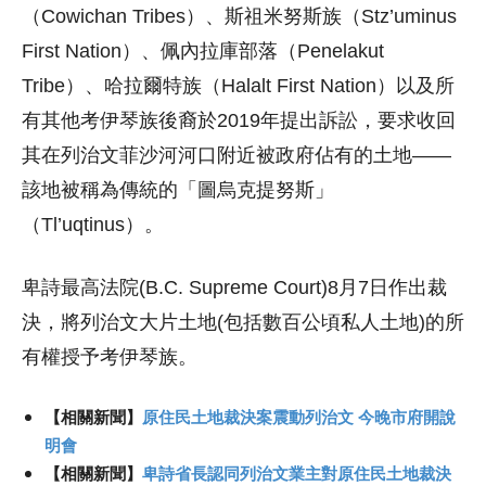
（Cowichan Tribes）、斯祖米努斯族（Stz’uminus
First Nation）、佩內拉庫部落（Penelakut
Tribe）、哈拉爾特族（Halalt First Nation）以及所
有其他考伊琴族後裔於2019年提出訴訟，要求收回
其在列治文菲沙河河口附近被政府佔有的土地——
該地被稱為傳統的「圖烏克提努斯」
（Tl’uqtinus）。
卑詩最高法院(B.C. Supreme Court)8月7日作出裁
決，將列治文大片土地(包括數百公頃私人土地)的所
有權授予考伊琴族。
【相關新聞】
原住民土地裁決案震動列治文 今晚市府開說
明會
【相關新聞】
卑詩省長認同列治文業主對原住民土地裁決