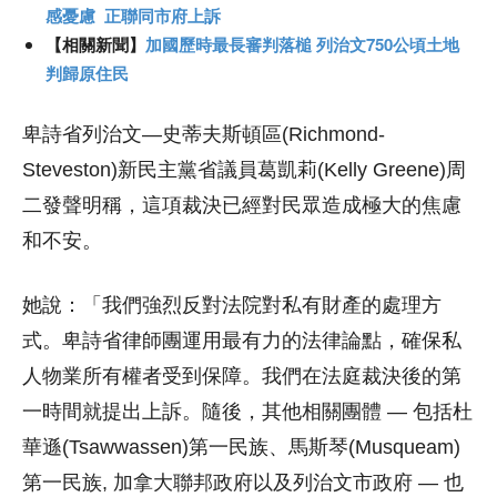
感憂慮 正聯同市府上訴
【相關新聞】
加國歷時最長審判落槌 列治文750公頃土地
判歸原住民
卑詩省列治文—史蒂夫斯頓區(Richmond-
Steveston)新民主黨省議員葛凱莉(Kelly Greene)周
二發聲明稱，這項裁決已經對民眾造成極大的焦慮
和不安。
她說：「我們強烈反對法院對私有財產的處理方
式。卑詩省律師團運用最有力的法律論點，確保私
人物業所有權者受到保障。我們在法庭裁決後的第
一時間就提出上訴。隨後，其他相關團體 — 包括杜
華遜(Tsawwassen)第一民族、馬斯琴(Musqueam)
第一民族, 加拿大聯邦政府以及列治文市政府 — 也