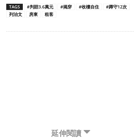
TAGS
#判賠3.6萬元
#揭穿
#收樓自住
#蹲守12次
列治文
房東
租客
延伸閱讀