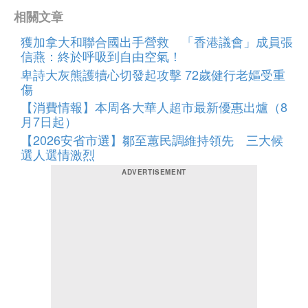
相關文章
獲加拿大和聯合國出手營救 「香港議會」成員張
信燕：終於呼吸到自由空氣！
卑詩大灰熊護犢心切發起攻擊 72歲健行老嫗受重
傷
【消費情報】本周各大華人超市最新優惠出爐（8
月7日起）
【2026安省市選】鄒至蕙民調維持領先 三大候
選人選情激烈