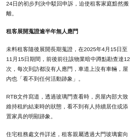
24日的初步判決中駁回申訴，迫使租客家庭黯然搬
離。
租客展開蒐證逾半年無人應門
未料租客隨後展開長期蒐證，在2025年4月15日至
11月15日期間，前後前往該物業暗中蹲點勘查達12
次，每次到訪都沒有人應門，車道上沒有車輛，屋
內也「看不到任何活動跡象」。
RTB文件寫道，透過玻璃門查看時，房屋內部大致
維持租約結束時的狀態，看不到有人持續居住或添
置家具的明顯跡象。
住宅租務處文件詳述，租客親屬透過大門玻璃窗向