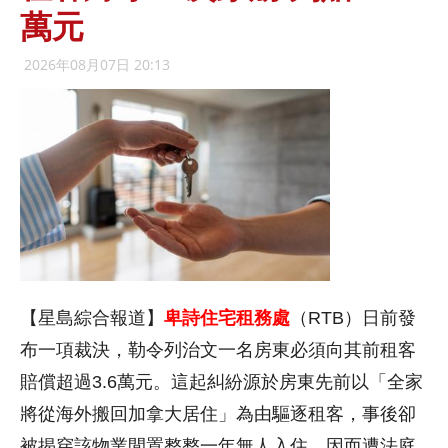
萬元
2026年08月07日 20:13
【星島綜合報道】
卑詩住宅租務處
（RTB）日前發
布一項裁決，勒令列治文一名房東必須向其前租客
賠償超過3.6萬元。這起糾紛源於房東先前以「全家
將從海外搬回加拿大居住」為由驅逐租客，事後卻
被揭穿該物業閒置整整一年無人入住，因而遭法庭