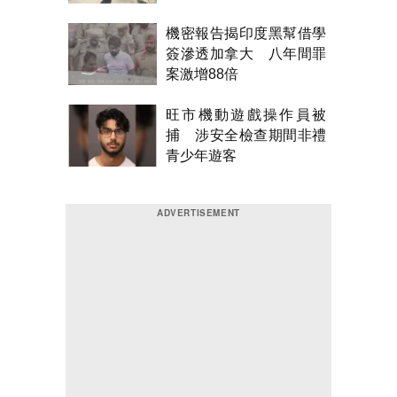
機密報告揭印度黑幫借學
簽滲透加拿大 八年間罪
案激增88倍
旺市機動遊戲操作員被
捕 涉安全檢查期間非禮
青少年遊客