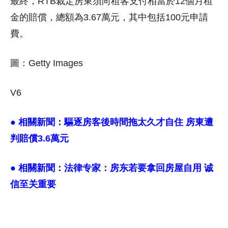
最終，RTB裁定房東須向租客支付相當於12個月租
金的賠償，總額為3.67萬元，其中包括100元申請
費。
圖：Getty Images
V6
● 相關新聞：
驅逐房客後時間拖太久才自住 房東遭
判賠償3.6萬元
● 相關新聞：
法律专家：房东若要拿回房屋自用 诚
信至关重要