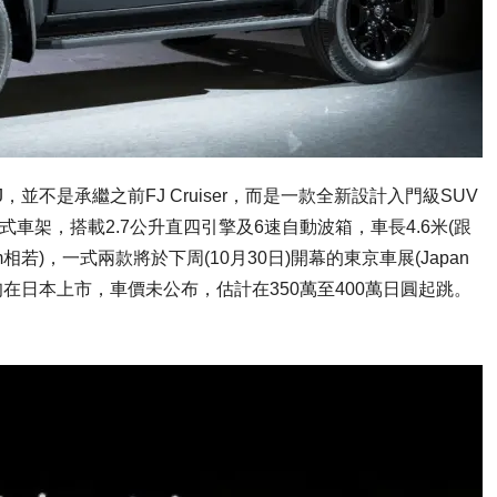
er FJ，並不是承繼之前FJ Cruiser，而是一款全新設計入門級SUV
陣式車架，搭載2.7公升直四引擎及6速自動波箱，車長4.6米(跟
80mm相若)，一式兩款將於下周(10月30日)開幕的東京車展(Japan
26)年中旬在日本上市，車價未公布，估計在350萬至400萬日圓起跳。