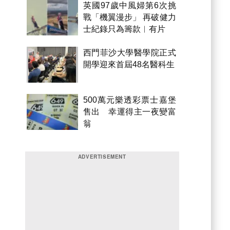
英國97歲中風婦第6次挑
戰「機翼漫步」 再破健力
士紀錄只為籌款︱有片
西門菲沙大學醫學院正式
開學迎來首屆48名醫科生
500萬元樂透彩票士嘉堡
售出 幸運得主一夜變富
翁