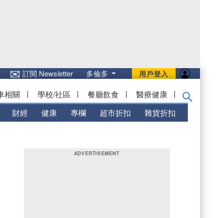
✉
訂閱 Newsletter
多倫多
用戶登入
車相關
|
學校/社區
|
餐廳飲食
|
醫療健康
|
財經
健康
專欄
超市折扣
雜貨折扣