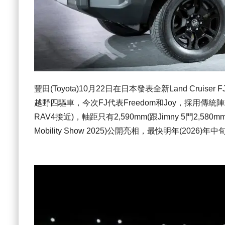
豐田(Toyota)10月22日在日本發表全新Land Cruis
越野四驅車，今次FJ代表Freedom和Joy，採用傳統
RAV4接近)，軸距只有2,590mm(跟Jimny 5門2,5
Mobility Show 2025)公開亮相，最快明年(20