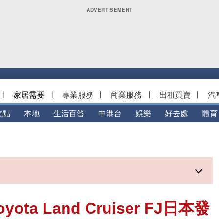
|
家居需要
|
專業服務
|
商業服務
|
出租買賣
|
汽
焦點
本地
生活百答
中港台
娛樂
好去處
體育
a Land Cruiser FJ日本發