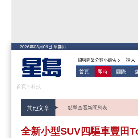
請人
招聘商業分類小廣告 >
首頁
即時
國際
首頁
>
科技
其他文章
點擊查看新聞列表
全新小型SUV四驅車豐田Toyot