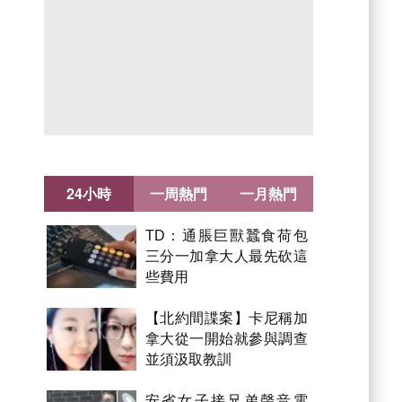
24小時
一周熱門
一月熱門
TD：通脹巨獸蠶食荷包
三分一加拿大人最先砍這
些費用
【北約間諜案】卡尼稱加
拿大從一開始就參與調查
並須汲取教訓
安省女子接兄弟聲音電