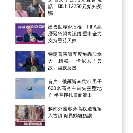
話 匯出12250元始知受
騙
出售世界盃股權︱FIFA高
層緊急開會認錯 重申全力
支持恩芬天奴
特朗普演講五度炮轟加拿
大「糟糕」 卡尼以「典
故」幽默反譏
有片｜俄羅斯傘兵節 男子
600米高空主傘失靈墮地
亡 半空掙扎畫面流出
越南外國客穿高衩透視裙
入古蹟 職員勸離獲讚