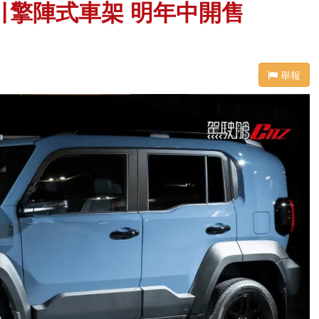
四引擎陣式車架 明年中開售
舉報