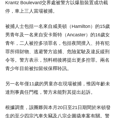
Krantz Boulevard交界處被警方以爆胎裝置成功截
停，車上三人當場被捕。
被捕人士包括一名來自咸美頓（Hamilton）的15歲
男青年及一名來自安卡斯特（Ancaster）的16歲女
青年，二人被控多項罪名，包括夜間擅入、持有犯
罪所得財物、逃避警方追捕、危險駕駛及違反緩刑
令等。警方表示，預料稍後將提出更多控罪。兩名
青少年目前被扣留候保釋聆訊。
另一名年僅11歲的男童亦在現場被捕，惟因年齡未
達刑事責任門檻，警方未能對其提出起訴。
根據調查，該團夥與本月20日至21日期間於米頓發
生的至少四宗汽車失竊及八宗企圖撬車案有關。警