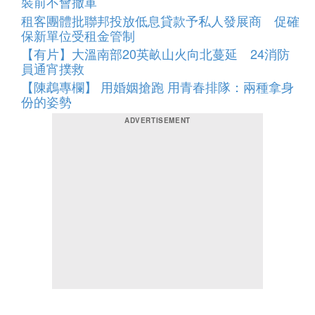
裝前不會撤軍
租客團體批聯邦投放低息貸款予私人發展商 促確
保新單位受租金管制
【有片】大溫南部20英畝山火向北蔓延 24消防
員通宵撲救
【陳鵡專欄】 用婚姻搶跑 用青春排隊：兩種拿身
份的姿勢