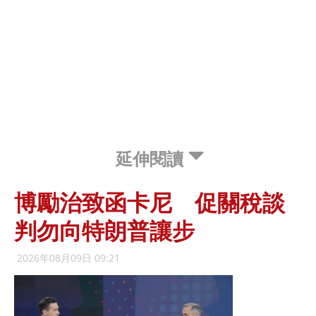
延伸閱讀
博勵治致函卡尼 促關稅談
判勿向特朗普讓步
2026年08月09日 09:21