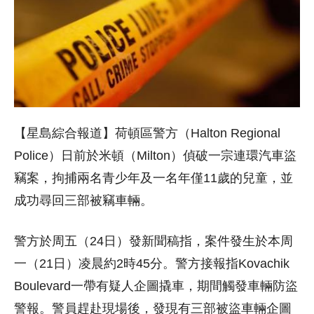
【星島綜合報道】荷頓區警方（Halton Regional
Police）日前於米頓（Milton）偵破一宗連環汽車盜
竊案，拘捕兩名青少年及一名年僅11歲的兒童，並
成功尋回三部被竊車輛。
警方於周五（24日）發新聞稿指，案件發生於本周
一（21日）凌晨約2時45分。警方接報指Kovachik
Boulevard一帶有疑人企圖撬車，期間觸發車輛防盜
警報。警員趕赴現場後，發現有三部被盜車輛企圖