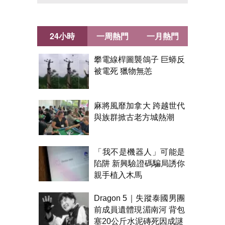
24小時
一周熱門
一月熱門
攀電線桿圖襲鴿子 巨蟒反
被電死 獵物無恙
麻將風靡加拿大 跨越世代
與族群掀古老方城熱潮
「我不是機器人」可能是
陷阱 新興驗證碼騙局誘你
親手植入木馬
Dragon 5｜失蹤泰國男團
前成員遺體現湄南河 背包
塞20公斤水泥磚死因成謎