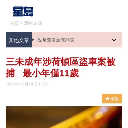
首頁
>
即時加國
其他文章
點擊查看新聞列表
三未成年涉荷頓區盜車案被
捕 最小年僅11歲
2025年10月24日 11:50
舉報