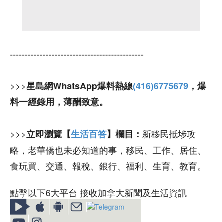
---------------------------------------------
>>>
星島網WhatsApp爆料熱線
(416)6775679
，爆
料一經錄用，薄酬致意。
>>>
新移民抵埗攻
立即瀏覽【
生活百答
】欄目：
略，老華僑也未必知道的事，移民、工作、居住、
食玩買、交通、報稅、銀行、福利、生育、教育。
點擊以下6大平台 接收加拿大新聞及生活資訊