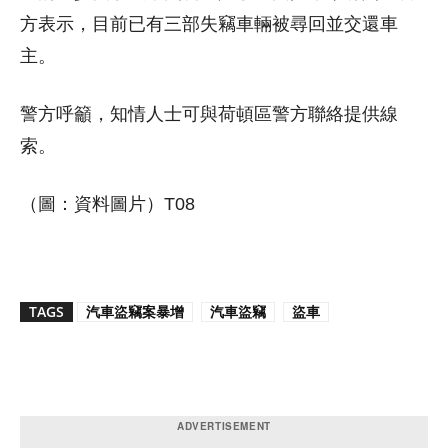
方表示，目前已有三部失竊車輛被尋回並交還車
主。
警方呼籲，知情人士可與荷頓區警方聯絡提供線
索。
（圖：資料圖片）T08
TAGS
汽車盜竊案暴增
汽車盜竊
盜車