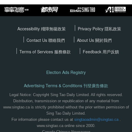
Accessibility 殘障無礙政策
Privacy Policy
隱私政策
Contact Us 聯絡我們
About Us 關於我們
Terms of Services
服務條款
Feedback 用戶反饋
Election Ads Registry
Advertising Terms & Conditions 刊登廣告條款
Legal Notice: Copyright Sing Tao Daily Limited. All rights reserved.
Distribution, transmission or republication of any material from
www.singtao.ca is strictly prohibited without the prior written permission of
Sing Tao Daily Limited.
For information please contact us at
singtaoadmin@singtao.ca
.
www.singtao.ca online since 2000.
Canada Chinese Newspaper