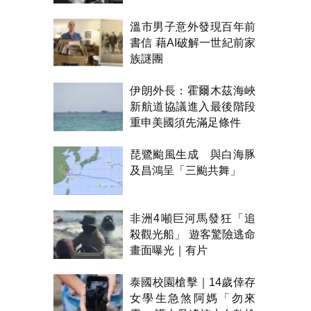
溫市男子意外發現百年前
書信 藉AI破解一世紀前家
族謎團
伊朗外長：霍爾木茲海峽
新航道協議進入最後階段
重申美國須先滿足條件
琵鷺颱風生成 與白海豚
及昌鴻呈「三颱共舞」
非洲4噸巨河馬發狂「追
殺觀光船」 遊客驚險逃命
畫面曝光｜有片
泰國校園槍擊｜14歲倖存
女學生急煞阿媽「勿來