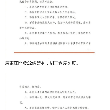
廣東江門發22條禁令，糾正過度防疫。