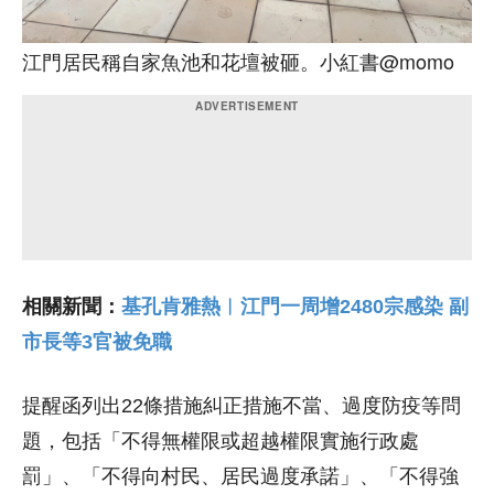
江門居民稱自家魚池和花壇被砸。小紅書@momo
相關新聞：
基孔肯雅熱︱江門一周增2480宗感染 副
市長等3官被免職
提醒函列出22條措施糾正措施不當、過度防疫等問
題，包括「不得無權限或超越權限實施行政處
罰」、「不得向村民、居民過度承諾」、「不得強