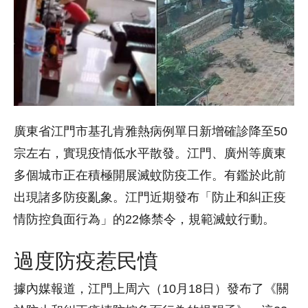
廣東省江門市基孔肯雅熱病例單日新增確診降至50
宗左右，實現疫情低水平散發。江門、廣州等廣東
多個城市正在積極開展滅蚊防疫工作。有鑑於此前
出現諸多防疫亂象。江門近期發布「防止和糾正疫
情防控負面行為」的22條禁令，規範滅蚊行動。
過度防疫惹民憤
據內媒報道，江門上周六（10月18日）發布了《關