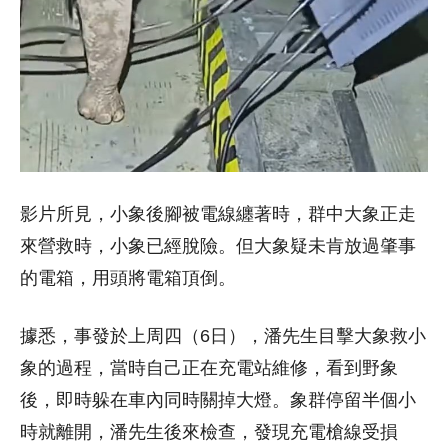
影片所見，小象後腳被電線纏著時，群中大象正走
來營救時，小象已經脫險。但大象疑未肯放過肇事
的電箱，用頭將電箱頂倒。
據悉，事發於上周四（6日），潘先生目擊大象救小
象的過程，當時自己正在充電站維修，看到野象
後，即時躲在車內同時關掉大燈。象群停留半個小
時就離開，潘先生後來檢查，發現充電槍線受損