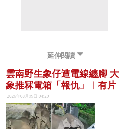
延伸閱讀
雲南野生象仔遭電線纏腳 大
象推冧電箱「報仇」︱有片
2026年08月09日 04:20