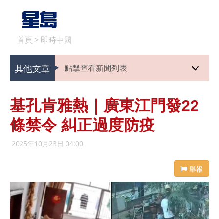
首頁
>
即時中國
其他文章
點擊查看新聞列表
基孔肯雅熱｜廣東江門發22
條禁令 糾正過度防疫
2025年10月23日 04:00
舉報