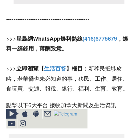
---------------------------------------------
>>>
星島網WhatsApp爆料熱線
(416)6775679
，爆
料一經錄用，薄酬致意。
>>>
新移民抵埗攻
立即瀏覽【
生活百答
】欄目：
略，老華僑也未必知道的事，移民、工作、居住、
食玩買、交通、報稅、銀行、福利、生育、教育。
點擊以下6大平台 接收加拿大新聞及生活資訊