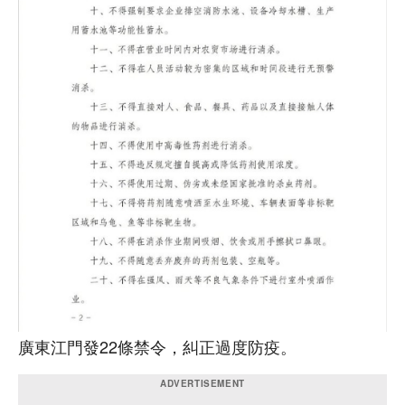
廣東江門發22條禁令，糾正過度防疫。