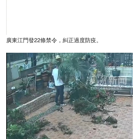
廣東江門發22條禁令，糾正過度防疫。