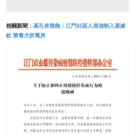
相關新聞：
基孔肯雅熱︱江門社區人員強制入屋滅
蚊 禁養犬拆舊房