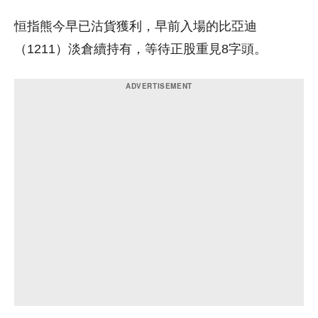
恒指熊今早已沽貨獲利，早前入場的比亞迪
（1211）淡倉續持有，等待正股重見8字頭。