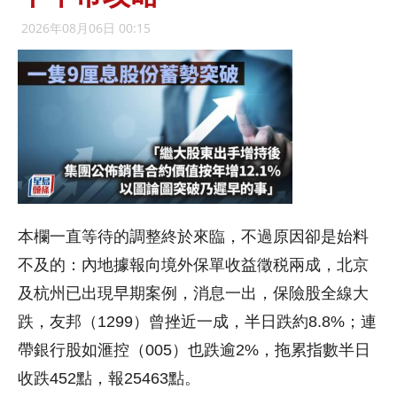
2026年08月06日 00:15
本欄一直等待的調整終於來臨，不過原因卻是始料
不及的：內地據報向境外保單收益徵税兩成，北京
及杭州已出現早期案例，消息一出，保險股全線大
跌，友邦（1299）曾挫近一成，半日跌約8.8%；連
帶銀行股如滙控（005）也跌逾2%，拖累指數半日
收跌452點，報25463點。