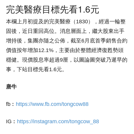
完美醫療目標先看1.6元
本欄上月初提及的完美醫療（1830），經過一輪整
固後，近日重回高位。消息層面上，繼大股東出手
增持後，集團亦隨之公佈，截至6月底首季銷售合約
價值按年增加12.1%，主要由於整體經濟復甦勢頭
穩健。現價股息率超過9厘，以圖論圖突破乃遲早的
事，下站目標先看1.6元。
唐牛
fb︰
https://www.fb.com/tongcow88
IG︰
https://instagram.com/tongcow_88