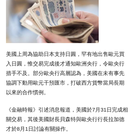
美國上周為協助日本支持日圓，罕有地出售歐元買
入日圓，惟交易完成後才通知歐洲央行，令歐央行
措手不及。部分歐央行高層認為，美國在未有事先
協調下動用歐元干預匯市，打破西方貨幣當局長期
以來的合作慣例。
《金融時報》引述消息報道，美國於7月31日完成相
關交易，其後美國財長貝森特與歐央行行長拉加德
才於8月1日討論有關操作。