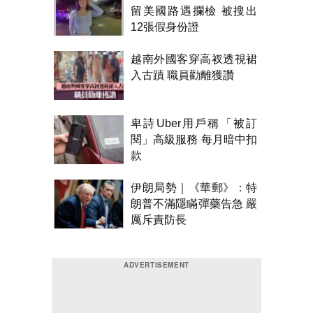
留美國路遇攔檢 被搜出
12張假身份證
越南外國客穿高衩透視裙
入古蹟 職員勸離獲讚
卑詩Uber用戶稱「被訂
閱」高級服務 每月暗中扣
款
伊朗局勢｜《華郵》：特
朗普不滿隱瞞彈藥告急 嚴
厲斥責防長