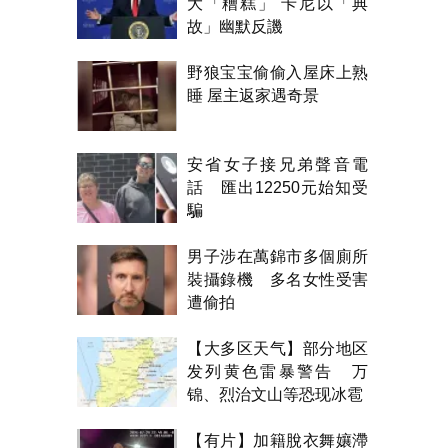
大「糟糕」 卡尼以「典
故」幽默反譏
野狼宝宝偷偷入屋床上熟
睡 屋主返家遇奇景
安省女子接兄弟聲音電
話 匯出12250元始知受
騙
男子涉在萬錦市多個廁所
裝攝錄機 多名女性受害
遭偷拍
【大多区天气】部分地区
发列黄色雷暴警告 万
锦、烈治文山等恐现冰雹
【有片】加籍脫衣舞孃滯