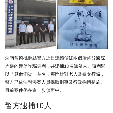
湖南常德桃源縣警方近日連續偵破兩個活躍於醫院
周邊的迷信詐騙集團，共逮捕10名嫌疑人。該團夥
以「算命消災」為名，專門針對老人及婦女行騙，
警方已依法對涉案人員採取刑事及行政拘留措施。
目前案件仍在進一步偵辦中。
警方逮捕10人