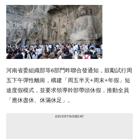
河南省委組織部等6部門昨聯合發通知，鼓勵試行周
五下午彈性離崗，構建「周五半天+周末+年假」短
途度假模式，並要求領導幹部帶頭休假，推動全員
「應休盡休、休滿休足」。