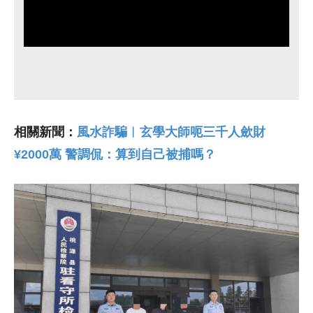
相關新聞：
風水詐騙︱玄學大師呃三千人歛財
¥2000萬 警調侃：算到自己被捕嗎？