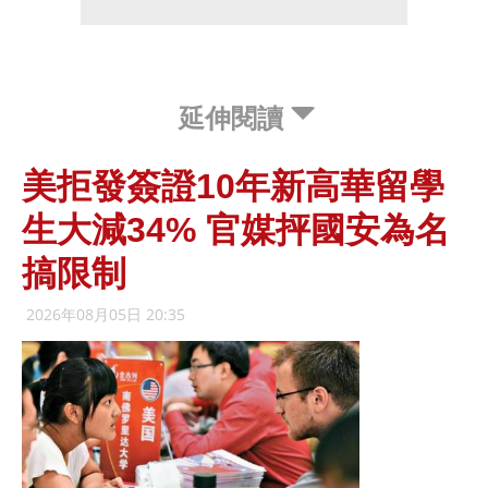
延伸閱讀
美拒發簽證10年新高華留學
生大減34% 官媒抨國安為名
搞限制
2026年08月05日 20:35