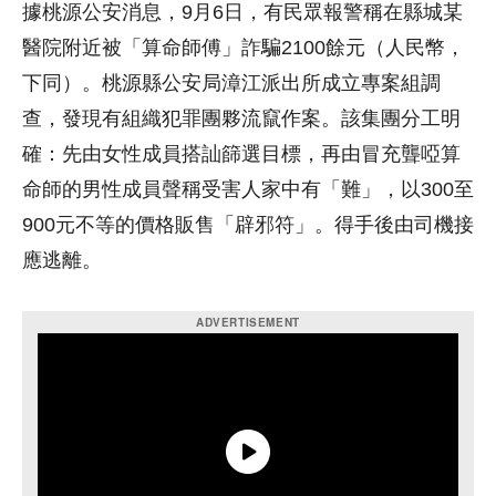
據桃源公安消息，9月6日，有民眾報警稱在縣城某
醫院附近被「算命師傅」詐騙2100餘元（人民幣，
下同）。桃源縣公安局漳江派出所成立專案組調
查，發現有組織犯罪團夥流竄作案。該集團分工明
確：先由女性成員搭訕篩選目標，再由冒充聾啞算
命師的男性成員聲稱受害人家中有「難」，以300至
900元不等的價格販售「辟邪符」。得手後由司機接
應逃離。