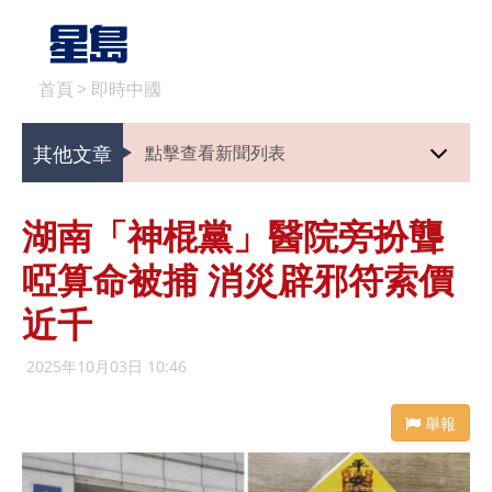
首頁
>
即時中國
其他文章
點擊查看新聞列表
湖南「神棍黨」醫院旁扮聾
啞算命被捕 消災辟邪符索價
近千
2025年10月03日 10:46
舉報