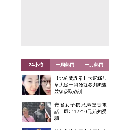
24小時
一周熱門
一月熱門
【北約間諜案】卡尼稱加
拿大從一開始就參與調查
並須汲取教訓
安省女子接兄弟聲音電
話 匯出12250元始知受
騙