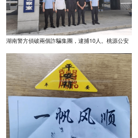
湖南警方偵破兩個詐騙集團，逮捕10人。桃源公安