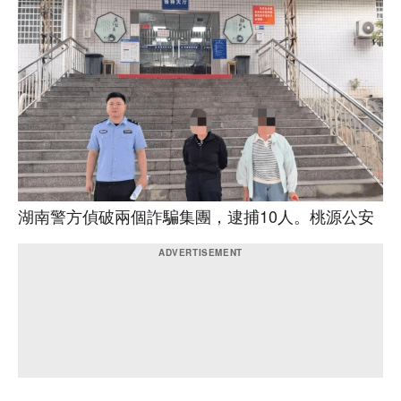
湖南警方偵破兩個詐騙集團，逮捕10人。桃源公安