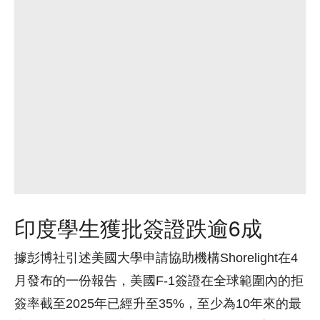
印度學生獲批簽證跌逾6成
據彭博社引述美國大學申請協助機構Shorelight在4
月發布的一份報告，美國F-1簽證在全球範圍內的拒
簽率截至2025年已經升至35%，至少為10年來的最