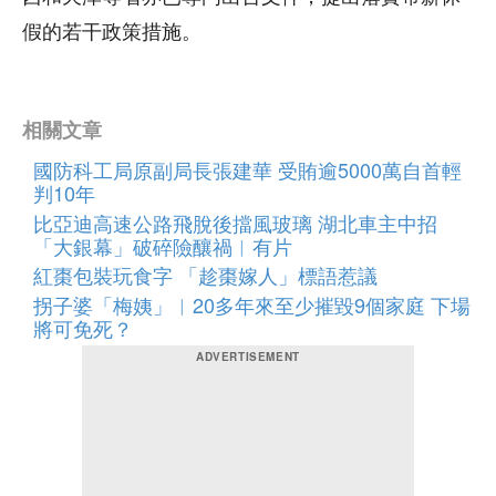
假的若干政策措施。
相關文章
國防科工局原副局長張建華 受賄逾5000萬自首輕
判10年
比亞迪高速公路飛脫後擋風玻璃 湖北車主中招
「大銀幕」破碎險釀禍︱有片
紅棗包裝玩食字 「趁棗嫁人」標語惹議
拐子婆「梅姨」︱20多年來至少摧毀9個家庭 下場
將可免死？