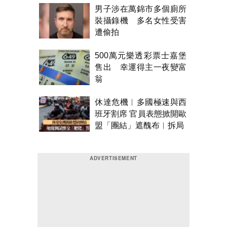
男子涉在萬錦市多個廁所
裝攝錄機 多名女性受害
遭偷拍
500萬元樂透彩票士嘉堡
售出 幸運得主一夜變富
翁
休達危機︱多國極速與西
班牙割席 官員表態掀開歐
盟「團結」遮醜布︱拆局