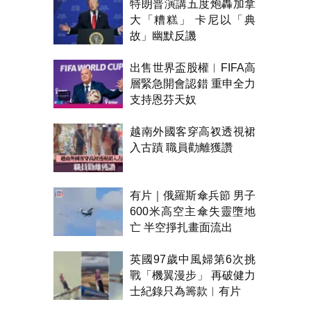
特朗普演講五度炮轟加拿
大「糟糕」 卡尼以「典
故」幽默反譏
出售世界盃股權︱FIFA高
層緊急開會認錯 重申全力
支持恩芬天奴
越南外國客穿高衩透視裙
入古蹟 職員勸離獲讚
有片｜俄羅斯傘兵節 男子
600米高空主傘失靈墮地
亡 半空掙扎畫面流出
英國97歲中風婦第6次挑
戰「機翼漫步」 再破健力
士紀錄只為籌款︱有片