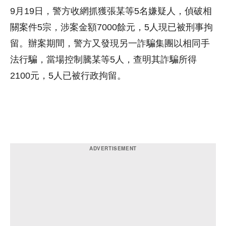
9月19日，警方收網抓獲張某等5名嫌疑人，偵破相
關案件5宗，涉案金額7000餘元，5人現已被刑事拘
留。辦案期間，警方又發現另一詐騙集團以相同手
法行騙，當場控制騰某等5人，查明其詐騙所得
2100元，5人已被行政拘留。