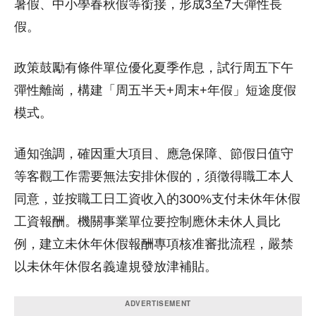
暑假、中小學春秋假等銜接，形成3至7天彈性長
假。
政策鼓勵有條件單位優化夏季作息，試行周五下午
彈性離崗，構建「周五半天+周末+年假」短途度假
模式。
通知強調，確因重大項目、應急保障、節假日值守
等客觀工作需要無法安排休假的，須徵得職工本人
同意，並按職工日工資收入的300%支付未休年休假
工資報酬。機關事業單位要控制應休未休人員比
例，建立未休年休假報酬專項核准審批流程，嚴禁
以未休年休假名義違規發放津補貼。