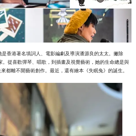
因為她是香港著名填詞人、電影編劇及導演潘源良的太太。撇除
藝術家。從喜歡彈琴、唱歌，到插畫及視覺藝術，她的生命總是與
走來都離不開藝術創作。最近，還有繪本《失眠兔》的誕生。