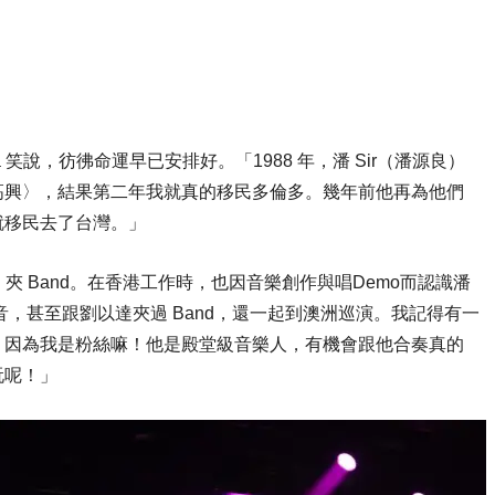
笑說，彷彿命運早已安排好。「1988 年，潘 Sir（潘源良）
高興〉，結果第二年我就真的移民多倫多。幾年前他再為他們
就移民去了台灣。」
、夾 Band。在香港工作時，也因音樂創作與唱Demo而認識潘
音，甚至跟劉以達夾過 Band，還一起到澳洲巡演。我記得有一
，因為我是粉絲嘛！他是殿堂級音樂人，有機會跟他合奏真的
玩呢！」