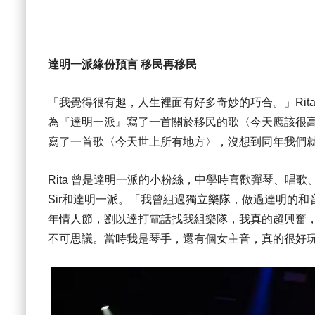
達明一派緣份預言 移民再移民
「我覺得很有趣，人生裡面有好多奇妙的巧合。」Rita 
為『達明一派』寫了一首關於移民的歌〈今天應該很
寫了一首歌〈今天世上所有地方〉，沒想到同年我們
Rita 曾是達明一派的小粉絲，中學時喜歡彈琴、唱歌
Sir和達明一派。「我曾組過獨立樂隊，做過達明的和
年情人節，劉以達打電話找我組樂隊，我真的超興奮
不可思議。當時我是琴手，還有個女主音，真的很好