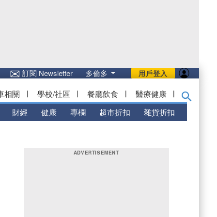
✉
訂閱 Newsletter
多倫多
用戶登入
車相關
|
學校/社區
|
餐廳飲食
|
醫療健康
|
財經
健康
專欄
超市折扣
雜貨折扣