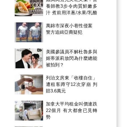
養師教3步令肉質鮮嫩多
汁 煮前用洋蔥/水果/乳酪
醃製都得？
萬錦市深夜小巷性侵案
警方追緝亞裔疑犯
美國參議員不解杜魯多與
姬蒂派莉放閃為什麼總能
被拍到？
列治文房東「收樓自住」
遭租客蹲守12次穿崩 判
賠3.6萬元
加拿大平均租金叫價連跌
22個月 有大都會已見轉
勢