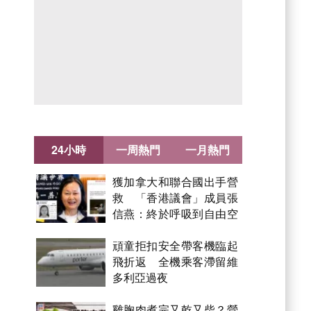
24小時
一周熱門
一月熱門
獲加拿大和聯合國出手營
救 「香港議會」成員張
信燕：終於呼吸到自由空
氣！
頑童拒扣安全帶客機臨起
飛折返 全機乘客滯留維
多利亞過夜
雞胸肉煮完又乾又柴？營