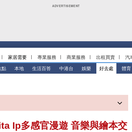
|
家居需要
|
專業服務
|
商業服務
|
出租買賣
|
汽
焦點
本地
生活百答
中港台
娛樂
好去處
體育
a Ip多感官漫遊 音樂與繪本交