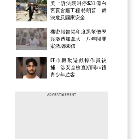
美上訴法院叫停$31億白
宮宴會廳工程 特朗普：裁
決危及國家安全
機密報告揭印度黑幫借學
簽滲透加拿大 八年間罪
案激增88倍
旺市機動遊戲操作員被
捕 涉安全檢查期間非禮
青少年遊客