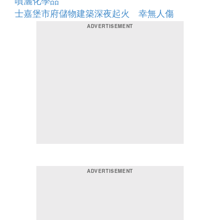
士嘉堡市府儲物建築深夜起火 幸無人傷