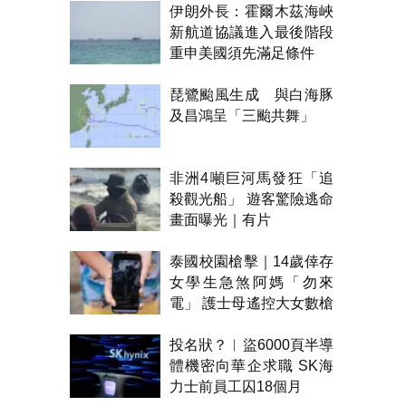
伊朗外長：霍爾木茲海峽
新航道協議進入最後階段
重申美國須先滿足條件
琵鷺颱風生成 與白海豚
及昌鴻呈「三颱共舞」
非洲4噸巨河馬發狂「追
殺觀光船」 遊客驚險逃命
畫面曝光｜有片
泰國校園槍擊｜14歲倖存
女學生急煞阿媽「勿來
電」 護士母遙控大女數槍
聲報警
投名狀？︱盜6000頁半導
體機密向華企求職 SK海
力士前員工囚18個月