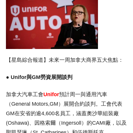
【星島綜合報道】未來一周加拿大商界五大焦點：
● Unifor與GM勞資展開談判
加拿大汽車工會
Unifor
預計周一與通用汽車
（General Motors,GM）展開合約談判。工會代表
GM在安省的逾4,600名員工，涵蓋奧沙華組裝廠
(Oshawa)、因格索爾（Ingersoll）的CAMI廠，以及
聖凱瑟琳（St. Catharines）和伍德斯托克