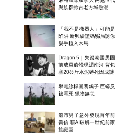
麻將風靡加拿大 跨越世代
與族群掀古老方城熱潮
「我不是機器人」可能是
陷阱 新興驗證碼騙局誘你
親手植入木馬
Dragon 5｜失蹤泰國男團
前成員遺體現湄南河 背包
塞20公斤水泥磚死因成謎
攀電線桿圖襲鴿子 巨蟒反
被電死 獵物無恙
溫市男子意外發現百年前
書信 藉AI破解一世紀前家
族謎團