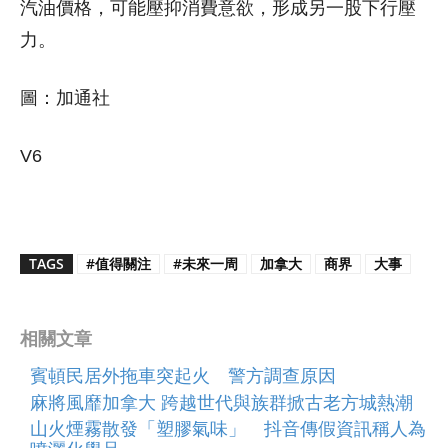
汽油價格，可能壓抑消費意欲，形成另一股下行壓
力。
圖：加通社
V6
TAGS
#值得關注
#未來一周
加拿大
商界
大事
相關文章
賓頓民居外拖車突起火 警方調查原因
麻將風靡加拿大 跨越世代與族群掀古老方城熱潮
山火煙霧散發「塑膠氣味」 抖音傳假資訊稱人為
噴灑化學品