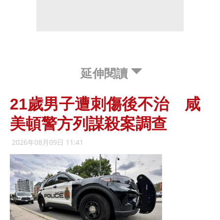
延伸閱讀
21歲男子遭刺傷後不治 咸
美頓警方列謀殺案調查
2026年08月09日 11:41