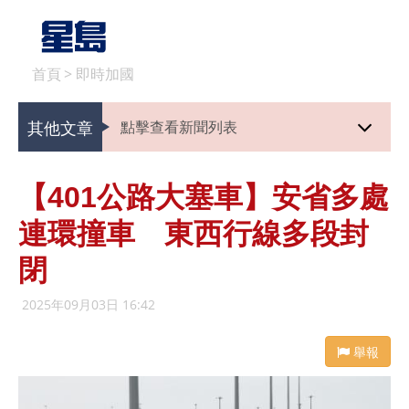
首頁
>
即時加國
其他文章
點擊查看新聞列表
【401公路大塞車】安省多處
連環撞車 東西行線多段封
閉
2025年09月03日 16:42
舉報