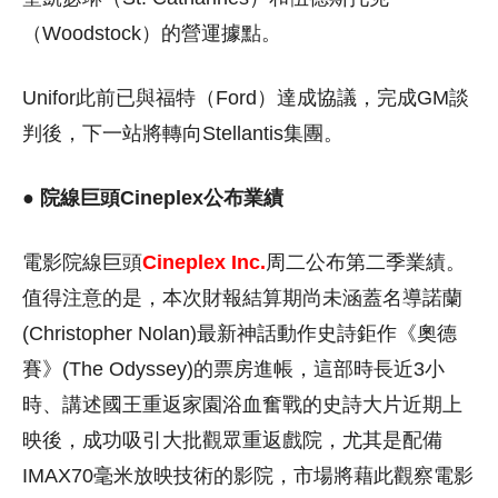
（Woodstock）的營運據點。
Unifor此前已與福特（Ford）達成協議，完成GM談
判後，下一站將轉向Stellantis集團。
● 院線巨頭Cineplex公布業績
電影院線巨頭
Cineplex Inc.
周二公布第二季業績。
值得注意的是，本次財報結算期尚未涵蓋名導諾蘭
(Christopher Nolan)最新神話動作史詩鉅作《奧德
賽》(The Odyssey)的票房進帳，這部時長近3小
時、講述國王重返家園浴血奮戰的史詩大片近期上
映後，成功吸引大批觀眾重返戲院，尤其是配備
IMAX70毫米放映技術的影院，市場將藉此觀察電影