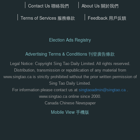
Contact Us 聯絡我們
About Us 關於我們
Terms of Services
服務條款
Feedback 用戶反饋
Election Ads Registry
Advertising Terms & Conditions 刊登廣告條款
Legal Notice: Copyright Sing Tao Daily Limited. All rights reserved.
Distribution, transmission or republication of any material from
www.singtao.ca is strictly prohibited without the prior written permission of
Sing Tao Daily Limited.
For information please contact us at
singtaoadmin@singtao.ca
.
www.singtao.ca online since 2000.
Canada Chinese Newspaper
Mobile View 手機版