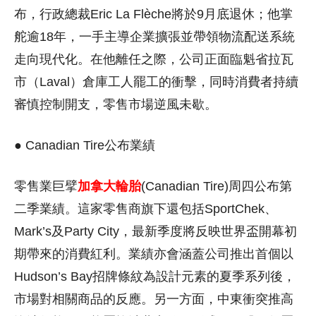
布，行政總裁Eric La Flèche將於9月底退休；他掌
舵逾18年，一手主導企業擴張並帶領物流配送系統
走向現代化。在他離任之際，公司正面臨魁省拉瓦
市（Laval）倉庫工人罷工的衝擊，同時消費者持續
審慎控制開支，零售市場逆風未歇。
● Canadian Tire公布業績
零售業巨擘
加拿大輪胎
(Canadian Tire)周四公布第
二季業績。這家零售商旗下還包括SportChek、
Mark’s及Party City，最新季度將反映世界盃開幕初
期帶來的消費紅利。業績亦會涵蓋公司推出首個以
Hudson’s Bay招牌條紋為設計元素的夏季系列後，
市場對相關商品的反應。另一方面，中東衝突推高