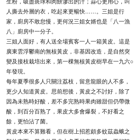
生粉，吸盡斑球和肉餅滲出的汁；蒜心更用心，叫
人撕去外層的衣，吃起來更暢快……。三姐是行
家，廚房不敢怠慢，更何況三姐女婿也是「八一漁
八」廚房中一分子。
三姐人面好，有人送全場賓客一人一箱黃皮。這是
廣東雲浮鬱南的無核黃皮，非基因改造，是自然突
變及接枝栽培出來，第一棵無核黃皮樹早在一九六○
年發現。
每年夏季很多人只關注荔枝，留意龍眼的人不多，
更少人知道黃皮。思前想後，黃皮之不討好，除了
因為未熟時好酸，差不多完熟時果肉雖甜但仍帶微
酸，到百分百熟了，果皮大多會爆裂，不好看之
餘，更怕沾了菌。
黃皮本來不算難看，但在樹上招惹頗多蚊茲蟲蛾之