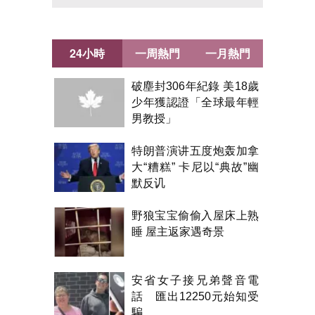
24小時
一周熱門
一月熱門
破塵封306年紀錄 美18歲
少年獲認證「全球最年輕
男教授」
特朗普演讲五度炮轰加拿
大“糟糕” 卡尼以“典故”幽
默反讥
野狼宝宝偷偷入屋床上熟
睡 屋主返家遇奇景
安省女子接兄弟聲音電
話 匯出12250元始知受
騙