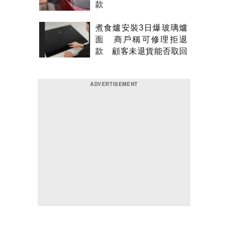
款
煮食爐安裝3日爆玻璃爐
面 商戶稱可修理拒退
款 顧客未退貨能否取回
金錢？