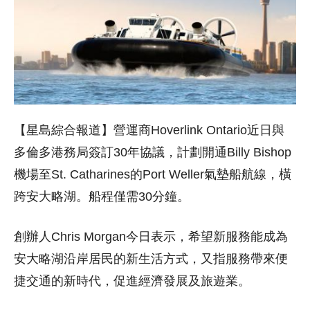
【星島綜合報道】營運商Hoverlink Ontario近日與
多倫多港務局簽訂30年協議，計劃開通Billy Bishop
機場至St. Catharines的Port Weller氣墊船航線，橫
跨安大略湖。船程僅需30分鐘。
創辦人Chris Morgan今日表示，希望新服務能成為
安大略湖沿岸居民的新生活方式，又指服務帶來便
捷交通的新時代，促進經濟發展及旅遊業。