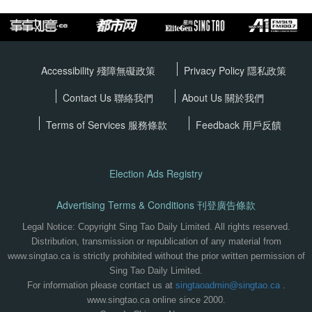
Accessibility 殘障無礙政策
Privacy Policy
隱私政策
Contact Us 聯絡我們
About Us 關於我們
Terms of Services
服務條款
Feedback 用戶反饋
Election Ads Registry
Advertising Terms & Conditions 刊登廣告條款
Legal Notice: Copyright Sing Tao Daily Limited. All rights reserved.
Distribution, transmission or republication of any material from
www.singtao.ca is strictly prohibited without the prior written permission of
Sing Tao Daily Limited.
For information please contact us at
singtaoadmin@singtao.ca
.
www.singtao.ca online since 2000.