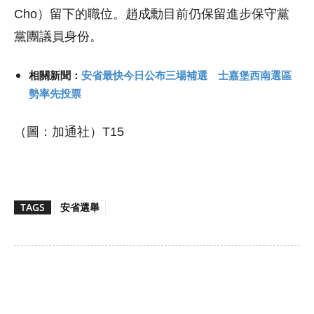
Cho）留下的職位。趙成勳目前仍保留進步保守黨
黨團議員身份。
相關新聞：
安省最快今日公布三場補選 士嘉堡西南選區
勢率先投票
（圖：加通社）T15
TAGS
安省選舉