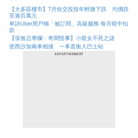
【大多區樓市】7月份交投按年輕微下跌 均價跌
至逾百萬元
卑詩Uber用戶稱「被訂閱」高級服務 每月暗中扣
款
【張無忌專欄：奇聞怪事】小龍女不死之謎
密西沙加兩車相撞 一車直衝入巴士站