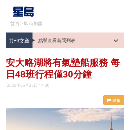
首頁
>
即時加國
其他文章
點擊查看新聞列表
安大略湖將有氣墊船服務 每
日48班行程僅30分鐘
2025年05月28日 14:30
舉報