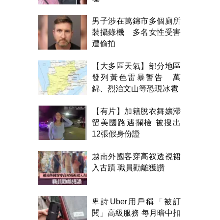
男子涉在萬錦市多個廁所
裝攝錄機 多名女性受害
遭偷拍
【大多區天氣】部分地區
發列黃色雷暴警告 萬
錦、烈治文山等恐現冰雹
【有片】加籍脫衣舞孃滯
留美國路遇攔檢 被搜出
12張假身份證
越南外國客穿高衩透視裙
入古蹟 職員勸離獲讚
卑詩Uber用戶稱「被訂
閱」高級服務 每月暗中扣