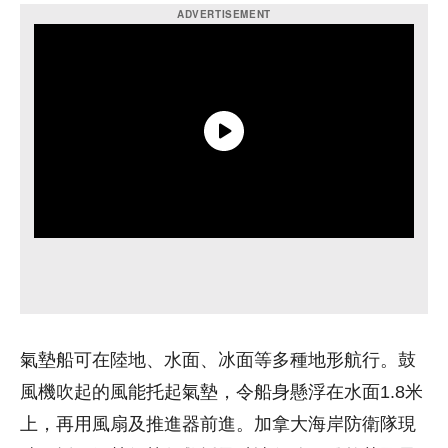
氣墊船可在陸地、水面、冰面等多種地形航行。鼓
風機吹起的風能托起氣墊，令船身懸浮在水面1.8米
上，再用風扇及推進器前進。加拿大海岸防衛隊現