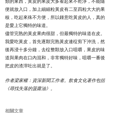
類的東西，黃皮的果皮大多看起來不乾淨，不能隨
便就放入口，加上細細粒黃皮有二至四粒大大的果
核，吃起來殊不方便，所以鍾意吃黃皮的人，真的
是愛上它獨特的味道。
儘管完熟的黃皮果肉很甜，但最獨特的味道在皮。
我愛吃黃皮，首先逐顆完熟黃皮連椗剪下沖洗，然
後再浸十多分鐘，去椗整顆放入口咀嚼，果皮的味
道與果肉在口內混和，非常獨特好味，咀嚼一番後
把皮的渣滓吐出就是了。
作者梁家權：資深新聞工作者。飲食文化著作包括
《尋找失落的菠蘿油》。
相關文章