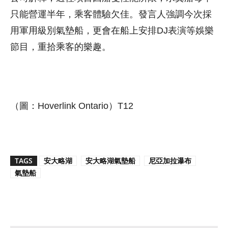
只能營運半年，乘客體驗欠佳。發言人強調今次採
用軍用級別氣墊船，更會在船上安排DJ表演等娛樂
節目，重拾乘客的樂趣。
（圖：Hoverlink Ontario）T12
TAGS
安大略湖
安大略湖氣墊船
尼亞加拉瀑布
氣墊船