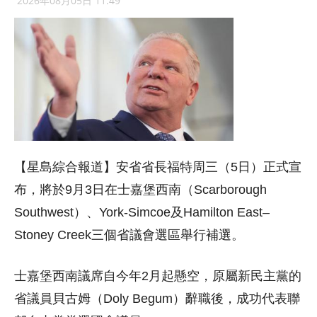
2026年08月05日 11:49
【星島綜合報道】安省省長福特周三（5日）正式宣
布，將於9月3日在士嘉堡西南（Scarborough
Southwest）、York-Simcoe及Hamilton East–
Stoney Creek三個省議會選區舉行補選。
士嘉堡西南議席自今年2月起懸空，原屬新民主黨的
省議員貝古姆（Doly Begum）辭職後，成功代表聯