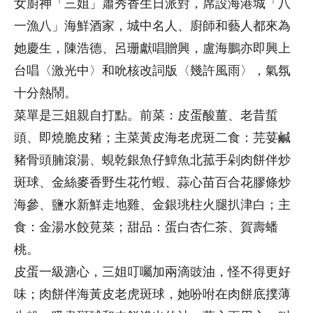
女廚神「三姐」蕭秀香生日派對，席設海港城「八
一漁八」海鮮酒家，城中名人、廚師和藝人都來為
她慶生，陳浩德、呂珊獻唱贈興，盧海鵬亦即興上
台唱〈激光中〉和吮核改詞版〈幾許風雨〉，氣氛
十分熱鬧。
菜單是三姐親自打點。前菜：皮蛋酸薑、老昔蜇
頭、即燒脆皮豬；主菜黃皮海老虎斑二食：芫荽鹹
豬骨頭腩滾湯、蜆乾銀魚仔鱆魚北菰手剁肉餅伴炒
斑球、金絲麥香野生花竹蝦、蒜心苗百合花膠條炒
海參、鹽水新鮮走地雞、金銀珧柱火腿扒津白；主
食：金湯水餃莧菜；甜品：蛋白杏仁茶、賀壽蟠
桃。
皮蛋一級溏心，三姐叮囑加兩滴豉油，怪不得更好
味；肉餅伴海黃皮老虎斑球，她吩咐在肉餅底撲薄