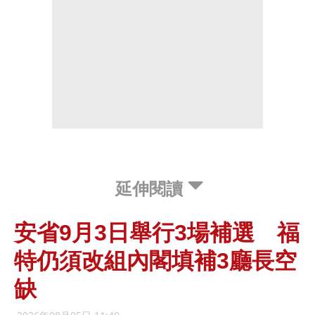
延伸閱讀
安省9月3日舉行3場補選 福
特仍須改組內閣填補3廳長空
缺