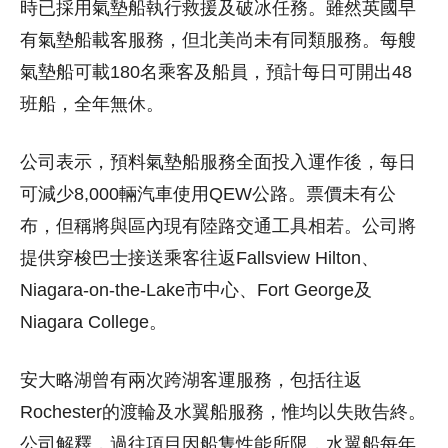
時已採用氣墊船執行救援及破冰任務。雖然英國早
有氣墊船載客服務，但北美尚未有同類服務。每艘
氣墊船可載180名乘客及船員，預計每日可開出48
班船，全年無休。
公司表示，預料氣墊船服務全面投入運作後，每日
可減少8,000輛汽車使用QEW公路。票價未有公
布，但稱將與區內現有陸路交通工具相若。公司將
提供穿梭巴士接送乘客往返Fallsview Hilton、
Niagara-on-the-Lake市中心、Fort George及
Niagara College。
安大略湖曾有兩次跨湖客運服務，包括往返
Rochester的渡輪及水翼船服務，惟均以失敗告終。
公司解釋，過往項目因船隻性能所限，水翼船每年