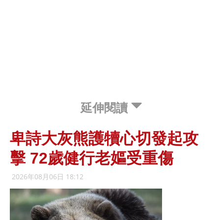
延伸閱讀
卑詩大灰熊護犢心切發起攻
擊 72歲健行老嫗受重傷
2026年08月06日 18:12