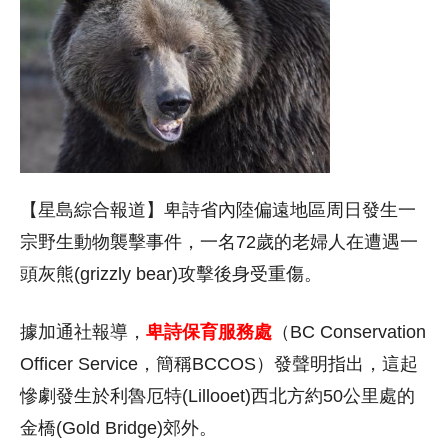
【星島綜合報道】卑詩省內陸偏遠地區周日發生一
宗野生動物襲擊事件，一名72歲的老婦人在遭遇一
頭灰熊(grizzly bear)攻擊後身受重傷。
據加通社報導，
卑詩保育服務處
（BC Conservation
Officer Service，簡稱BCCOS）發聲明指出，這起
慘劇發生於利魯厄特(Lillooet)西北方約50公里處的
金橋(Gold Bridge)郊外。