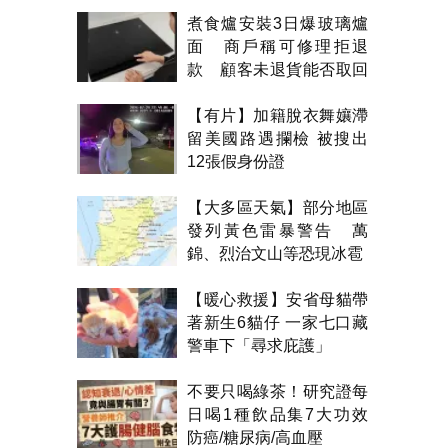
煮食爐安裝3日爆玻璃爐
面 商戶稱可修理拒退
款 顧客未退貨能否取回
金錢？
【有片】加籍脫衣舞孃滯
留美國路遇攔檢 被搜出
12張假身份證
【大多區天氣】部分地區
發列黃色雷暴警告 萬
錦、烈治文山等恐現冰雹
【暖心救援】安省母貓帶
著新生6貓仔 一家七口藏
警車下「尋求庇護」
不要只喝綠茶！研究證每
日喝1種飲品集7大功效
防癌/糖尿病/高血壓