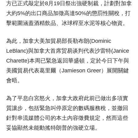
方已正式敲定於8月19日祭出強硬制裁，計劃對加拿
大約5%的出口商品加徵高達50%的懲罰性關稅，打
擊範圍涵蓋酒精飲品、冰球桿至水泥等核心物資。
為此，加拿大美加貿易部長勒布朗(Dominic
LeBlanc)與加拿大首席贸易谈判代表沙雷特(Janice
Charette)本周已緊急返回華盛頓，定於今日下午與
美國貿易代表葛里爾（Jamieson Greer）展開關鍵
會晤。
為了平息白宮怒火，加拿大政府此前已做出多項實
質讓步，包括緊急叫停原定的數碼服務稅，並撤回
針對串流媒體公司的本土內容徵費規定，然而這些
妥協顯然未能動搖特朗普的強硬立場。