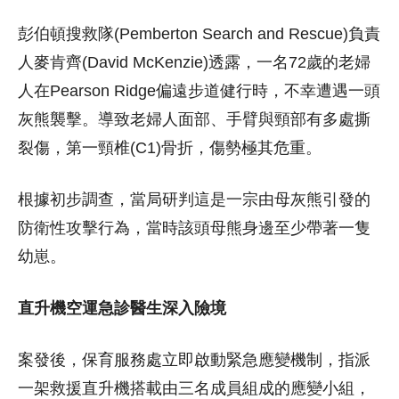
彭伯頓搜救隊(Pemberton Search and Rescue)負責
人麥肯齊(David McKenzie)透露，一名72歲的老婦
人在Pearson Ridge偏遠步道健行時，不幸遭遇一頭
灰熊襲擊。導致老婦人面部、手臂與頸部有多處撕
裂傷，第一頸椎(C1)骨折，傷勢極其危重。
根據初步調查，當局研判這是一宗由母灰熊引發的
防衛性攻擊行為，當時該頭母熊身邊至少帶著一隻
幼崽。
直升機空運急診醫生深入險境
案發後，保育服務處立即啟動緊急應變機制，指派
一架救援直升機搭載由三名成員組成的應變小組，