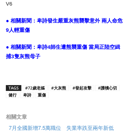
V6
● 相關新聞：
卑詩發生嚴重灰熊襲擊意外 兩人命危
9人輕重傷
● 相關新聞：
卑詩4師生遭熊襲重傷 當局正陸空緝
捕3隻灰熊母子
TAGS
#72歲老嫗
#大灰熊
#發起攻擊
#護犢心切
健行
卑詩
重傷
相關文章
7月全國新增7.5萬職位 失業率跌至兩年新低