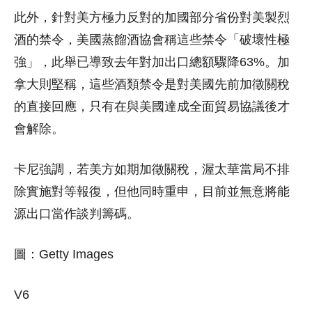
此外，針對美方極力反對的加國部分省份對美製烈
酒的禁令，美國蒸餾酒協會稱這些禁令「破壞性極
強」，此舉已導致去年對加出口總額驟降63%。加
拿大則堅稱，這些酒類禁令是對美國先前加徵關稅
的直接回應，只有在與美國達成全面貿易協議後才
會解除。
卡尼強調，若美方如期加徵關稅，渥太華當局不排
除實施對等報復，但他同時重申，目前並無意將能
源出口當作談判籌碼。
圖：Getty Images
V6