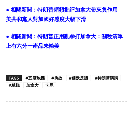
● 相關新聞：
特朗普頻頻批評加拿大帶來負作用
美共和黨人對加國好感度大幅下滑
● 相關新聞：
特朗普正用亂拳打加拿大：關稅清單
上有六分一產品未輸美
TAGS
#五度炮轟
#典故
#幽默反譏
#特朗普演講
#糟糕
加拿大
卡尼