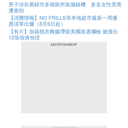
男子涉在萬錦市多個廁所裝攝錄機 多名女性受害
遭偷拍
【消費情報】NO FRILLS等本地超市最新一周優
惠清單出爐（8月6日起）
【有片】加籍脫衣舞孃滯留美國路遇攔檢 被搜出
12張假身份證