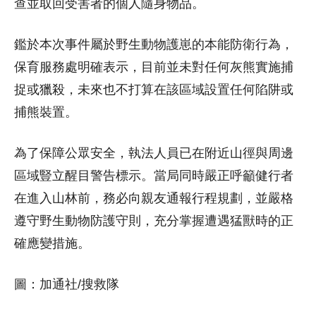
查並取回受害者的個人隨身物品。
鑑於本次事件屬於野生動物護崽的本能防衛行為，
保育服務處明確表示，目前並未對任何灰熊實施捕
捉或獵殺，未來也不打算在該區域設置任何陷阱或
捕熊裝置。
為了保障公眾安全，執法人員已在附近山徑與周邊
區域豎立醒目警告標示。當局同時嚴正呼籲健行者
在進入山林前，務必向親友通報行程規劃，並嚴格
遵守野生動物防護守則，充分掌握遭遇猛獸時的正
確應變措施。
圖：加通社/搜救隊