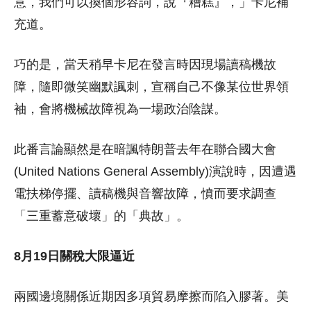
意，我們可以換個形容詞，說『糟糕』，」卡尼補
充道。
巧的是，當天稍早卡尼在發言時因現場讀稿機故
障，隨即微笑幽默諷刺，宣稱自己不像某位世界領
袖，會將機械故障視為一場政治陰謀。
此番言論顯然是在暗諷特朗普去年在聯合國大會
(United Nations General Assembly)演說時，因遭遇
電扶梯停擺、讀稿機與音響故障，憤而要求調查
「三重蓄意破壞」的「典故」。
8月19日關稅大限逼近
兩國邊境關係近期因多項貿易摩擦而陷入膠著。美