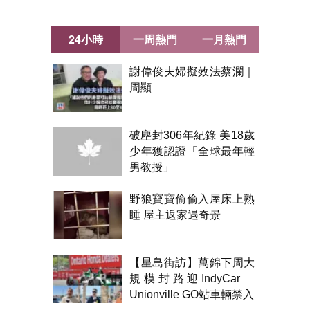
24小時
一周熱門
一月熱門
謝偉俊夫婦擬效法蔡瀾｜
周顯
破塵封306年紀錄 美18歲
少年獲認證「全球最年輕
男教授」
野狼寶寶偷偷入屋床上熟
睡 屋主返家遇奇景
【星島街訪】萬錦下周大
規模封路迎IndyCar
Unionville GO站車輛禁入