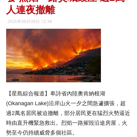
人連夜撤離
2026年08月08日 12:38
【星島綜合報道】卑詩省內陸奧肯納根湖
(Okanagan Lake)沿岸山火一夕之間急遽擴張，超
過2萬名居民被迫撤離，部分居民更在猛烈火勢逼近
時由直升機緊急救出。烈焰一路摧毀沿途房屋，火
勢至今仍持續威脅多個社區。