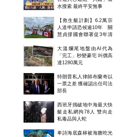
水搜索 最終平安無事
【救生艇計劃】6.2萬宗
人道申請恐候逾10年 關
慧貞撐國會聯署促3年清
積壓
大溫爛尾地盤由AI代為
「完工」秒變豪宅 叫價高
達1280萬元
特朗普私人律師布蘭奇以
一票之差 獲確認出任司法
部長
西班牙搗破地中海最大快
艇走私網拘78人 雙向走
私毒品與人蛇
卑詩海底森林被海膽吃光