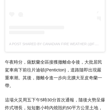
A
POST SHARED BY CANADIAN FIRE WEATHER (@FFMSEE)
午夜時分，薩默蘭全區接獲撤離命令後，大批居民
駕車南下前往片迪頓(Penticton)，道路隨即出現嚴
重車潮。其後，撤離令進一步向北擴大至皮奇蘭一
帶。
這場火災周五下午5時30分首次通報，隨後火勢呈爆
炸式增長，短短數小時內燒毀約50平方公里土地，