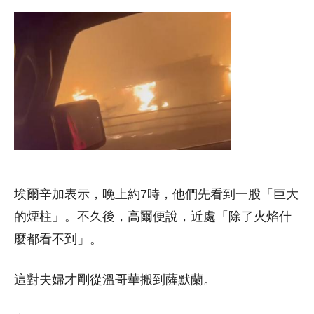
埃爾辛加表示，晚上約7時，他們先看到一股「巨大
的煙柱」。不久後，高爾便說，近處「除了火焰什
麼都看不到」。
這對夫婦才剛從溫哥華搬到薩默蘭。