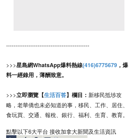
---------------------------------------------
>>>
星島網WhatsApp爆料熱線
(416)6775679
，爆
料一經錄用，薄酬致意。
>>>
新移民抵埗攻
立即瀏覽【
生活百答
】欄目：
略，老華僑也未必知道的事，移民、工作、居住、
食玩買、交通、報稅、銀行、福利、生育、教育。
點擊以下6大平台 接收加拿大新聞及生活資訊