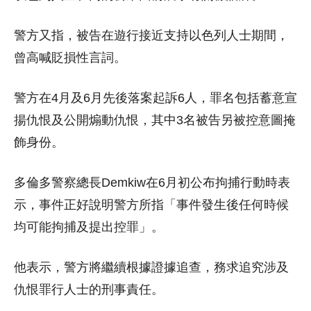
警方又指，被告在遊行接近支持以色列人士期間，
曾高喊貶損性言詞。
警方在4月及6月先後落案起訴6人，罪名包括蓄意宣
揚仇恨及公開煽動仇恨，其中3名被告另被控意圖掩
飾身份。
多倫多警察總長Demkiw在6月初公布拘捕行動時表
示，事件正好說明警方所指「事件發生後任何時候
均可能拘捕及提出控罪」。
他表示，警方將繼續根據證據追查，務求追究涉及
仇恨罪行人士的刑事責任。