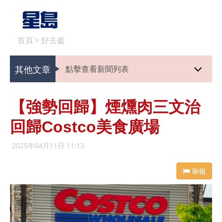
首頁
>
好去處
其他文章
點擊查看新聞列表
【強勢回歸】煙燻肉三文治
回歸Costco美食廣場
2025年04月11日 11:13
舉報