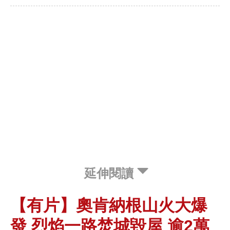
延伸閱讀
【有片】奧肯納根山火大爆
發 烈焰一路焚城毀屋 逾2萬