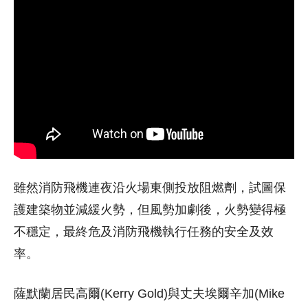
雖然消防飛機連夜沿火場東側投放阻燃劑，試圖保
護建築物並減緩火勢，但風勢加劇後，火勢變得極
不穩定，最終危及消防飛機執行任務的安全及效
率。
薩默蘭居民高爾(Kerry Gold)與丈夫埃爾辛加(Mike