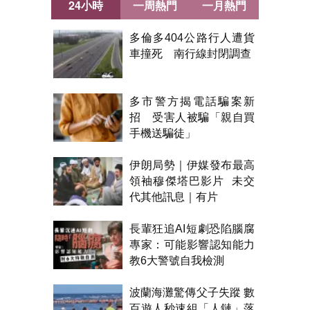
24小時
一周熱門
一月熱門
多倫多404公路行人遭貨
車撞死 南行線封閉調查
多市警方揭電話騙案新
招 受害人被騙「親自買
手機送騙徒」
伊朗局勢｜伊媒發布最高
領袖穆傑塔巴影片 未交
代其他訊息｜有片
長輩狂追AI短劇恐陷腦腐
專家：可能影響認知能力
教6大警號自我檢測
波蘭海灘驚傳父子失蹤 數
百遊人秒速組「人鏈」落