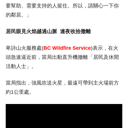
要幫助、需要支持的人挺住。所以，請關心一下你
的鄰居。」
居民眼見火焰越過山脈
連夜收拾撤離
卑詩山火服務處(
BC Wildfire Service
)表示，在火
頭急速逼近前，當局出動直升機撤離「居民及休閒
活動人士」。
當局指出，強風吹送火星，最遠可帶到主火場前方
約1公里處。