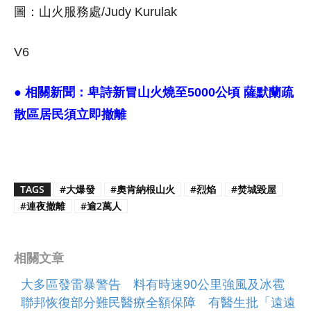
圖：山火服務處/Judy Kurulak
V6
● 相關新聞：
卑詩新冒山火燒至5000公頃 薩默蘭疏
散區居民須立即撤離
TAGS
#大爆發
#奧肯納根山火
#烈焰
#焚城毀屋
#連夜撤離
#逾2萬人
相關文章
大多區發雷暴警告 料有時速90公里強風及冰雹
聯邦恢復部分難民醫療全額保障 有醫生批「遠遠