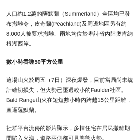
人口約1.2萬的薩默蘭（Summerland）全區均已發
布撤離令，皮奇蘭(Peachland)及周邊地區另有約
8,000人被要求撤離。兩地均位於卑詩省內陸奧肯納
根湖西岸。
數小時吞噬50平方公里
這場山火於周五（7日）深夜爆發，目前當局尚未統
計確切損失，但火勢已壓過較小的Faulder社區。
Bald Range山火在短短數小時內跨越15公里距離，
直逼薩默蘭。
社群平台流傳的影片顯示，多棟住宅在居民撤離期
間陷入火海，道路兩側都可見熊熊火勢。