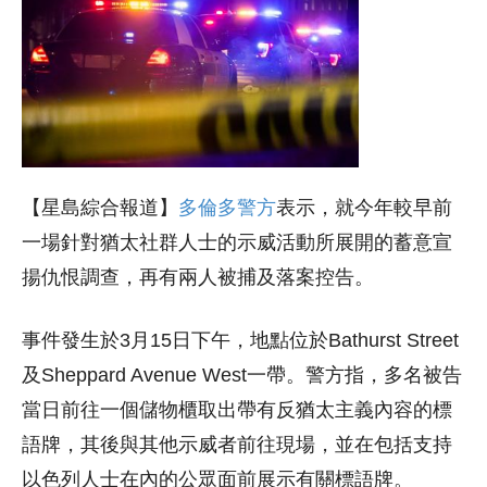
【星島綜合報道】
多倫多警方
表示，就今年較早前
一場針對猶太社群人士的示威活動所展開的蓄意宣
揚仇恨調查，再有兩人被捕及落案控告。
事件發生於3月15日下午，地點位於Bathurst Street
及Sheppard Avenue West一帶。警方指，多名被告
當日前往一個儲物櫃取出帶有反猶太主義內容的標
語牌，其後與其他示威者前往現場，並在包括支持
以色列人士在內的公眾面前展示有關標語牌。