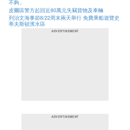
不夠」
皮爾區警方起回近80萬元失竊貨物及車輛
列治文海事節8/22周末兩天舉行 免費乘船遊覽史
蒂夫斯頓濱水區