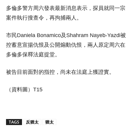
多倫多警方周六發表最新消息表示，探員就同一宗
案件執行搜查令，再拘捕兩人。
市民Daniela Bonamico及Shahram Nayeb-Yazdi被
控蓄意宣揚仇恨及公開煽動仇恨，兩人原定周六在
多倫多保釋法庭提堂。
被告目前面對的指控，尚未在法庭上獲證實。
（資料圖）T15
TAGS
反猶太
猶太