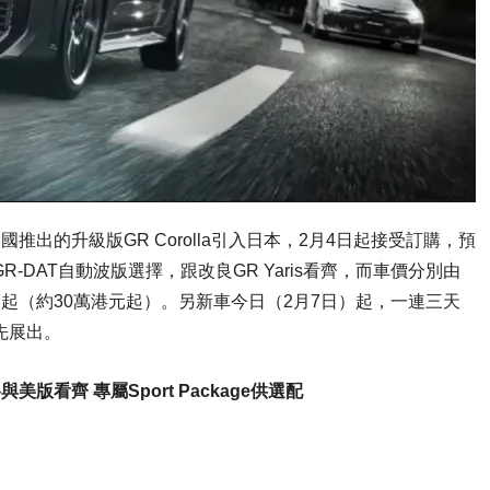
在美國推出的升級版GR Corolla引入日本，2月4日起接受訂購，預
-DAT自動波版選擇，跟改良GR Yaris看齊，而車價分別由
,000日圓起（約30萬港元起）。另新車今日（2月7日）起，一連三天
先展出。
格與美版看齊 專屬Sport Package供選配