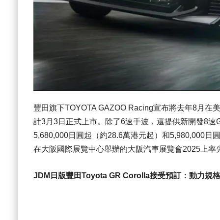
豐田旗下TOYOTA GAZOO Racing宣布將去年8月
計3月3日正式上市。除了6速手波，還提供新開發8速GR
5,680,000日圓起（約28.6萬港元起）和5,980
在大阪國際展覽中心舉辦的大阪汽車展覽會2025上率
JDM日版豐田Toyota GR Corolla接受預訂：動力規