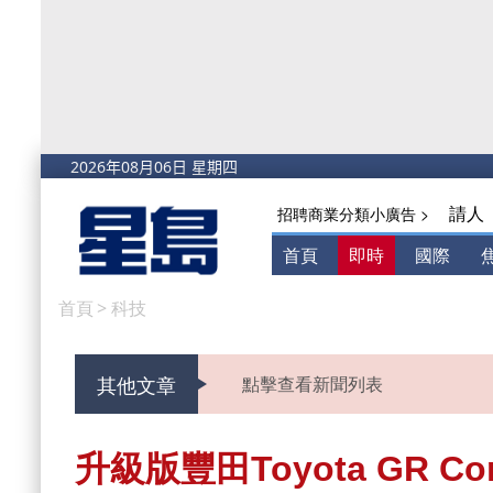
請人
招聘商業分類小廣告 >
首頁
即時
國際
首頁
>
科技
其他文章
點擊查看新聞列表
升級版豐田Toyota GR Cor