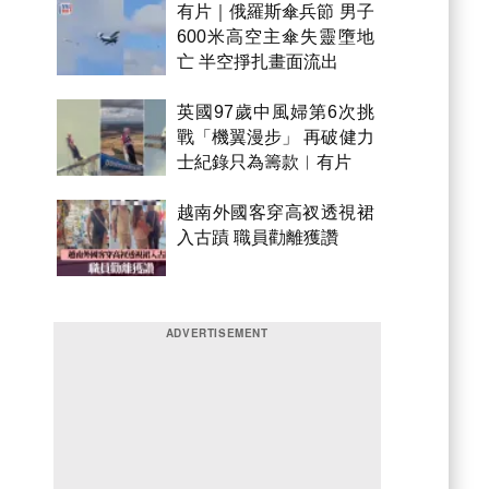
有片｜俄羅斯傘兵節 男子
600米高空主傘失靈墮地
亡 半空掙扎畫面流出
英國97歲中風婦第6次挑
戰「機翼漫步」 再破健力
士紀錄只為籌款︱有片
越南外國客穿高衩透視裙
入古蹟 職員勸離獲讚