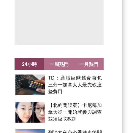
24小時
一周熱門
一月熱門
TD：通脹巨獸蠶食荷包
三分一加拿大人最先砍這
些費用
【北約間諜案】卡尼稱加
拿大從一開始就參與調查
並須汲取教訓
列治文夜市今季結束後關