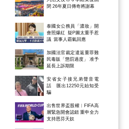
閉 26年夏日傳奇將謝幕
泰國女公務員「濃妝」開
會照爆紅 疑P圖太重手惹
議 當事人霸氣回應
加國法官裁定遣返重罪難
民毒販「懲罰過度」 准予
延長上訴期限
安省女子接兄弟聲音電
話 匯出12250元始知受
騙
出售世界盃股權︱FIFA高
層緊急開會認錯 重申全力
支持恩芬天奴