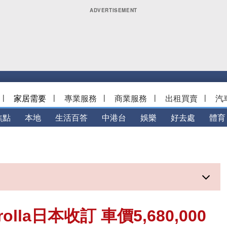
|
家居需要
|
專業服務
|
商業服務
|
出租買賣
|
汽
焦點
本地
生活百答
中港台
娛樂
好去處
體育
olla日本收訂 車價5,680,000