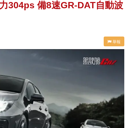
304ps 備8速GR-DAT自動波
舉報