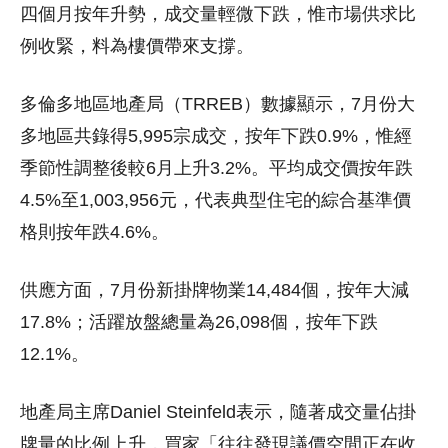
四個月按年升勢，成交量輕微下跌，惟市場供求比
例收緊，料為樓價帶來支撐。
多倫多地區地產局（TRREB）數據顯示，7月份大
多地區共錄得5,995宗成交，按年下跌0.9%，惟經
季節性調整後較6月上升3.2%。平均成交價按年跌
4.5%至1,003,956元，代表典型住宅的綜合基準價
格則按年跌4.6%。
供應方面，7月份新掛牌物業14,484個，按年大減
17.8%；活躍放盤總量為26,098個，按年下跌
12.1%。
地產局主席Daniel Steinfeld表示，隨著成交量佔掛
牌量的比例上升，買家「往往發現議價空間正在收