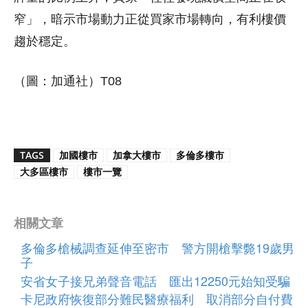
窄」，暗示市場動力正從買家市場轉向，有利樓價
趨於穩定。
（圖：加通社）T08
TAGS
加國樓市
加拿大樓市
多倫多樓市
大多區樓市
樓市一覽
相關文章
多倫多槍械調查延伸至密市 警方開槍擊斃19歲男
子
安省女子接兄弟聲音電話 匯出12250元始知受騙
卡尼政府恢復部分難民醫療福利 取消部分自付費