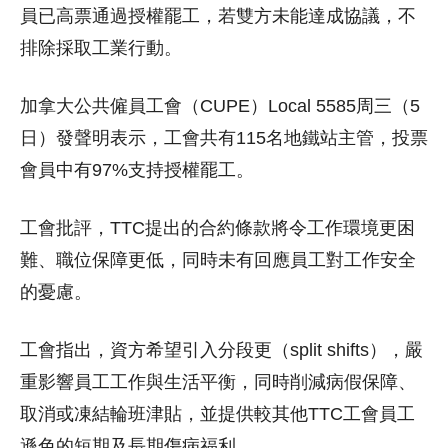
員已高票通過授權罷工，若雙方未能達成協議，不
排除採取工業行動。
加拿大公共僱員工會（CUPE）Local 5585周三（5
日）發聲明表示，工會共有115名地鐵站主管，投票
會員中有97%支持授權罷工。
工會批評，TTC提出的合約條款將令工作環境更困
難、職位保障更低，同時未有回應員工對工作安全
的憂慮。
工會指出，資方希望引入分段更（split shifts），嚴
重影響員工工作與生活平衡，同時削減病假保障、
取消或凍結輪班津貼，並提供較其他TTC工會員工
遜色的短期及長期傷病福利。