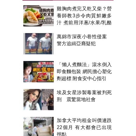
雞胸肉煮完又乾又柴？營
養師教3步令肉質鮮嫩多
汁 煮前用洋蔥/水果/乳酪
醃製都得？
萬錦市深夜小巷性侵案
警方追緝亞裔疑犯
「懶人煮麵法」滾水倒入
即食麵包裝 網民擔心塑化
劑超標 附食安中心指引
埃及女星涉製毒案被判死
刑 震驚當地社會
加拿大平均租金叫價連跌
22個月 有大都會已出現
拐點