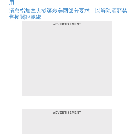
用
消息指加拿大擬讓步美國部分要求 以解除酒類禁
售換關稅鬆綁