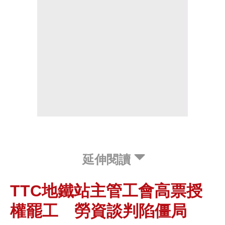
延伸閱讀
TTC地鐵站主管工會高票授
權罷工 勞資談判陷僵局