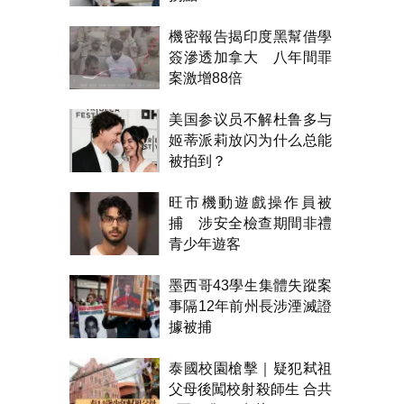
機密報告揭印度黑幫借學
簽滲透加拿大 八年間罪
案激增88倍
美国参议员不解杜鲁多与
姬蒂派莉放闪为什么总能
被拍到？
旺市機動遊戲操作員被
捕 涉安全檢查期間非禮
青少年遊客
墨西哥43學生集體失蹤案
事隔12年前州長涉湮滅證
據被捕
泰國校園槍擊｜疑犯弒祖
父母後闖校射殺師生 合共