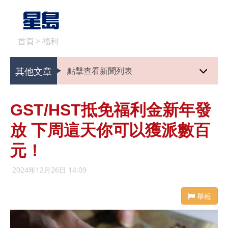
首頁
>
福利
其他文章
點擊查看新聞列表
GST/HST抵免福利金新年發
放 下周這天你可以獲派數百
元！
2024年12月26日 14:09
舉報