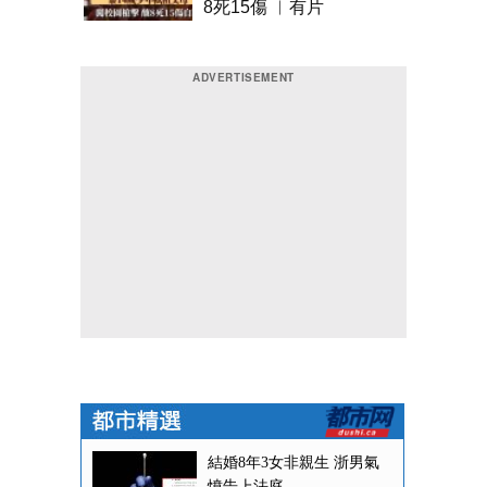
8死15傷 ︱有片