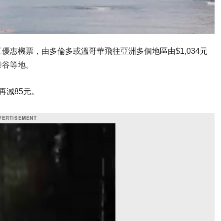
惠機票，由多倫多或溫哥華飛往亞洲多個地區由$1,034元
泰谷等地。
再減85元。