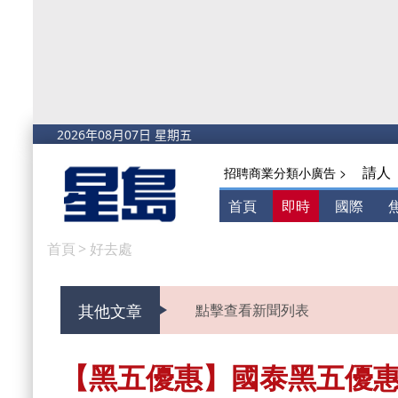
請人
招聘商業分類小廣告 >
首頁
即時
國際
首頁
>
好去處
其他文章
點擊查看新聞列表
【黑五優惠】國泰黑五優惠