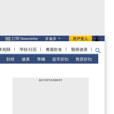
✉
訂閱 Newsletter
多倫多
用戶登入
車相關
|
學校/社區
|
餐廳飲食
|
醫療健康
|
財經
健康
專欄
超市折扣
雜貨折扣