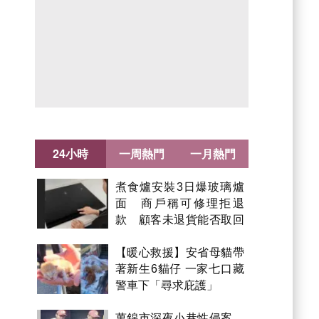
24小時
一周熱門
一月熱門
煮食爐安裝3日爆玻璃爐
面 商戶稱可修理拒退
款 顧客未退貨能否取回
金錢？
【暖心救援】安省母貓帶
著新生6貓仔 一家七口藏
警車下「尋求庇護」
萬錦市深夜小巷性侵案