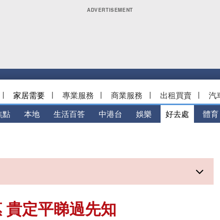
|
家居需要
|
專業服務
|
商業服務
|
出租買賣
|
汽
焦點
本地
生活百答
中港台
娛樂
好去處
體育
 貴定平睇過先知