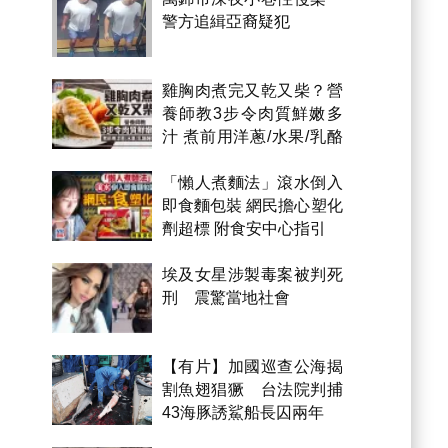
警方追緝亞裔疑犯
雞胸肉煮完又乾又柴？營
養師教3步令肉質鮮嫩多
汁 煮前用洋蔥/水果/乳酪
醃製都得？
「懶人煮麵法」滾水倒入
即食麵包裝 網民擔心塑化
劑超標 附食安中心指引
埃及女星涉製毒案被判死
刑 震驚當地社會
【有片】加國巡查公海揭
割魚翅猖獗 台法院判捕
43海豚誘鯊船長囚兩年