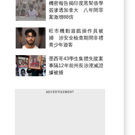
機密報告揭印度黑幫借學
簽滲透加拿大 八年間罪
案激增88倍
旺市機動遊戲操作員被
捕 涉安全檢查期間非禮
青少年遊客
墨西哥43學生集體失蹤案
事隔12年前州長涉湮滅證
據被捕