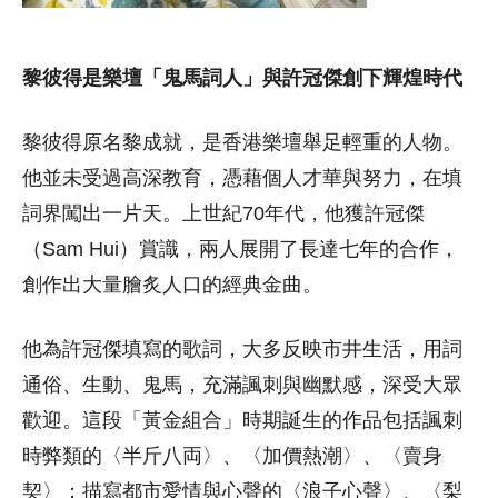
黎彼得是樂壇「鬼馬詞人」與許冠傑創下輝煌時代
黎彼得原名黎成就，是香港樂壇舉足輕重的人物。
他並未受過高深教育，憑藉個人才華與努力，在填
詞界闖出一片天。上世紀70年代，他獲許冠傑
（Sam Hui）賞識，兩人展開了長達七年的合作，
創作出大量膾炙人口的經典金曲。
他為許冠傑填寫的歌詞，大多反映市井生活，用詞
通俗、生動、鬼馬，充滿諷刺與幽默感，深受大眾
歡迎。這段「黃金組合」時期誕生的作品包括諷刺
時弊類的〈半斤八両〉、〈加價熱潮〉、〈賣身
契〉；描寫都市愛情與心聲的〈浪子心聲〉、〈梨