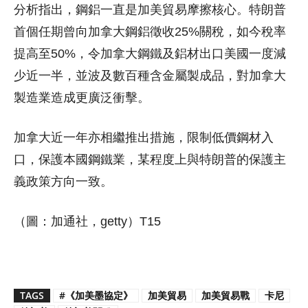
分析指出，鋼鋁一直是加美貿易摩擦核心。特朗普
首個任期曾向加拿大鋼鋁徵收25%關稅，如今稅率
提高至50%，令加拿大鋼鐵及鋁材出口美國一度減
少近一半，並波及數百種含金屬製成品，對加拿大
製造業造成更廣泛衝擊。
加拿大近一年亦相繼推出措施，限制低價鋼材入
口，保護本國鋼鐵業，某程度上與特朗普的保護主
義政策方向一致。
（圖：加通社，getty）T15
TAGS
#《加美墨協定》
加美貿易
加美貿易戰
卡尼