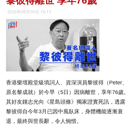
黎彼得離世 享年76歲
2026年08月05日 16:15
香港樂壇殿堂級填詞人、資深演員黎彼得（Peter、
原名黎成就）於今早（5日）因病離世，享年76歲。
其好友鍾志光向《星島頭條》獨家證實死訊，透露
黎彼得自今年3月已因中風臥床，身體機能逐漸衰
退，最終與世長辭，令人惋惜。