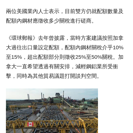
兩位美國業內人士表示，目前雙方仍就配額數量及
配額內鋼材應徵收多少關稅進行磋商。
《環球郵報》去年曾披露，當時方案建議按照加拿
大過往出口量設定配額，配額內鋼材關稅介乎10%
至15%，超出配額部分則徵收25%至50%關稅。加
拿大一直希望透過有關安排，減輕鋼鋁業所受衝
擊，同時為其他貿易議題打開談判空間。