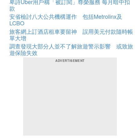
卑詩Uber用戶稱「被訂閱」尊榮服務 每月暗中扣
款
安省檢討八大公共機構運作 包括Metrolinx及
LCBO
旅客網上訂酒店租車要留神 誤用美元付款隨時帳
單大增
調查發現大部分人並不了解旅遊警示影響 或致旅
遊保險失效