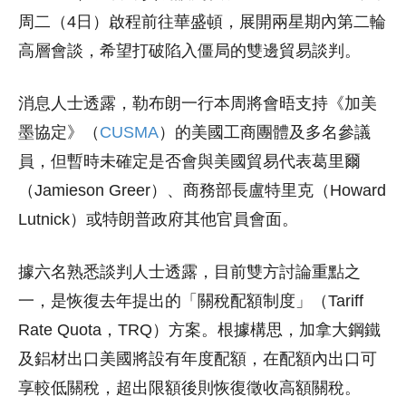
周二（4日）啟程前往華盛頓，展開兩星期內第二輪
高層會談，希望打破陷入僵局的雙邊貿易談判。
消息人士透露，勒布朗一行本周將會晤支持《加美
墨協定》（
CUSMA
）的美國工商團體及多名參議
員，但暫時未確定是否會與美國貿易代表葛里爾
（Jamieson Greer）、商務部長盧特里克（Howard
Lutnick）或特朗普政府其他官員會面。
據六名熟悉談判人士透露，目前雙方討論重點之
一，是恢復去年提出的「關稅配額制度」（Tariff
Rate Quota，TRQ）方案。根據構思，加拿大鋼鐵
及鋁材出口美國將設有年度配額，在配額內出口可
享較低關稅，超出限額後則恢復徵收高額關稅。