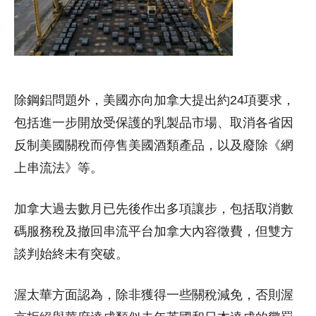
除鋼鋁問題外，美國亦向加拿大提出約24項要求，
包括進一步開放受保護的乳製品市場、取消各省因
反制美國關稅而停售美國酒類產品，以及廢除《網
上串流法》等。
加拿大過去數月已先後作出多項讓步，包括取消數
碼服務稅及撤回串流平台加拿大內容徵費，但雙方
談判始終未有突破。
渥太華方面認為，除非獲得一些關稅減免，否則渥