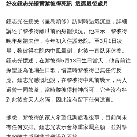
好友鍾志光證實黎彼得死訊 透露最後歲月
鍾志光在接受《星島頭條》訪問時語氣沉重，詳細
講述了黎彼得離世前的身體狀況。他表示，黎彼得
晚年身體欠佳，今年初入住護老院。至3月1日凌
晨，黎彼得在院內中風暈倒，此後一直臥床休養。
鍾志光憶述，在黎彼得5月13日生日當天，他曾前往
探望並為他唱生日歌，惜當時黎彼得已無任何反
應。鍾志光感慨地說，在黎彼得中風前幾天，兩人
還曾一同飲茶，當時黎彼得精神尚可，完全沒有料
到此後會天人永隔，因此沒有留下任何遺言。
據悉，黎彼得的家人希望低調處理後事，目前尚未
有任何安排。鍾志光表示會尊重家屬意願，並對摯
友的離去感到非常難過和不捨。