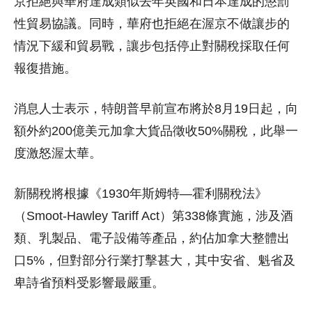
京拒絕與華府達成類似去年英國和日本達成的懲罰
性貿易協議。同時，華府也拒絕在渥京不做讓步的
情況下緩和貿易戰，讓步包括停止對關稅採取任何
報復措施。
消息人士表示，特朗普早前宣布將於8月19日起，向
額外約200億美元加拿大貨品徵收50%關稅，此舉一
度激怒渥太華。
新關稅將根據《1930年斯姆特—霍利關稅法》
（Smoot-Hawley Tariff Act）第338條實施，涉及酒
類、乳製品、電子設備等產品，約佔加拿大整體出
口5%，但對部分行業打擊甚大，其中安省、魁省及
卑詩省預料受影響最嚴重。