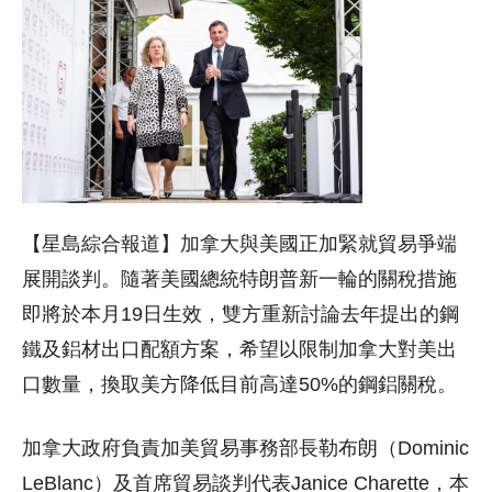
【星島綜合報道】加拿大與美國正加緊就貿易爭端
展開談判。隨著美國總統特朗普新一輪的關稅措施
即將於本月19日生效，雙方重新討論去年提出的鋼
鐵及鋁材出口配額方案，希望以限制加拿大對美出
口數量，換取美方降低目前高達50%的鋼鋁關稅。
加拿大政府負責加美貿易事務部長勒布朗（Dominic
LeBlanc）及首席貿易談判代表Janice Charette，本