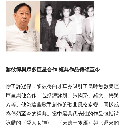
黎彼得與眾多巨星合作 經典作品傳頌至今
除了許冠傑，黎彼得的才華亦吸引了當時無數樂壇
巨星與他合作，包括譚詠麟、張國榮、羅文、梅艷
芳等。他為這些歌手創作的歌曲風格多變，同樣成
為傳頌至今的經典。當中最具代表性的作品包括譚
詠麟的〈愛人女神〉、〈天邊一隻雁〉與〈遲來的