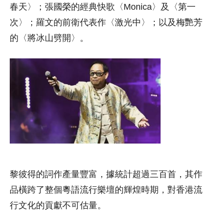
春天〉；張國榮的經典快歌〈Monica〉及〈第一
次〉；羅文的前衛代表作〈激光中〉；以及梅艷芳
的〈將冰山劈開〉。
黎彼得的詞作產量豐富，據統計超過三百首，其作
品橫跨了整個粵語流行樂壇的輝煌時期，對香港流
行文化的貢獻不可估量。