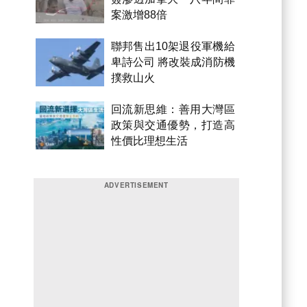
案激增88倍
聯邦售出10架退役軍機給
卑詩公司 將改裝成消防機
撲救山火
回流新思維：善用大灣區
政策與交通優勢，打造高
性價比理想生活