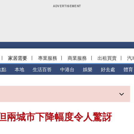
|
家居需要
|
專業服務
|
商業服務
|
出租買賣
|
汽
焦點
本地
生活百答
中港台
娛樂
好去處
體育
 但兩城市下降幅度令人驚訝