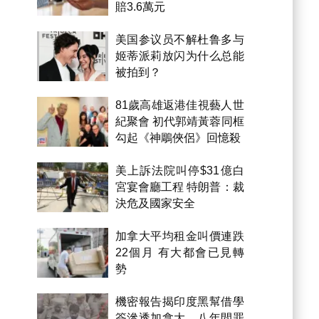
賠3.6萬元
美国参议员不解杜鲁多与
姬蒂派莉放闪为什么总能
被拍到？
81歲高雄返港佳視藝人世
紀聚會 初代郭靖黃蓉同框
勾起《神鵰俠侶》回憶殺
美上訴法院叫停$31億白
宮宴會廳工程 特朗普：裁
決危及國家安全
加拿大平均租金叫價連跌
22個月 有大都會已見轉
勢
機密報告揭印度黑幫借學
簽滲透加拿大 八年間罪