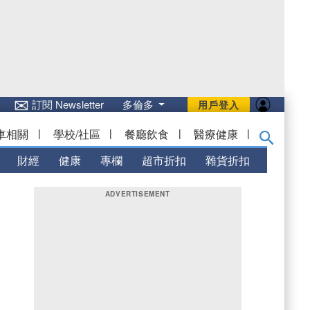
✉
訂閱 Newsletter
多倫多
用戶登入
車相關
|
學校/社區
|
餐廳飲食
|
醫療健康
|
財經
健康
專欄
超市折扣
雜貨折扣