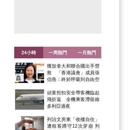
24小時
一周熱門
一月熱門
獲加拿大和聯合國出手營
救 「香港議會」成員張
信燕：終於呼吸到自由空
氣！
頑童拒扣安全帶客機臨起
飛折返 全機乘客滯留維
多利亞過夜
列治文房東「收樓自住」
遭租客蹲守12次穿崩 判