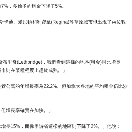
7%，多倫多的租金下降了5%。
，沙斯卡通、愛民頓和利齋拿(Regina)等草原城市也出現了兩位數
斯布里奇(Lethbridge)，我們看到這樣的地區(租金)同比增長
城市則在某種程度上趨於成熟。」
管公寓的年增長率為22.2%。但加拿大各地的平均租金仍比沙
，但增長率確實在加快。」
增長15%，而像卑詩省這樣的地區則下降了2%。」他說：