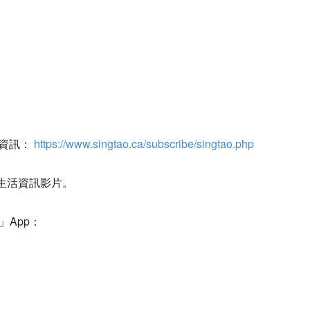
聞資訊：
https://www.singtao.ca/subscribe/singtao.php
生活資訊影片。
」App：