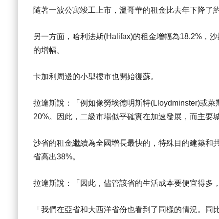
隨著一波公寓竣工上市，溫哥華的租金比去年下降了約
另一方面，哈利法斯(Halifax)的租金增幅為18.2%
的增幅。
卡加利周邊的小型樓市也開始復蘇。
拉達斯說：「例如像勞埃德明斯特(Lloydminster)或萊
20%。因此，二級市場似乎確實在加速發展，而主要
沙省的租金繼續為全國增長最快的，特殊目的建築和共
省高出38%。
拉達斯說：「因此，儘管該省的生活成本要便宜得多
「我們在亞省和大西洋省份也看到了同樣的情況。同比