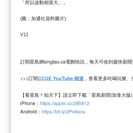
「所以波動相當大。」
(圖：加通社資料圖片)
V11
訂閱星島網singtao.ca電郵快訊，每天可收到最快新
>>>訂閱
CCUE YouTube 頻道
，查看更多吃喝玩樂、
【看星島＊知天下】請立即下載「星島新聞(加拿大版)
iPhone：
https://apple.co/2IBi812
Android：
https://bit.ly/2Pe8anu