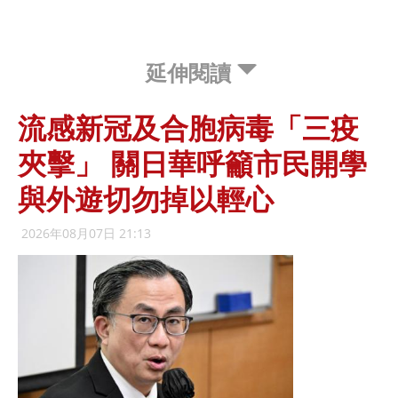
延伸閱讀
流感新冠及合胞病毒「三疫
夾擊」 關日華呼籲市民開學
與外遊切勿掉以輕心
2026年08月07日 21:13