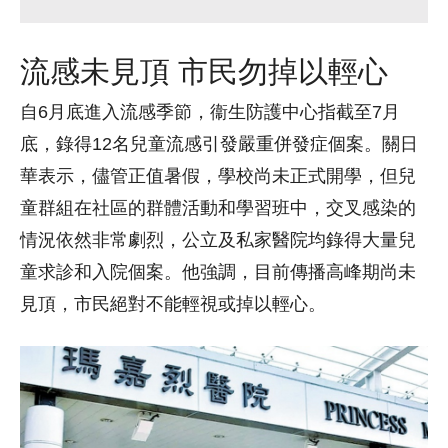
流感未見頂 市民勿掉以輕心
自6月底進入流感季節，衞生防護中心指截至7月
底，錄得12名兒童流感引發嚴重併發症個案。關日
華表示，儘管正值暑假，學校尚未正式開學，但兒
童群組在社區的群體活動和學習班中，交叉感染的
情況依然非常劇烈，公立及私家醫院均錄得大量兒
童求診和入院個案。他強調，目前傳播高峰期尚未
見頂，市民絕對不能輕視或掉以輕心。