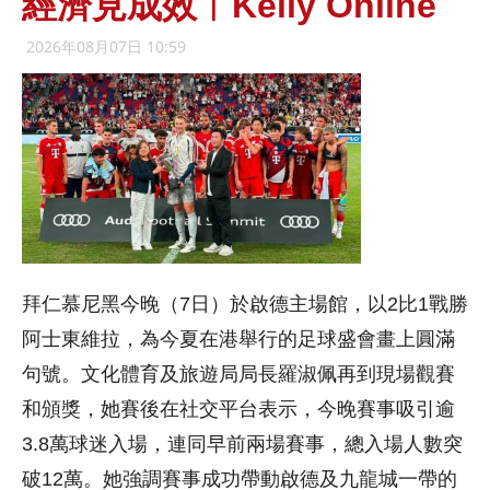
經濟見成效︱Kelly Online
2026年08月07日 10:59
拜仁慕尼黑今晚（7日）於啟德主場館，以2比1戰勝
阿士東維拉，為今夏在港舉行的足球盛會畫上圓滿
句號。文化體育及旅遊局局長羅淑佩再到現場觀賽
和頒獎，她賽後在社交平台表示，今晚賽事吸引逾
3.8萬球迷入場，連同早前兩場賽事，總入場人數突
破12萬。她強調賽事成功帶動啟德及九龍城一帶的