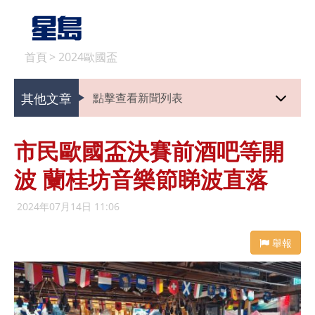
首頁
>
2024歐國盃
其他文章
點擊查看新聞列表
市民歐國盃決賽前酒吧等開
波 蘭桂坊音樂節睇波直落
2024年07月14日 11:06
舉報