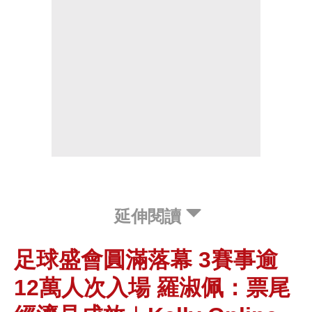
延伸閱讀
足球盛會圓滿落幕 3賽事逾
12萬人次入場 羅淑佩：票尾