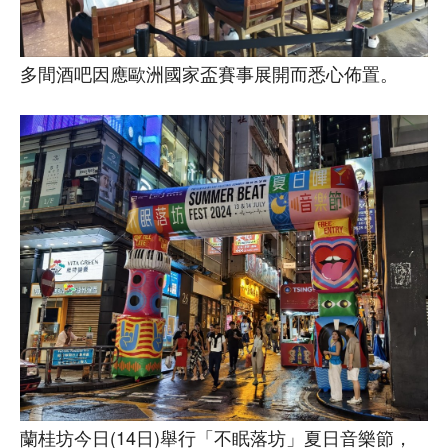
多間酒吧因應歐洲國家盃賽事展開而悉心佈置。
蘭桂坊今日(14日)舉行「不眠落坊」夏日音樂節，