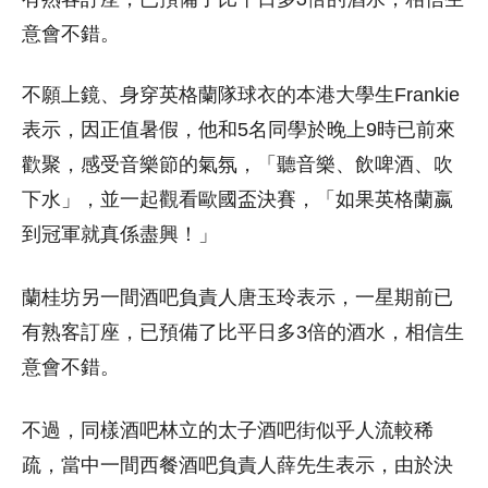
意會不錯。
不願上鏡、身穿英格蘭隊球衣的本港大學生Frankie
表示，因正值暑假，他和5名同學於晚上9時已前來
歡聚，感受音樂節的氣氛，「聽音樂、飲啤酒、吹
下水」，並一起觀看歐國盃決賽，「如果英格蘭嬴
到冠軍就真係盡興！」
蘭桂坊另一間酒吧負責人唐玉玲表示，一星期前已
有熟客訂座，已預備了比平日多3倍的酒水，相信生
意會不錯。
不過，同樣酒吧林立的太子酒吧街似乎人流較稀
疏，當中一間西餐酒吧負責人薛先生表示，由於決