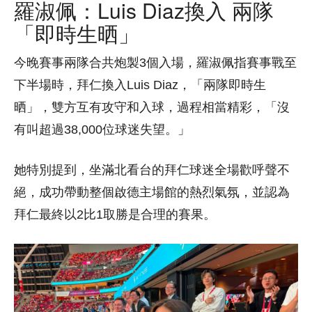
羅淑佩：Luis Diaz換入 兩隊
「即時生晒」
今晚賽事兩隊合共炮製3個入場，羅淑佩指賽事戰至
下半場時，拜仁換入Luis Diaz，「兩隊即時生
晒」，雙方互有攻守和入球，過程相當精彩，「沒
有叫超過38,000位球迷失望。」
她特別提到，坐滿北看台的拜仁球迷全場歡呼聲不
絕，成功帶動整個啟德主場館的熱烈氣氛，並認為
拜仁最終以2比1取勝是合理的賽果。