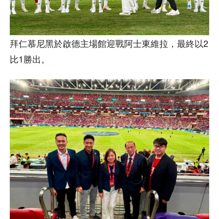
拜仁慕尼黑於啟德主場館迎戰阿士東維拉，最終以2
比1勝出。