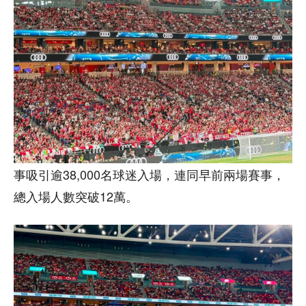
事吸引逾38,000名球迷入場，連同早前兩場賽事，
總入場人數突破12萬。