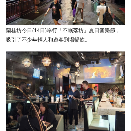
蘭桂坊今日(14日)舉行「不眠落坊」夏日音樂節，
吸引了不少年輕人和遊客到場暢飲。