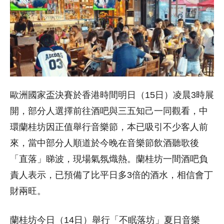
歐洲國家盃決賽於香港時間明日（15日）凌晨3時展
開，部分人選擇前往酒吧與三五知己一同觀看，中
環蘭桂坊因正值舉行音樂節，本已吸引不少客人前
來，當中部分人順道於今晚在音樂節飲酒聽歌後
「直落」睇波，現場氣氛熾熱。蘭桂坊一間酒吧負
責人表示，已預備了比平日多3倍的酒水，相信會丁
財兩旺。
蘭桂坊今日（14日）舉行「不眠落坊」夏日音樂