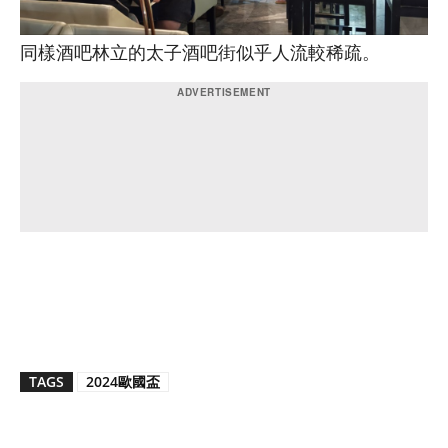
同樣酒吧林立的太子酒吧街似乎人流較稀疏。
TAGS
2024歐國盃