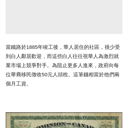
當鐵路於1885年竣工後，華人居住的社區，很少受
到白人鄰居歡迎，而這些白人往往視華人為激烈就
業市場上競爭對手。為阻止更多人進來，政府向每
位華裔移民徵收50元人頭稅。這筆錢相當於他們兩
個月工資。