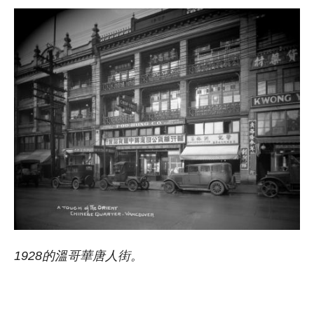
1928的溫哥華唐人街。