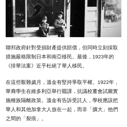
聯邦政府針對受損財產提供賠償，但同時立刻採取
措施嚴格限制日本和南亞移民。最後，1923年的
《排華法案》近乎杜絕了華人移民。
在這些艱難歲月，溫金有堅持爭取平權。1922年，
華裔學生在維多利亞舉行罷課，抗議校董會試圖實
施種族隔離政策。溫金有告訴受託人，學校應該把
華人和其他加拿大人放在一起，而非「擴大」他們
之間的「裂痕」。