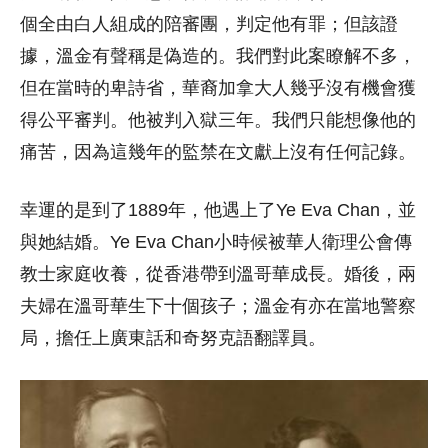
個全由白人組成的陪審團，判定他有罪；但該證
據，溫金有聲稱是偽造的。我們對此案瞭解不多，
但在當時的卑詩省，華裔加拿大人幾乎沒有機會獲
得公平審判。他被判入獄三年。我們只能想像他的
痛苦，因為這幾年的監禁在文獻上沒有任何記錄。
幸運的是到了1889年，他遇上了Ye Eva Chan，並
與她結婚。Ye Eva Chan小時候被華人衛理公會傳
教士家庭收養，從香港帶到溫哥華成長。婚後，兩
夫婦在溫哥華生下十個孩子；溫金有亦在當地警察
局，擔任上廣東話和奇努克語翻譯員。