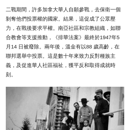
二戰期間，許多加拿大華人自願參戰，去保衛一個
剝奪他們投票權的國家。結果，這促成了公眾壓
力，在戰後要求平權。南亞社區和宗教組織，如聯
合教會等支援推動，《排華法案》最終於1947年5
月14 日被廢除。兩年後，溫金有以88 歲高齡，在
聯邦選舉中投票。這是數十年來致力反對種族主
義，及促進華人社區福祉，獲平反和取得成就時
刻。