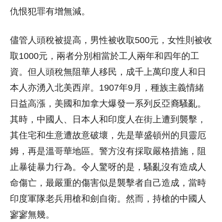
仇恨犯罪有增無減。
儘管人頭稅被提高，男性被收取500元，女性則被收
取1000元，兩者分別相當於工人兩年和四年的工
資。但人頭稅無阻華人移民，成千上萬印度人和日
本人亦湧入北美西岸。1907年9月，種族主義情緒
日益高漲，美國和加拿大爆發一系列反亞裔騷亂。
其時，中國人、日本人和印度人在街上遭到襲擊，
其住宅和生意遭故意破壞，先是華盛頓州的貝靈厄
姆，再是溫哥華地區。警方沒有採取嚴格措施，阻
止暴徒暴力行為。令人驚呀的是，騷亂沒有造成人
命傷亡，最嚴重的傷害似是襲擊者自己造成，當時
印度軍隊老兵用槍和劍自衛。然而，持槍的中國人
寥寥無幾。