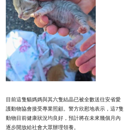
目前這隻貓媽媽與其六隻結晶已被全數送往安省愛
護動物協會接受專業照顧。警方欣慰地表示，這7隻
動物目前健康狀況均良好，預計將在未來幾個月內
逐步開放給社會大眾辦理領養。