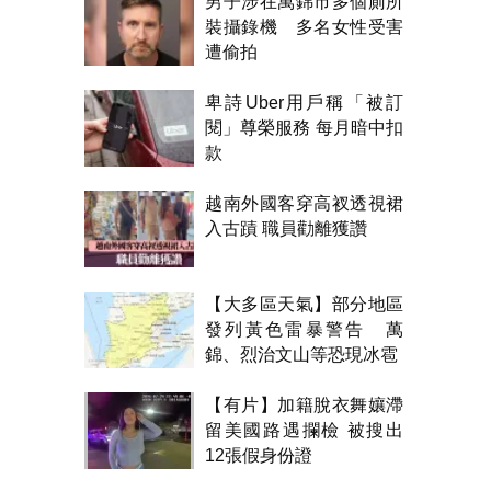
男子涉在萬錦市多個廁所
裝攝錄機 多名女性受害
遭偷拍
卑詩Uber用戶稱「被訂
閱」尊榮服務 每月暗中扣
款
越南外國客穿高衩透視裙
入古蹟 職員勸離獲讚
【大多區天氣】部分地區
發列黃色雷暴警告 萬
錦、烈治文山等恐現冰雹
【有片】加籍脫衣舞孃滯
留美國路遇攔檢 被搜出
12張假身份證