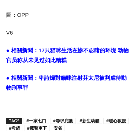
圖：OPP
V6
● 相關新聞：
17只猫咪生活在惨不忍睹的环境 动物
官员称从未见过如此糟糕
● 相關新聞：
卑詩婦對貓咪注射芬太尼被判虐待動
物刑事罪
TAGS
#一家七口
#尋求庇護
#新生幼貓
#暖心救援
#母貓
#藏警車下
安省