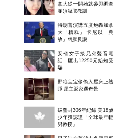
拿大從一開始就參與調查
並須汲取教訓
特朗普演講五度炮轟加拿
大「糟糕」 卡尼以「典
故」幽默反譏
安省女子接兄弟聲音電
話 匯出12250元始知受
騙
野狼宝宝偷偷入屋床上熟
睡 屋主返家遇奇景
破塵封306年紀錄 美18歲
少年獲認證「全球最年輕
男教授」