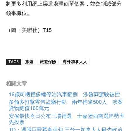
將更多利用網上渠道處理簡單個案，並會削減部分
領事職位。
（圖：美聯社）T15
TAGS
旅遊
旅遊保險
海外加拿大人
相關文章
19歲司機撞多輛停泊汽車翻側 涉魯莽駕駛被控
多倫多打擊零售盜竊行動 兩年拘逾500人 涉案
貨物總值160萬元
安省最快今日公布三場補選 士嘉堡西南選區勢率
先投票
TD：通脹巨獸蠶食荷包 三分一加拿大人最先砍這