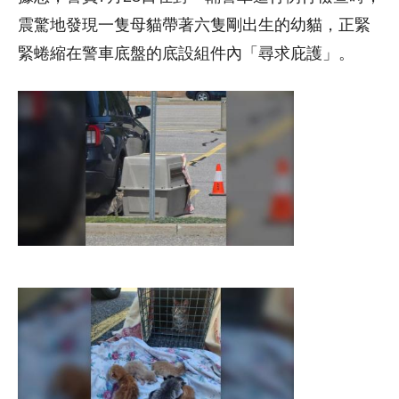
震驚地發現一隻母貓帶著六隻剛出生的幼貓，正緊
緊蜷縮在警車底盤的底設組件內「尋求庇護」。