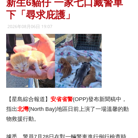
新生6貓仔 一家七口藏警車
下「尋求庇護」
2026年08月06日 19:07
【星島綜合報道】
安省省警
(OPP)發布新聞稿中，
指出
北灣
(North Bay)地區日前上演了一場溫馨的動
物救援行動。
據悉，警員7月28日在對一輛警車進行例行檢查時，