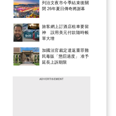
列治文夜市今季結束後關
閉 26年夏日傳奇將謝幕
旅客網上訂酒店租車要留
神 誤用美元付款隨時帳
單大增
加國法官裁定遣返重罪難
民毒販「懲罰過度」 准予
延長上訴期限