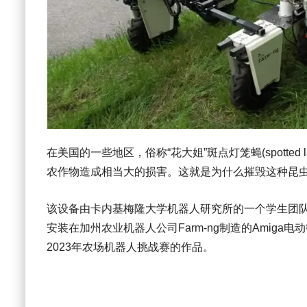
在美国的一些地区，俗称“花大姐”斑点灯笼蝇
(spotted l
农作物造成相当大的损害。这就是为什么摧毁这种昆
该设备由卡内基梅隆大学机器人研究所的一个学生团
安装在加州农业机器人公司
Farm-ng
制造的
Amiga
电动
2023
年农场机器人挑战赛的作品。