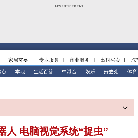
|
家居需要
|
专业服务
|
商业服务
|
出租买卖
|
汽
焦点
本地
生活百答
中港台
娱乐
好去处
体育
器人 电脑视觉系统“捉虫”