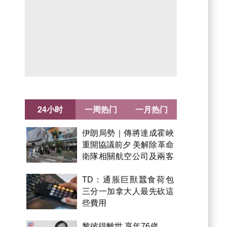
24小时
一周热门
一月热门
伊朗局勢｜傳將達成霍峽
重開協議前夕 美解除革命
衛隊相關航空公司及兩客
機制裁
TD：通脹巨獸蠶食荷包
三分一加拿大人最先砍這
些費用
黎彼得離世 享年76歲