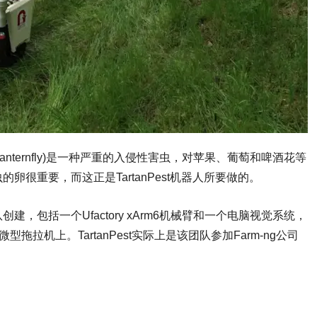
anternfly)
是一种严重的入侵性害虫，对苹果、葡萄和啤酒花等
虫的卵很重要，而这正是
TartanPest
机器人所要做的。
队创建，包括一个
Ufactory xArm6
机械臂和一个电脑视觉系统，
微型拖拉机上。
TartanPest
实际上是该团队参加
Farm-ng
公司