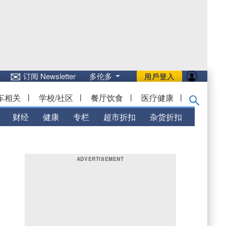
✉
订阅 Newsletter
多伦多
用戶登入
车相关
|
学校/社区
|
餐厅饮食
|
医疗健康
|
财经
健康
专栏
超市折扣
杂货折扣