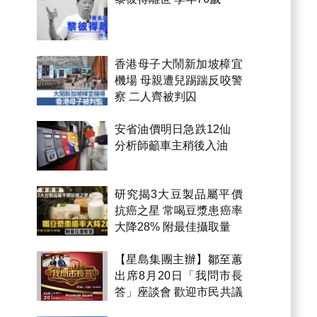
香港母子大鬧新加坡樟宜
機場 母親遭兒踢踹反咬警
察 二人齊被判囚
安省油價明日急跌12仙
分析師籲車主稍後入油
研究揭3大豆製品屬平價
抗癌之星 常喝豆漿患癌率
大降28% 附最佳攝取量
【星島集團主辦】鄒至蕙
出席8月20日「我問市長
答」座談會 歡迎市民共議
市政