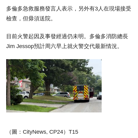
多倫多急救服務發言人表示，另外有3人在現場接受
檢查，但毋須送院。
目前火警起因及事發經過仍未明。多倫多消防總長
Jim Jessop預計周六早上就火警交代最新情況。
（圖：CityNews, CP24）T15