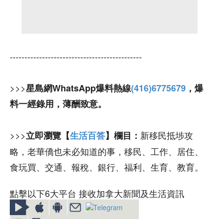
---------------------------------------------
>>>
星島網WhatsApp爆料熱線
(416)6775679
，爆
料一經錄用，薄酬致意。
>>>
新移民抵埗攻
立即瀏覽【
生活百答
】欄目：
略，老華僑也未必知道的事，移民、工作、居住、
食玩買、交通、報稅、銀行、福利、生育、教育。
點擊以下6大平台 接收加拿大新聞及生活資訊