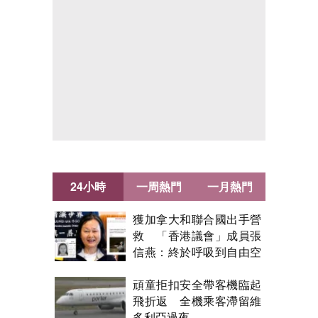
24小時
一周熱門
一月熱門
獲加拿大和聯合國出手營
救 「香港議會」成員張
信燕：終於呼吸到自由空
氣！
頑童拒扣安全帶客機臨起
飛折返 全機乘客滯留維
多利亞過夜