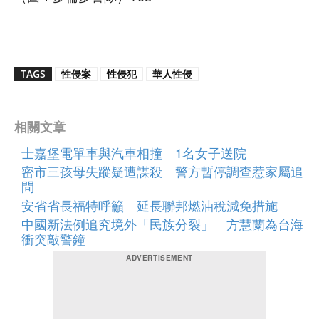
TAGS
性侵案
性侵犯
華人性侵
相關文章
士嘉堡電單車與汽車相撞 1名女子送院
密市三孩母失蹤疑遭謀殺 警方暫停調查惹家屬追
問
安省省長福特呼籲 延長聯邦燃油稅減免措施
中國新法例追究境外「民族分裂」 方慧蘭為台海
衝突敲警鐘