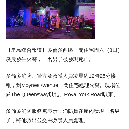
【星島綜合報道】多倫多西區一間住宅周六（8日）
凌晨發生火警，一名男子被發現死亡。
多倫多消防、警方及救護人員凌晨約12時25分接
報，到Moynes Avenue一間住宅處理火警。現場位
於The Queensway以北、Royal York Road以東。
多倫多消防服務處表示，消防員在屋內發現一名男
子，將他救出並交由救護人員處理。