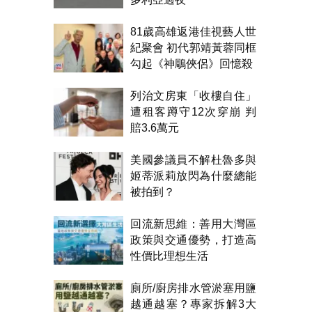
81歲高雄返港佳視藝人世
紀聚會 初代郭靖黃蓉同框
勾起《神鵰俠侶》回憶殺
列治文房東「收樓自住」
遭租客蹲守12次穿崩 判
賠3.6萬元
美國參議員不解杜魯多與
姬蒂派莉放閃為什麼總能
被拍到？
回流新思維：善用大灣區
政策與交通優勢，打造高
性價比理想生活
廁所/廚房排水管淤塞用鹽
越通越塞？專家拆解3大