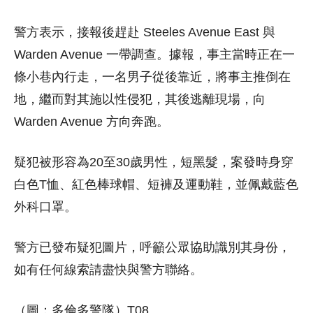
警方表示，接報後趕赴 Steeles Avenue East 與
Warden Avenue 一帶調查。據報，事主當時正在一
條小巷內行走，一名男子從後靠近，將事主推倒在
地，繼而對其施以性侵犯，其後逃離現場，向
Warden Avenue 方向奔跑。
疑犯被形容為20至30歲男性，短黑髮，案發時身穿
白色T恤、紅色棒球帽、短褲及運動鞋，並佩戴藍色
外科口罩。
警方已發布疑犯圖片，呼籲公眾協助識別其身份，
如有任何線索請盡快與警方聯絡。
（圖：多倫多警隊）T08