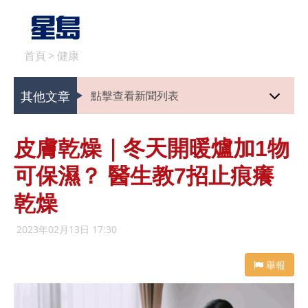
首頁
>
健康
其他文章
點擊查看新聞列表
皮膚乾燥｜冬天開暖爐加1物
可保濕？ 醫生教7招止痕癢
乾燥
2023年02月13日 17:30
舉報