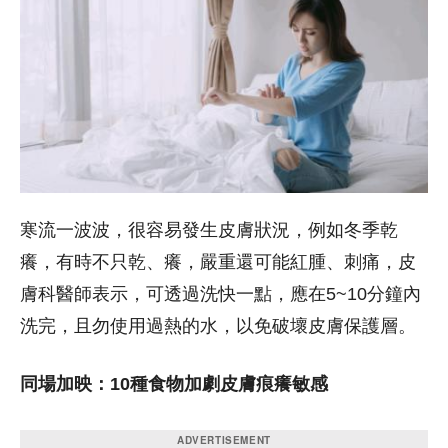
寒流一波波，很容易發生皮膚狀況，例如冬季乾
癢，有時不只乾、癢，嚴重還可能紅腫、刺痛，皮
膚科醫師表示，可透過洗快一點，應在5~10分鐘內
洗完，且勿使用過熱的水，以免破壞皮膚保護層。
同場加映：10種食物加劇皮膚痕癢敏感