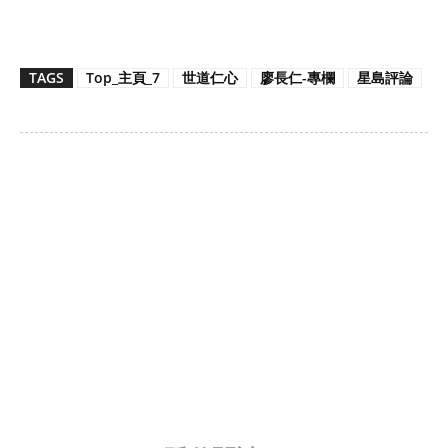
TAGS
Top_主頁_7
世道仁心
廖長仁-專欄
星島評論