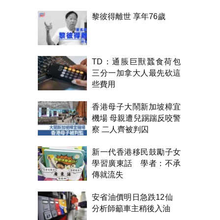
機制裁
黎彼得離世 享年76歲
TD：通脹巨獸蠶食荷包
三分一加拿大人最先砍這
些費用
香港母子大鬧新加坡樟宜
機場 母親遭兒踢踹反咬警
察 二人齊被判囚
新一代香港移民鼓勵子女
學習廣東話 學者：不承
傳就流失
安省油價明日急跌12仙
分析師籲車主稍後入油