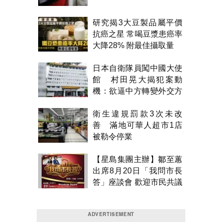
研究揭3大豆製品屬平價
抗癌之星 常喝豆漿患癌率
大降28% 附最佳攝取量
日本自衛隊員闖中國大使
館 村田晃大揭犯案動
機：欲逼中方轉變外交方
針
衛生違規罰款3次未改
善 滿地可華人超市1店
被勒令停業
【星島集團主辦】鄒至蕙
出席8月20日「我問市長
答」座談會 歡迎市民共議
市政