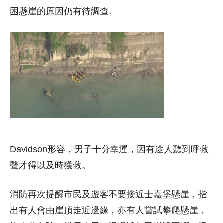
困懸崖的原因仍有待調查。
Davidson形容，男子十分幸運，因有途人聽到呼救
聲才得以及時獲救。
消防再次提醒市民及遊客不要接近士嘉堡懸崖，指
出有人會由崖頂走近邊緣，亦有人嘗試攀爬懸崖，