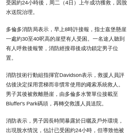
受困約24小時後，周二（4日）上午成功獲救，因脫
水送院治理。
多倫多消防局表示，早上8時許接報，指士嘉堡懸崖
一處約30至40呎高的崖壁有人受困。一名途人聽到
有人呼救後報警，消防經搜尋後成功鎖定男子位
置。
消防技術行動組指揮官Davidson表示，救援人員評
估後決定採用雲梯而非慣常使用的繩索系統救人。
男子其後被救離懸崖，由多倫多水警單位接載至
Bluffer's Park碼頭，再轉交救護人員送院。
消防表示，男子因長時間暴露於日曬及戶外環境，
出現脫水情況，估計已受困約24小時，但導致他被