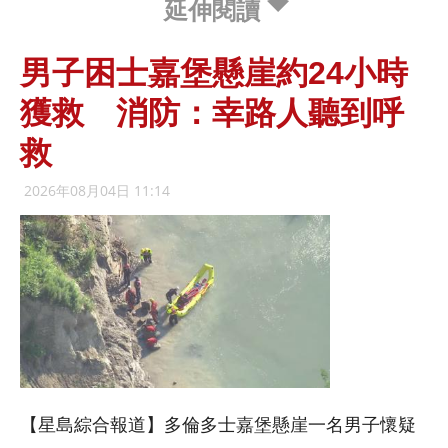
延伸閱讀
男子困士嘉堡懸崖約24小時
獲救 消防：幸路人聽到呼
救
2026年08月04日 11:14
【星島綜合報道】多倫多士嘉堡懸崖一名男子懷疑