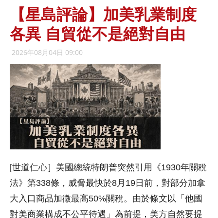
【星島評論】加美乳業制度
各異 自貿從不是絕對自由
2026年08月04日 09:00
[世道仁心］美國總統特朗普突然引用《1930年關稅
法》第338條，威脅最快於8月19日前，對部分加拿
大入口商品加徵最高50%關稅。由於條文以「他國
對美商業構成不公平待遇」為前提，美方自然要提