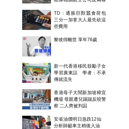
機制裁
TD：通脹巨獸蠶食荷包
三分一加拿大人最先砍這
些費用
黎彼得離世 享年76歲
新一代香港移民鼓勵子女
學習廣東話 學者：不承
傳就流失
香港母子大鬧新加坡樟宜
機場 母親遭兒踢踹反咬警
察 二人齊被判囚
安省油價明日急跌12仙
分析師籲車主稍後入油