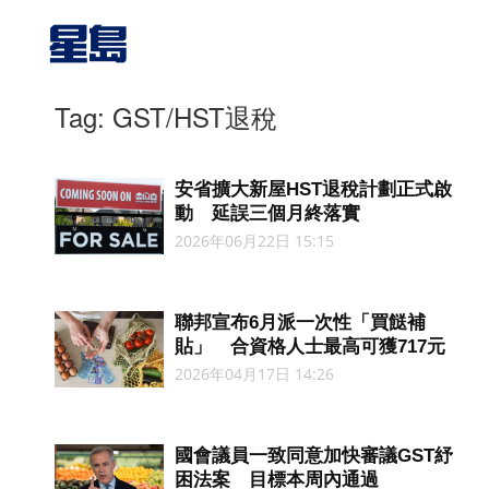
Tag: GST/HST退稅
安省擴大新屋HST退稅計劃正式啟
動 延誤三個月終落實
2026年06月22日 15:15
聯邦宣布6月派一次性「買餸補
貼」 合資格人士最高可獲717元
2026年04月17日 14:26
國會議員一致同意加快審議GST紓
困法案 目標本周內通過