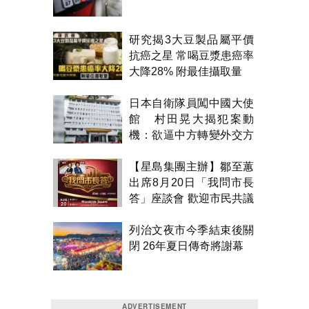
研究揭3大豆製品屬平價
抗癌之星 常喝豆漿患癌率
大降28% 附最佳攝取量
日本自衛隊員闖中國大使
館 村田晃大揭犯案動
機：欲逼中方轉變外交方
針
【星島集團主辦】鄒至蕙
出席8月20日「我問市長
答」座談會 歡迎市民共議
市政
列治文夜市今季結束後關
閉 26年夏日傳奇將謝幕