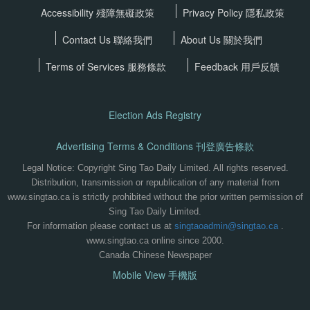
Accessibility 殘障無礙政策
Privacy Policy
隱私政策
Contact Us 聯絡我們
About Us 關於我們
Terms of Services
服務條款
Feedback 用戶反饋
Election Ads Registry
Advertising Terms & Conditions 刊登廣告條款
Legal Notice: Copyright Sing Tao Daily Limited. All rights reserved.
Distribution, transmission or republication of any material from
www.singtao.ca is strictly prohibited without the prior written permission of
Sing Tao Daily Limited.
For information please contact us at
singtaoadmin@singtao.ca
.
www.singtao.ca online since 2000.
Canada Chinese Newspaper
Mobile View 手機版