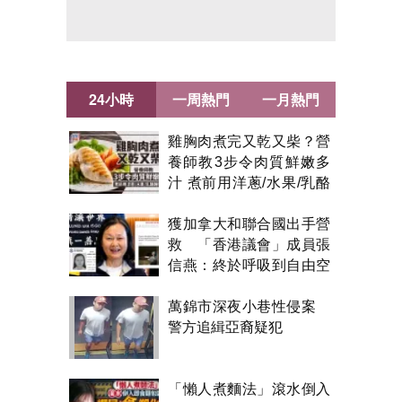
24小時
一周熱門
一月熱門
雞胸肉煮完又乾又柴？營
養師教3步令肉質鮮嫩多
汁 煮前用洋蔥/水果/乳酪
醃製都得？
獲加拿大和聯合國出手營
救 「香港議會」成員張
信燕：終於呼吸到自由空
氣！
萬錦市深夜小巷性侵案
警方追緝亞裔疑犯
「懶人煮麵法」滾水倒入