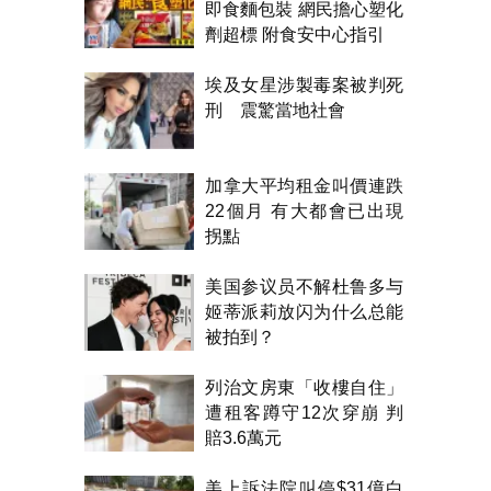
即食麵包裝 網民擔心塑化
劑超標 附食安中心指引
埃及女星涉製毒案被判死
刑 震驚當地社會
加拿大平均租金叫價連跌
22個月 有大都會已出現
拐點
美国参议员不解杜鲁多与
姬蒂派莉放闪为什么总能
被拍到？
列治文房東「收樓自住」
遭租客蹲守12次穿崩 判
賠3.6萬元
美上訴法院叫停$31億白