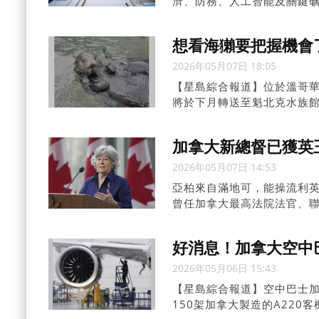
濟、防務、人工智能及關鍵
魁北克與法國之間的關係尤
想看海獺要把握機會
2026年05月07日 18:05
【星島綜合報道】位於溫哥華水族館(
將於下月轉送至魁北克水族館(A
對無法野放海獺的照護能力
加拿大新總督已獲英
2026年05月07日 14:53
亞柏來自滿地可，能操流利英
曾任加拿大最高法院法官、
好消息！加拿大空中
2026年05月06日 15:43
【星島綜合報道】空中巴士加拿大公
150架加拿大製造的A22