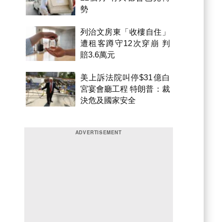
勢
列治文房東「收樓自住」
遭租客蹲守12次穿崩 判
賠3.6萬元
美上訴法院叫停$31億白
宮宴會廳工程 特朗普：裁
決危及國家安全