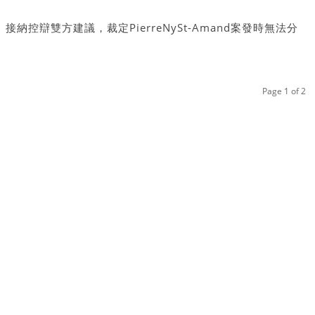
日）接納控辯雙方建議，裁定PierreNySt-Amand案發時無法分
生一致認為，被告駕駛巴士衝入日託中心，撞死一名4歲男童及
精神病發狀態。精神科醫生作供指，53歲的被告童年時在戰亂
治療的創傷後遺症，疑犯或藉撞擊日託中心來「殺死自己的過
Page 1 of 2