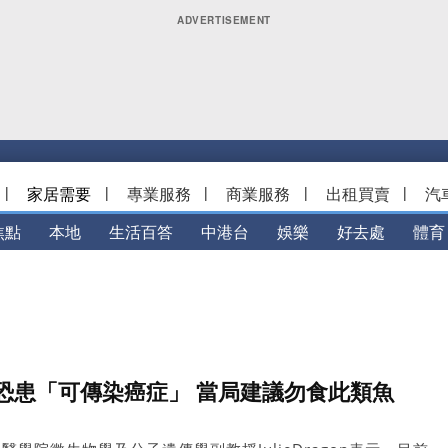
|
家居需要
|
專業服務
|
商業服務
|
出租買賣
|
汽
焦點
本地
生活百答
中港台
娛樂
好去處
體育
恐患「可傳染癌症」 當局建議勿食此類魚