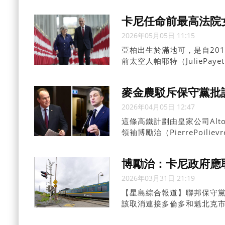
大。
卡尼任命前最高法院
2026年05月05日 11:15
亞柏出生於滿地可，是自20
前太空人帕耶特（JuliePay
總督，亦曾為外交官。
麥金農駁斥保守黨批
2026年04月05日 12:47
這條高鐵計劃由皇家公司Alt
領袖博勵治（PierrePoi
博勵治：卡尼政府應
2026年03月31日 21:19
【星島綜合報道】聯邦保守黨黨領
該取消連接多倫多和魁北克市
(Peterborough)附