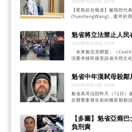
2025年10月07日 23:14
【星島綜合報道】被指控代
(YueshengWang)，
周二再訊。
魁省將立法禁止人民
2025年08月28日 12:39
「未來魁北克聯盟」（Coalit
項要求移民接受該省共同文
支持人員。
魁省中年漢弒母殺鄰
2025年05月13日 15:06
魁省高等法院昨天（12日）裁
在襲擊案發生前的幾星期都沒
帝讓我這麼做的」。法官在判
機會出現偏執妄想。由於案發
【多圖】魁省亞裔巴士
刑事責任。
負刑責