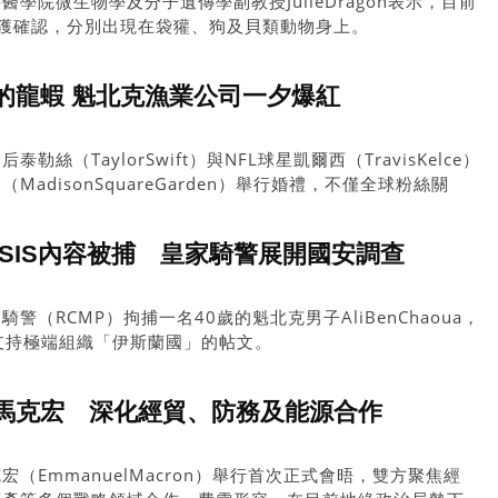
學院微生物學及分子遺傳學副教授JulieDragon表示，目前
獲確認，分別出現在袋獾、狗及貝類動物身上。
的龍蝦 魁北克漁業公司一夕爆紅
絲（TaylorSwift）與NFL球星凱爾西（TravisKelce）
adisonSquareGarden）舉行婚禮，不僅全球粉絲關
北克龍蝦也意外成為焦點，讓供應商接獲大量客戶詢問，商機大
SIS內容被捕 皇家騎警展開國安調查
（RCMP）拘捕一名40歲的魁北克男子AliBenChaoua，
則支持極端組織「伊斯蘭國」的帖文。
馬克宏 深化經貿、防務及能源合作
（EmmanuelMacron）舉行首次正式會晤，雙方聚焦經