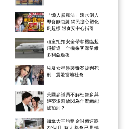
「懶人煮麵法」滾水倒入
即食麵包裝 網民擔心塑化
劑超標 附食安中心指引
頑童拒扣安全帶客機臨起
飛折返 全機乘客滯留維
多利亞過夜
埃及女星涉製毒案被判死
刑 震驚當地社會
美國參議員不解杜魯多與
姬蒂派莉放閃為什麼總能
被拍到？
加拿大平均租金叫價連跌
22個月 有大都會已見轉