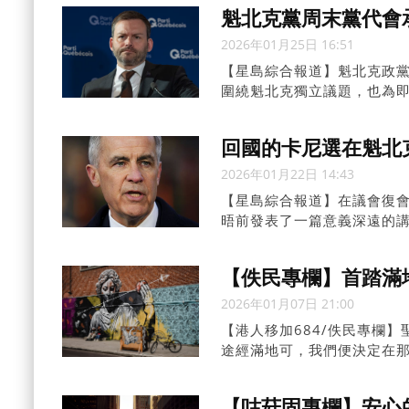
式支出計劃。」他說：「自由
魁北克黨周末黨代會
2026年01月25日 16:51
【星島綜合報道】魁北克政黨魁北
圍繞魁北克獨立議題，也為
開。
回國的卡尼選在魁北
2026年01月22日 14:43
【星島綜合報道】在議會復會前
晤前發表了一篇意義深遠的
觀。除了演講內容受人矚目
【佚民專欄】首踏滿
2026年01月07日 21:00
【港人移加684/佚民專欄
途經滿地可，我們便決定在
的城市。以前聽聞這城市，都
可是一座島嶼，才明白Island
【咕菇固專欄】安心