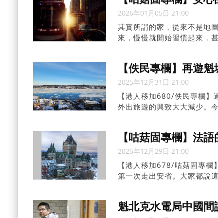
2026年01月05日 21:00
其實所謂的家，從來不是地
來，慢慢就開始習慣起來，
己回來，才明白這一刻只有
本無鄉，心安是歸處」。
【佚民專欄】再遊魁
2025年12月31日 21:00
【港人移加680/佚民專欄
外出旅遊的興致大大減少。
北克一趟，來一次聖誕長征
天都沒有降雪，只是居住的
【咕菇固專欄】法語
少積雪尚未清理，每次上下
2025年12月29日 21:00
【港人移加678/咕菇固專
第一次走出安省。大家都說
聽不懂的法文，在滿地可或
有法文，沒有附註英文，在
魁北克水電局中國間
然才會在餐廳上的餐牌看到