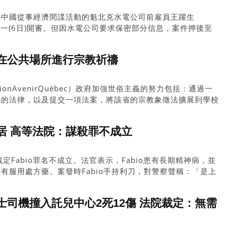
表中國從事經濟間諜活動的魁北克水電公司前雇員王躍生
案件於周一(6日)開審。但因水電公司要求保密部分信息，案件押後至
在公共場所進行宗教祈禱
ionAvenirQuébec）政府加強世俗主義的努力包括：通過一
化的法律，以及提交一項法案，將該省的宗教象徵法擴展到學校
居 高等法院：謀殺罪不成立
定Fabio罪名不成立。法官表示，Fabio患有長期精神病，並
有服用處方藥。案發時Fabio手持利刀，對警察聲稱：「是上
決書上表示，Fabio患有精神分裂，症狀包括易怒、多疑及有
時Fabio「無法理性地判斷襲擊行為不道德」，不能判處承擔
司機撞入託兒中心2死12傷 法院裁定：無需