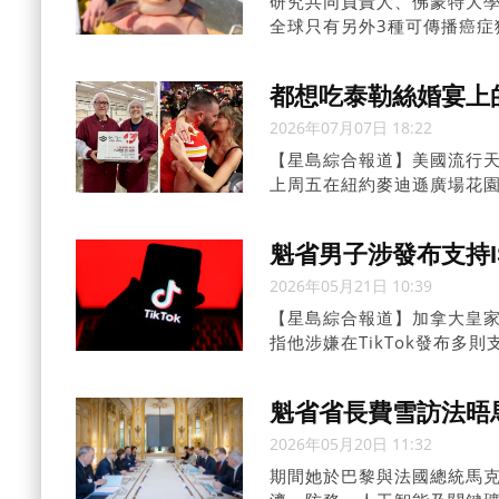
研究共同負責人、佛蒙特大學醫
全球只有另外3種可傳播癌症
都想吃泰勒絲婚宴上
2026年07月07日 18:22
【星島綜合報道】美國流行天后泰勒
上周五在紐約麥迪遜廣場花園（M
注，婚宴上使用的加拿大魁
增。
魁省男子涉發布支持I
2026年05月21日 10:39
【星島綜合報道】加拿大皇家騎警
指他涉嫌在TikTok發布多
魁省省長費雪訪法晤
2026年05月20日 11:32
期間她於巴黎與法國總統馬克宏