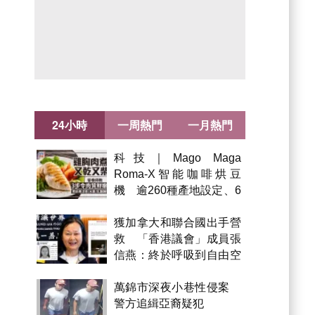
24小時
一周熱門
一月熱門
科技｜Mago Maga
Roma-X智能咖啡烘豆
機 逾260種產地設定、6
級烘焙 300克一次完成
獲加拿大和聯合國出手營
救 「香港議會」成員張
信燕：終於呼吸到自由空
氣！
萬錦市深夜小巷性侵案
警方追緝亞裔疑犯