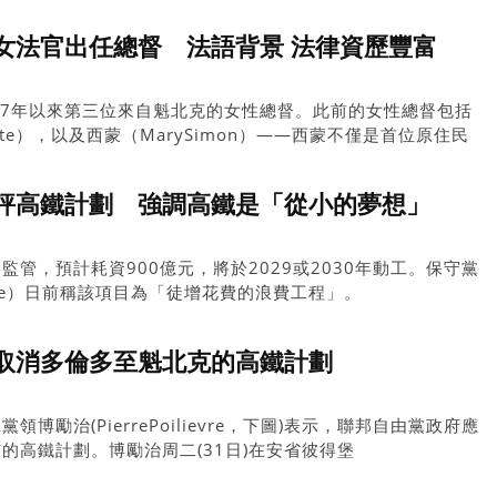
女法官出任總督 法語背景 法律資歷豐富
17年以來第三位來自魁北克的女性總督。此前的女性總督包括
ette），以及西蒙（MarySimon）——西蒙不僅是首位原住民
評高鐵計劃 強調高鐵是「從小的夢想」
o監管，預計耗資900億元，將於2029或2030年動工。保守黨
lievre）日前稱該項目為「徒增花費的浪費工程」。
取消多倫多至魁北克的高鐵計劃
博勵治(PierrePoilievre，下圖)表示，聯邦自由黨政府應
的高鐵計劃。博勵治周二(31日)在安省彼得堡
近舉行的新聞發布會上說：「這個項目是自由黨另一個荒謬的空中樓閣