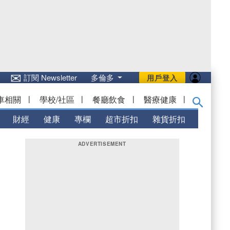
✉
訂閱 Newsletter
多倫多
用戶登入
車相關
|
學校/社區
|
餐廳飲食
|
醫療健康
|
財經
健康
專欄
超市折扣
雜貨折扣