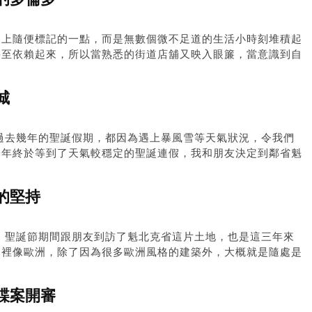
圖上隨便標記的一點，而是無數個微不足道的生活小時刻堆積起
甚至依賴起來，所以當熟悉的街道店舖又映入眼簾，當意識到自
這個地方才給予到我一份平靜的感覺，就好像白居易所說「我生
城
】過去幾年的聖誕假期，都因為遇上暴風雪等天氣狀況，令我們
今年終於等到了天氣較穩定的聖誕連假，我和朋友決定到鄰省魁
。我們出發的那天是聖誕當日，魁省才剛下了大雪，所幸後來幾
地方比較偏遠，位於魁北克城以西北一個多小時的山區，仍有不
的堅持
山時都不免有點刺激。
欄】聖誕節期間跟朋友到訪了魁北克省這片土地，也是這三年來
這裡像歐洲，除了因為很多歐洲風格的建築外，大概就是隨處是
是魁北克市大街小巷上，很多的海報宣傳或是標誌幾乎清一色只
多倫多很多時都是英法並列，但在魁北克省上英文更像贈品，偶
諜案開審
。