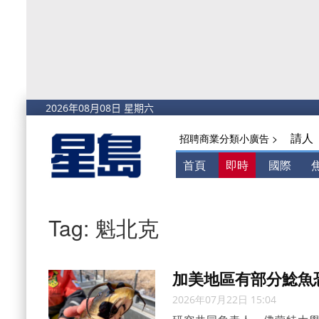
請人
招聘商業分類小廣告 >
首頁
即時
國際
Tag: 魁北克
加美地區有部分鯰魚
2026年07月22日 15:04