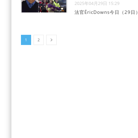
2025年04月29日 15:29
法官ÉricDowns今日（29
辨對錯。控辯雙方精神科醫
一名5歲女童時，可能正處於
的柬埔寨做孤兒，患有未經
去」。
1
2