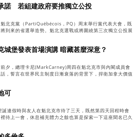
黨這項耗資900億元的勞民傷財之舉毫無意義。」
承諾 若組建政府要推獨立公投
克黨（PartiQuébécois，PQ）周末舉行黨代表大會，既
即將到來的省選舉造勢。魁北克選戰或將圍繞第三次獨立公投展
克城堡發表首場演講 暗藏甚麼深意？
夕，總理卡尼(MarkCarney)周四在魁北克市與內閣成員會
講話，誓言在世界民主制度日漸衰落的背景下，捍衛加拿大價值
外，演講地點也是精挑細選。
地可
】聖誕連假時與友人在魁北克市待了三天，既然第四天回程時會
那裡待上一會，休息補充體力之餘也算是探索一下這座聞名已久
只流於F1方程式大獎賽而已。仔細看地圖時，發現原來滿地
ofMontreal上不能紅燈右轉的意思。
的多倫多