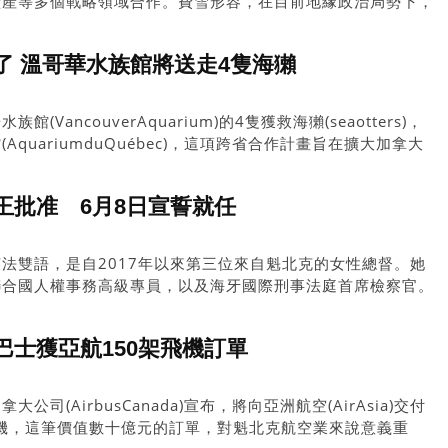
礦產等多個戰略領域合作。費雪形容，在目前地緣政治局勢下，
其重要。
了 溫哥華水族館將送走4隻海獺
VancouverAquarium)的4隻獲救海獺(seaotters)，
quariumduQuébec)，這項跨省合作計畫旨在擴大加拿大
，同時加強民眾對海洋保育的認識。
王批准 6月8日宣誓就任
法雙語，是自2017年以來第三位來自魁北克的女性總督。她
聯合國人權事務高級專員，以及海牙國際刑事法庭首席檢察官。
巴士獲亞航150架飛機訂單
司(AirbusCanada)宣布，將向亞洲航空(AirAsia)交付
0客機，這筆價值數十億元的訂單，對魁北克航空業來說意義重