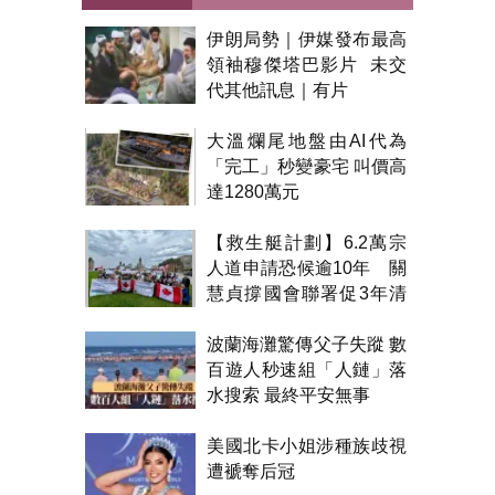
伊朗局勢｜伊媒發布最高
領袖穆傑塔巴影片 未交
代其他訊息｜有片
大溫爛尾地盤由AI代為
「完工」秒變豪宅 叫價高
達1280萬元
【救生艇計劃】6.2萬宗
人道申請恐候逾10年 關
慧貞撐國會聯署促3年清
積壓
波蘭海灘驚傳父子失蹤 數
百遊人秒速組「人鏈」落
水搜索 最終平安無事
美國北卡小姐涉種族歧視
遭褫奪后冠