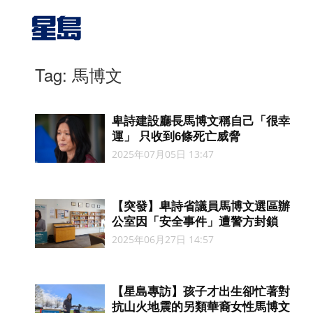
Tag: 馬博文
卑詩建設廳長馬博文稱自己「很幸
運」 只收到6條死亡威脅
2025年07月05日 13:47
【突發】卑詩省議員馬博文選區辦
公室因「安全事件」遭警方封鎖
2025年06月27日 14:57
【星島專訪】孩子才出生卻忙著對
抗山火地震的另類華裔女性馬博文