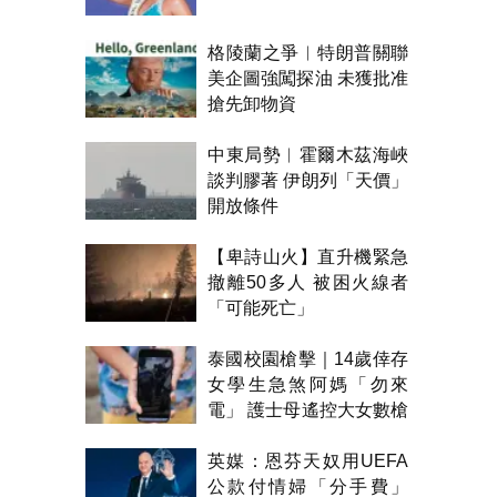
格陵蘭之爭︱特朗普關聯
美企圖強闖探油 未獲批准
搶先卸物資
中東局勢︱霍爾木茲海峽
談判膠著 伊朗列「天價」
開放條件
【卑詩山火】直升機緊急
撤離50多人 被困火線者
「可能死亡」
泰國校園槍擊｜14歲倖存
女學生急煞阿媽「勿來
電」 護士母遙控大女數槍
聲報警
英媒：恩芬天奴用UEFA
公款付情婦「分手費」