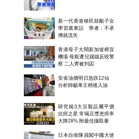
新一代香港移民鼓勵子女
學習廣東話 學者：不承
傳就流失
香港母子大鬧新加坡樟宜
機場 母親遭兒踢踹反咬警
察 二人齊被判囚
安省油價明日急跌12仙
分析師籲車主稍後入油
研究揭3大豆製品屬平價
抗癌之星 常喝豆漿患癌率
大降28% 附最佳攝取量
日本自衛隊員闖中國大使