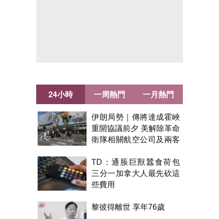
24小時
一周熱門
一月熱門
伊朗局勢｜傳將達成霍峽
重開協議前夕 美解除革命
衛隊相關航空公司及兩客
機制裁
TD：通脹巨獸蠶食荷包
三分一加拿大人最先砍這
些費用
黎彼得離世 享年76歲