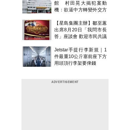
館 村田晃大揭犯案動
機：欲逼中方轉變外交方
針
【星島集團主辦】鄒至蕙
出席8月20日「我問市長
答」座談會 歡迎市民共議
市政
Jetstar手提行李新規｜1
件最重10公斤塞前座下方
用頭頂行李架要俾錢