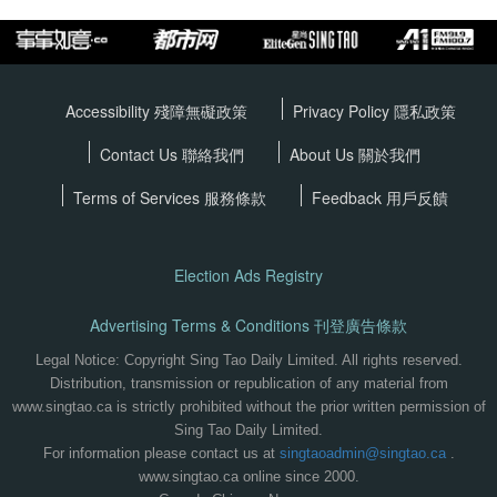
Accessibility 殘障無礙政策
Privacy Policy
隱私政策
Contact Us 聯絡我們
About Us 關於我們
Terms of Services
服務條款
Feedback 用戶反饋
Election Ads Registry
Advertising Terms & Conditions 刊登廣告條款
Legal Notice: Copyright Sing Tao Daily Limited. All rights reserved.
Distribution, transmission or republication of any material from
www.singtao.ca is strictly prohibited without the prior written permission of
Sing Tao Daily Limited.
For information please contact us at
singtaoadmin@singtao.ca
.
www.singtao.ca online since 2000.