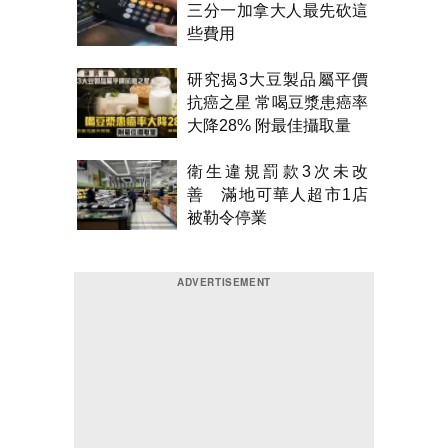
三分一加拿大人最先砍這
些費用
研究揭3大豆製品屬平價
抗癌之星 常喝豆漿患癌率
大降28% 附最佳攝取量
衛生違規罰款3次未改
善 滿地可華人超市1店
被勒令停業