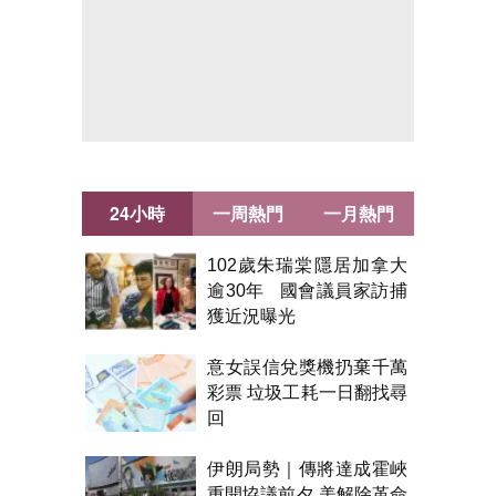
24小時
一周熱門
一月熱門
102歲朱瑞棠隱居加拿大
逾30年 國會議員家訪捕
獲近況曝光
意女誤信兌獎機扔棄千萬
彩票 垃圾工耗一日翻找尋
回
伊朗局勢｜傳將達成霍峽
重開協議前夕 美解除革命