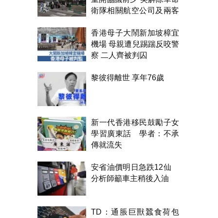
衛隊相關航空公司及兩客
機制裁
香港母子大鬧新加坡樟宜
機場 母親遭兒踢踹反咬警
察 二人齊被判囚
黎彼得離世 享年76歲
新一代香港移民鼓勵子女
學習廣東話 學者：不承
傳就流失
安省油價明日急跌12仙
分析師籲車主稍後入油
TD：通脹巨獸蠶食荷包