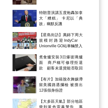
特朗普演講五度炮轟加拿
大「糟糕」 卡尼以「典
故」幽默反譏
【星島街訪】萬錦下周大
規模封路迎IndyCar
Unionville GO站車輛禁入
煮食爐安裝3日爆玻璃爐
面 商戶稱可修理拒退
款 顧客未退貨能否取回
金錢？
【有片】加籍脫衣舞孃滯
留美國路遇攔檢 被搜出
12張假身份證
【大多區天氣】部分地區
發列黃色雷暴警告 萬