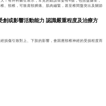
愈大！有外科醫生表示，常見的錯誤坐姿有4個，包括盤腿坐，
腰椎、頸椎，可致肩頸膊痛、肌肉繃緊，甚至椎間盤突出及關節
，要留意3個「90度」，才可保護脊椎，不致受傷。
頸椎受創或影響活動能力 認識嚴重程度及治療方
神經損傷引致對上、下肢的影響，會因應頸椎神經的受損程度而
級別，包括肢體運動機能正常、受傷脊椎神經以下仍有較正常的
經以下仍有部份肢體運動機能、受傷脊椎神經以下有肢體感覺，
癱瘓等等。