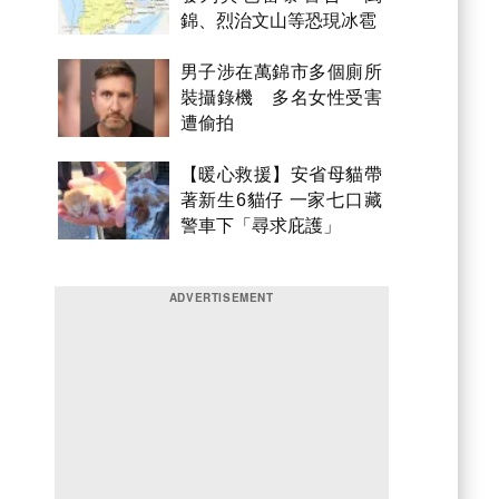
錦、烈治文山等恐現冰雹
男子涉在萬錦市多個廁所
裝攝錄機 多名女性受害
遭偷拍
【暖心救援】安省母貓帶
著新生6貓仔 一家七口藏
警車下「尋求庇護」