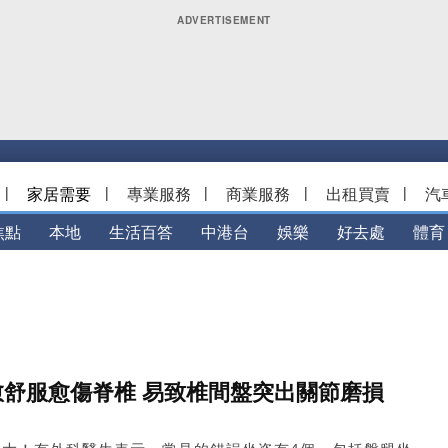
|
家居需要
|
專業服務
|
商業服務
|
出租買賣
|
汽
焦點
本地
生活百答
中港台
娛樂
好去處
體育
愈舒服愈傷脊椎 易致椎間盤突出關節磨損