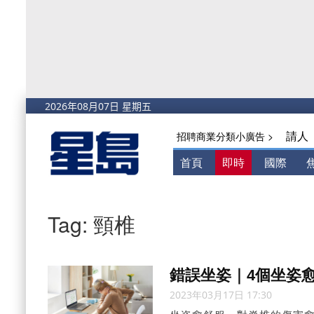
請人
招聘商業分類小廣告 >
首頁
即時
國際
Tag: 頸椎
錯誤坐姿｜4個坐姿
2023年03月17日 17:30