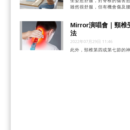
坐姿愈舒服，對脊椎的傷害
雖然很舒服，但有機會傷及
磨損。醫生教要保持坐姿正確
Mirror演唱會｜
法
2022年07月29日 11:46
此外，頸椎第四或第七節的
有所不同，當中會分為五個
肢體運動機能、受傷脊椎神
以及受傷脊椎神經以下完全