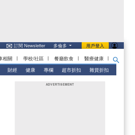
✉
訂閱 Newsletter
多倫多
用戶登入
車相關
|
學校/社區
|
餐廳飲食
|
醫療健康
|
財經
健康
專欄
超市折扣
雜貨折扣