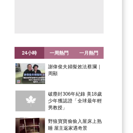
24小時
一周熱門
一月熱門
謝偉俊夫婦擬效法蔡瀾｜
周顯
破塵封306年紀錄 美18歲
少年獲認證「全球最年輕
男教授」
野狼寶寶偷偷入屋床上熟
睡 屋主返家遇奇景