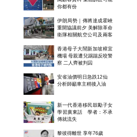
你都有份
伊朗局勢｜傳將達成霍峽
重開協議前夕 美解除革命
衛隊相關航空公司及兩客
機制裁
香港母子大鬧新加坡樟宜
機場 母親遭兒踢踹反咬警
察 二人齊被判囚
安省油價明日急跌12仙
分析師籲車主稍後入油
新一代香港移民鼓勵子女
學習廣東話 學者：不承
傳就流失
黎彼得離世 享年76歲