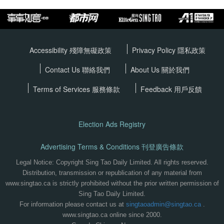
Accessibility 殘障無礙政策
Privacy Policy
隱私政策
Contact Us 聯絡我們
About Us 關於我們
Terms of Services
服務條款
Feedback 用戶反饋
Election Ads Registry
Advertising Terms & Conditions 刊登廣告條款
Legal Notice: Copyright Sing Tao Daily Limited. All rights reserved.
Distribution, transmission or republication of any material from
www.singtao.ca is strictly prohibited without the prior written permission of
Sing Tao Daily Limited.
For information please contact us at
singtaoadmin@singtao.ca
.
www.singtao.ca online since 2000.