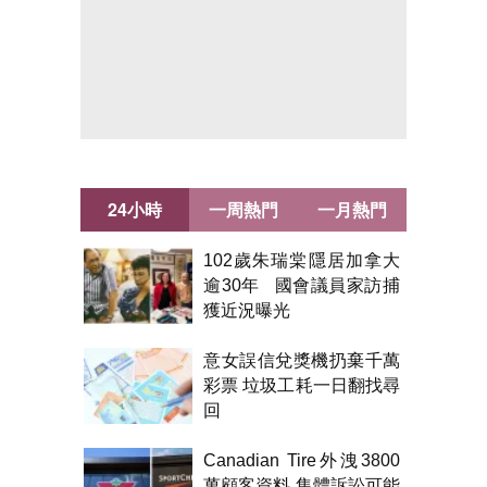
24小時
一周熱門
一月熱門
102歲朱瑞棠隱居加拿大
逾30年 國會議員家訪捕
獲近況曝光
意女誤信兌獎機扔棄千萬
彩票 垃圾工耗一日翻找尋
回
Canadian Tire外洩3800
萬顧客資料 集體訴訟可能