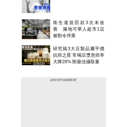
衛生違規罰款3次未改
善 滿地可華人超市1店
被勒令停業
研究揭3大豆製品屬平價
抗癌之星 常喝豆漿患癌率
大降28% 附最佳攝取量