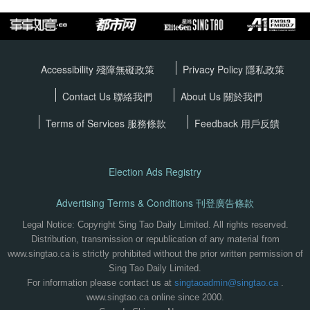
Accessibility 殘障無礙政策
Privacy Policy
隱私政策
Contact Us 聯絡我們
About Us 關於我們
Terms of Services
服務條款
Feedback 用戶反饋
Election Ads Registry
Advertising Terms & Conditions 刊登廣告條款
Legal Notice: Copyright Sing Tao Daily Limited. All rights reserved.
Distribution, transmission or republication of any material from
www.singtao.ca is strictly prohibited without the prior written permission of
Sing Tao Daily Limited.
For information please contact us at
singtaoadmin@singtao.ca
.
www.singtao.ca online since 2000.