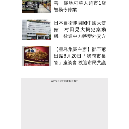
善 滿地可華人超市1店
被勒令停業
日本自衛隊員闖中國大使
館 村田晃大揭犯案動
機：欲逼中方轉變外交方
針
【星島集團主辦】鄒至蕙
出席8月20日「我問市長
答」座談會 歡迎市民共議
市政