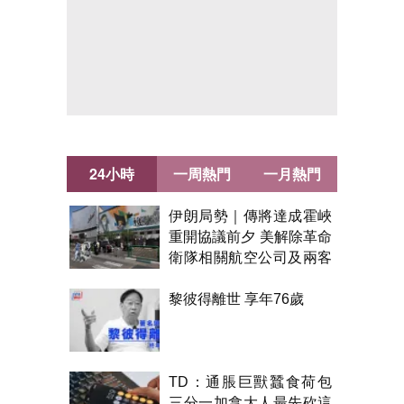
24小時
一周熱門
一月熱門
伊朗局勢｜傳將達成霍峽
重開協議前夕 美解除革命
衛隊相關航空公司及兩客
機制裁
黎彼得離世 享年76歲
TD：通脹巨獸蠶食荷包
三分一加拿大人最先砍這