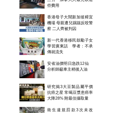
些費用
香港母子大鬧新加坡樟宜
機場 母親遭兒踢踹反咬警
察 二人齊被判囚
新一代香港移民鼓勵子女
學習廣東話 學者：不承
傳就流失
安省油價明日急跌12仙
分析師籲車主稍後入油
研究揭3大豆製品屬平價
抗癌之星 常喝豆漿患癌率
大降28% 附最佳攝取量
衛生違規罰款3次未改