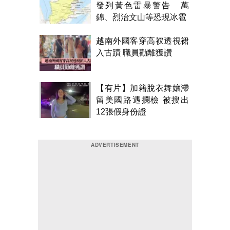
發列黃色雷暴警告 萬
錦、烈治文山等恐現冰雹
越南外國客穿高衩透視裙
入古蹟 職員勸離獲讚
【有片】加籍脫衣舞孃滯
留美國路遇攔檢 被搜出
12張假身份證