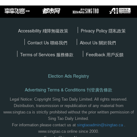
Accessibility 殘障無礙政策
Privacy Policy
隱私政策
Contact Us 聯絡我們
About Us 關於我們
Terms of Services
服務條款
Feedback 用戶反饋
Election Ads Registry
Advertising Terms & Conditions 刊登廣告條款
Legal Notice: Copyright Sing Tao Daily Limited. All rights reserved.
Distribution, transmission or republication of any material from
www.singtao.ca is strictly prohibited without the prior written permission of
Sing Tao Daily Limited.
For information please contact us at
singtaoadmin@singtao.ca
.
www.singtao.ca online since 2000.