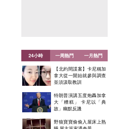
24小時
一周熱門
一月熱門
【北約間諜案】卡尼稱加
拿大從一開始就參與調查
並須汲取教訓
特朗普演講五度炮轟加拿
大「糟糕」 卡尼以「典
故」幽默反譏
野狼寶寶偷偷入屋床上熟
睡 屋主返家遇奇景