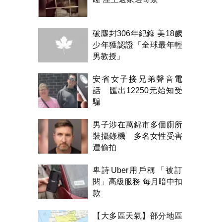
破塵封306年紀錄 美18歲
少年獲認證「全球最年輕
男教授」
安省女子接兄弟聲音電
話 匯出12250元始知受
騙
男子涉在萬錦市多個廁所
裝攝錄機 多名女性受害
遭偷拍
卑詩Uber用戶稱「被訂
閱」高級服務 每月暗中扣
款
【大多區天氣】部分地區