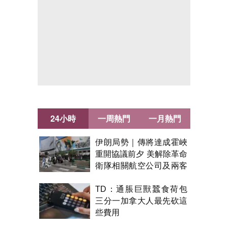
24小時
一周熱門
一月熱門
伊朗局勢｜傳將達成霍峽
重開協議前夕 美解除革命
衛隊相關航空公司及兩客
機制裁
TD：通脹巨獸蠶食荷包
三分一加拿大人最先砍這
些費用