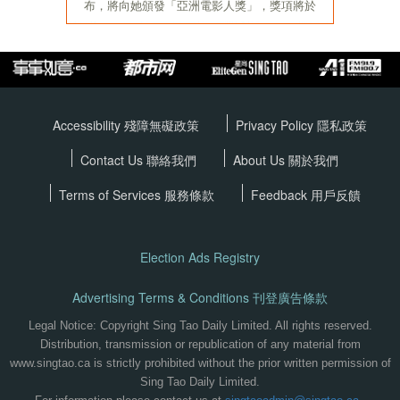
Accessibility 殘障無礙政策
Privacy Policy
隱私政策
Contact Us 聯絡我們
About Us 關於我們
Terms of Services
服務條款
Feedback 用戶反饋
Election Ads Registry
Advertising Terms & Conditions 刊登廣告條款
Legal Notice: Copyright Sing Tao Daily Limited. All rights reserved.
Distribution, transmission or republication of any material from
www.singtao.ca is strictly prohibited without the prior written permission of
Sing Tao Daily Limited.