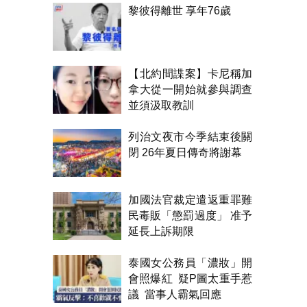
黎彼得離世 享年76歲
【北約間諜案】卡尼稱加
拿大從一開始就參與調查
並須汲取教訓
列治文夜市今季結束後關
閉 26年夏日傳奇將謝幕
加國法官裁定遣返重罪難
民毒販「懲罰過度」 准予
延長上訴期限
泰國女公務員「濃妝」開
會照爆紅 疑P圖太重手惹
議 當事人霸氣回應