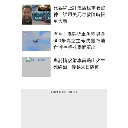
旅客網上訂酒店租車要留
神 誤用美元付款隨時帳
單大增
有片｜俄羅斯傘兵節 男兵
600米高空主傘失靈墮地
亡 半空掙扎畫面流出
卑詩情侶駕車衝過山火生
死線如「穿越末日隧道」