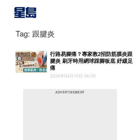
Tag: 跟腱炎
行路易腳痛？專家教2招防筋膜炎跟
腱炎 刷牙時用網球踩腳板底 紓緩足
痛
2026年04月10日 06:00