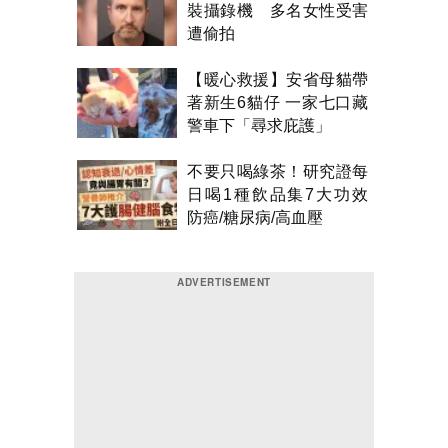
裝攝錄機 多名女性受害
遭偷拍
【暖心救援】安省母貓帶
著新生6貓仔 一家七口藏
警車下「尋求庇護」
不要只喝綠茶！研究證每
日喝1種飲品集7大功效
防癌/糖尿病/高血壓