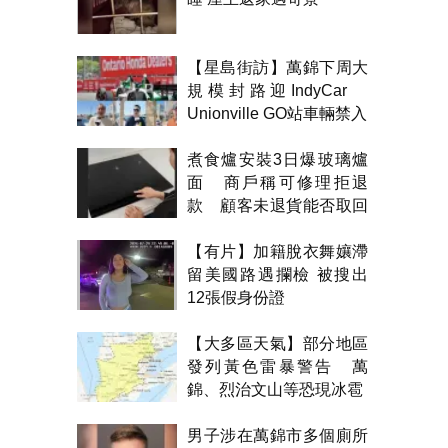
【星島街訪】萬錦下周大
規模封路迎IndyCar
Unionville GO站車輛禁入
煮食爐安裝3日爆玻璃爐
面 商戶稱可修理拒退
款 顧客未退貨能否取回
金錢？
【有片】加籍脫衣舞孃滯
留美國路遇攔檢 被搜出
12張假身份證
【大多區天氣】部分地區
發列黃色雷暴警告 萬
錦、烈治文山等恐現冰雹
男子涉在萬錦市多個廁所