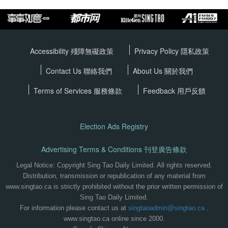
Accessibility 殘障無礙政策
Privacy Policy
隱私政策
Contact Us 聯絡我們
About Us 關於我們
Terms of Services
服務條款
Feedback 用戶反饋
Election Ads Registry
Advertising Terms & Conditions 刊登廣告條款
Legal Notice: Copyright Sing Tao Daily Limited. All rights reserved.
Distribution, transmission or republication of any material from
www.singtao.ca is strictly prohibited without the prior written permission of
Sing Tao Daily Limited.
For information please contact us at
singtaoadmin@singtao.ca
.
www.singtao.ca online since 2000.