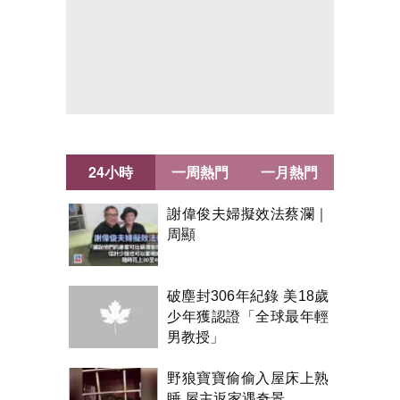
24小時
一周熱門
一月熱門
謝偉俊夫婦擬效法蔡瀾｜
周顯
破塵封306年紀錄 美18歲
少年獲認證「全球最年輕
男教授」
野狼寶寶偷偷入屋床上熟
睡 屋主返家遇奇景