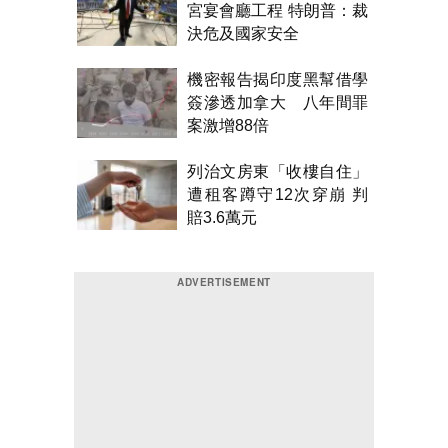
宮宴會廳工程 特朗普：裁
決危及國家安全
機密報告揭印度黑幫借學
簽滲透加拿大 八年間罪
案激增88倍
列治文房東「收樓自住」
遭租客蹲守12次穿崩 判
賠3.6萬元