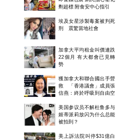
劑超標 附食安中心指引
埃及女星涉製毒案被判死
刑 震驚當地社會
加拿大平均租金叫價連跌
22個月 有大都會已見轉
勢
獲加拿大和聯合國出手營
救 「香港議會」成員張
信燕：終於呼吸到自由空
氣！
美国参议员不解杜鲁多与
姬蒂派莉放闪为什么总能
被拍到？
美上訴法院叫停$31億白