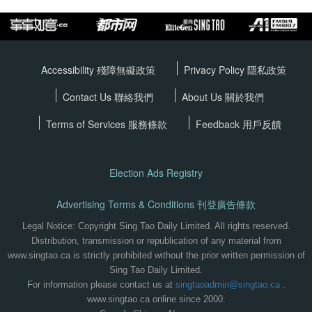
Accessibility 殘障無礙政策
Privacy Policy
隱私政策
Contact Us 聯絡我們
About Us 關於我們
Terms of Services
服務條款
Feedback 用戶反饋
Election Ads Registry
Advertising Terms & Conditions 刊登廣告條款
Legal Notice: Copyright Sing Tao Daily Limited. All rights reserved.
Distribution, transmission or republication of any material from
www.singtao.ca is strictly prohibited without the prior written permission of
Sing Tao Daily Limited.
For information please contact us at
singtaoadmin@singtao.ca
.
www.singtao.ca online since 2000.