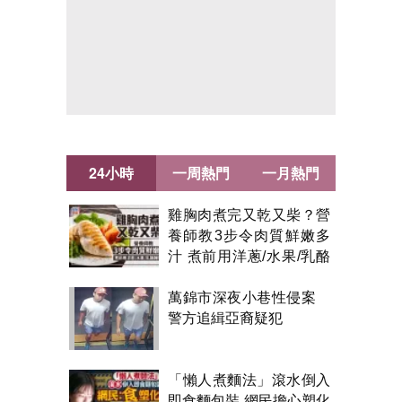
24小時
一周熱門
一月熱門
雞胸肉煮完又乾又柴？營
養師教3步令肉質鮮嫩多
汁 煮前用洋蔥/水果/乳酪
醃製都得？
萬錦市深夜小巷性侵案
警方追緝亞裔疑犯
「懶人煮麵法」滾水倒入
即食麵包裝 網民擔心塑化