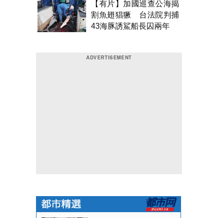
【有片】加國巡查公海揭
割魚翅猖獗 台法院判捕
43海豚誘鯊船長囚兩年