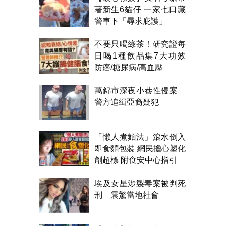
著新生6貓仔 一家七口藏
警車下「尋求庇護」
不要只喝綠茶！研究證每
日喝1種飲品集7大功效
防癌/糖尿病/高血壓
萬錦市深夜小巷性侵案
警方追緝亞裔疑犯
「懶人煮麵法」滾水倒入
即食麵包裝 網民擔心塑化
劑超標 附食安中心指引
埃及女星涉製毒案被判死
刑 震驚當地社會