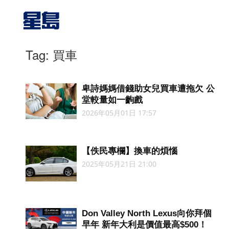
Tag: 買車
卑詩媽媽借錢助女兒買車遭拖欠 公
堂較量如一齣戲
2026年05月01日 17:57
【佚民專欄】換車的煩惱
2025年05月21日 21:00
Don Valley North Lexus向你拜個
早年 新年大利是價值最高$500！