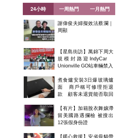
24小時
一周熱門
一月熱門
謝偉俊夫婦擬效法蔡瀾｜
周顯
【星島街訪】萬錦下周大
規模封路迎IndyCar
Unionville GO站車輛禁入
煮食爐安裝3日爆玻璃爐
面 商戶稱可修理拒退
款 顧客未退貨能否取回
金錢？
【有片】加籍脫衣舞孃滯
留美國路遇攔檢 被搜出
12張假身份證
【暖心救援】安省母貓帶