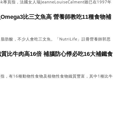
專頁指，法國女人瑞JeanneLouiseCalment雖已在1997年
為有紀錄以來最長壽的人瑞。她生前其中一個愛好是，每星期也
何朱古力有助延壽？關鍵在於朱古力的可可成分？
魚Omega3比三文魚高 營養師教吃11種食物補
）脂肪酸，不少人會吃三文魚。「NutriLife」註冊營養師郭思
腦、降血脂、提升免疫力。她推介11種含豐富Omega-3的食
物適合素食者、不吃魚類或對海鮮敏感的人士。其中，有1種魚
質比牛肉高16倍 補腦防心悸必吃16大補鐵食
更高，有3種植物類食物亦屬推介之列。
指，有16種動物性食物及植物性食物鐵質豐富，其中1種比牛
肉高出16倍！攝取足夠鐵質可預防貧血、心悸等問題，但若
大減低吸收率。