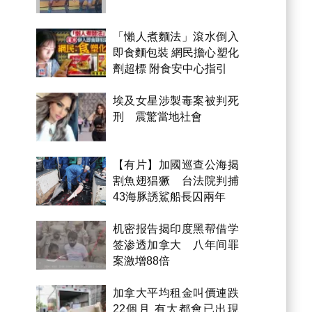
「懶人煮麵法」滾水倒入
即食麵包裝 網民擔心塑化
劑超標 附食安中心指引
埃及女星涉製毒案被判死
刑 震驚當地社會
【有片】加國巡查公海揭
割魚翅猖獗 台法院判捕
43海豚誘鯊船長囚兩年
机密报告揭印度黑帮借学
签渗透加拿大 八年间罪
案激增88倍
加拿大平均租金叫價連跌
22個月 有大都會已出現