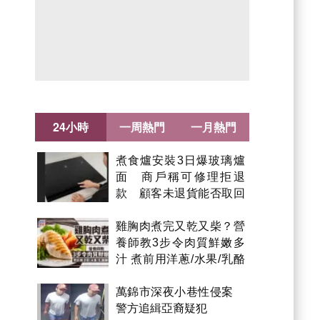
24小時
一周熱門
一月熱門
煮食爐安裝3日爆玻璃爐
面 商戶稱可修理拒退
款 顧客未退貨能否取回
金錢？
雞胸肉煮完又乾又柴？營
養師教3步令肉質鮮嫩多
汁 煮前用洋蔥/水果/乳酪
醃製都得？
萬錦市深夜小巷性侵案
警方追緝亞裔疑犯