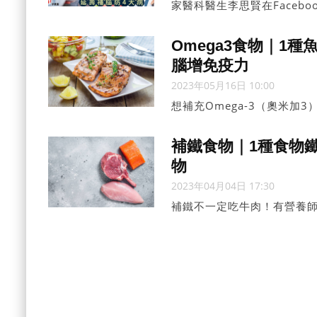
家醫科醫生李思賢在Facebook
離世，但她以122歲之齡成
會吃大約1公斤的朱古力！為
Omega3食物｜1種
腦增免疫力
2023年05月16日 10:00
想補充Omega-3（奧米加3
慧表示，Omega-3有助補
物，除了魚類，還有多種食
補鐵食物｜1種食物鐵
的Omega-3含量比三文魚
物
2023年04月04日 17:30
補鐵不一定吃牛肉！有營養師
肉、豬潤高鐵，鐵質含量比牛
與2種食物同時進食，則會大