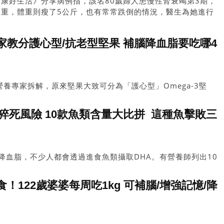
康好生活》分享病例指，該名80歲婦人患慢性腎衰竭第3期，
嚴重，體重則瘦了5公斤，也有常常跌倒的情況，醫生為她進行
婦人白蛋白只有3（正常值應為3.5至5.5），也有營養不良和
家教分護心型/抗老型堅果 補腦降血脂要吃哪4
養專家拆解，原來堅果大致可分為「護心型」Omega-3堅
，兩類堅果對身體各有功效。如果不慎吃錯堅果，隨時等...
%猝死風險 10款魚類含量大比拼 這種魚擊敗三
護腦降血脂，不少人都會透過進食魚類攝取DHA。有營養師列出10
有一種魚更擊敗DHA含量豐富的三文魚及秋刀...
！122歲婆婆每周吃1kg 可補腦/增強記憶/降