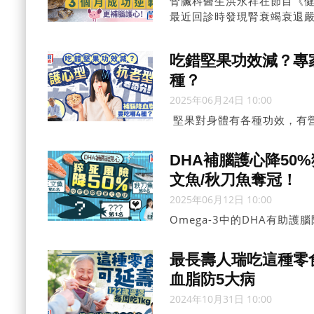
腎臟科醫生洪永祥在節目《健
最近回診時發現腎衰竭衰退
抽血檢查，檢查結果發現，該
肌少症的情況。
吃錯堅果功效減？專
種？
2025年06月24日 10:00
堅果對身體有各種功效，有營
果、「抗老型」維他命E堅果
DHA補腦護心降50
文魚/秋刀魚奪冠！
2025年06月12日 10:00
Omega-3中的DHA有助
款常見魚類的DHA含量，當中
最長壽人瑞吃這種零食
血脂防5大病
2024年10月31日 10:00