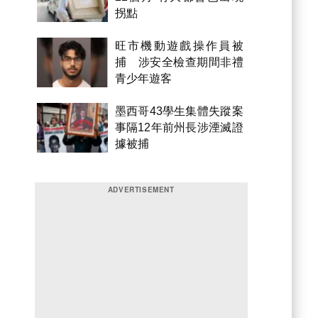
拐點
旺市機動遊戲操作員被
捕 涉安全檢查期間非禮
青少年遊客
墨西哥43學生集體失蹤案
事隔12年前州長涉湮滅證
據被捕