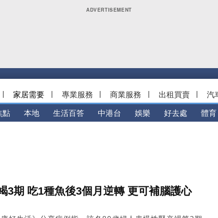
|
家居需要
|
專業服務
|
商業服務
|
出租買賣
|
汽
焦點
本地
生活百答
中港台
娛樂
好去處
體育
竭3期 吃1種魚後3個月逆轉 更可補腦護心