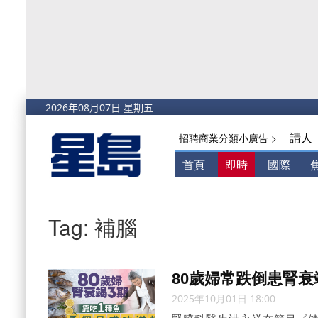
請人
招聘商業分類小廣告 >
首頁
即時
國際
Tag: 補腦
80歲婦常跌倒患腎衰
2025年10月01日 18:00