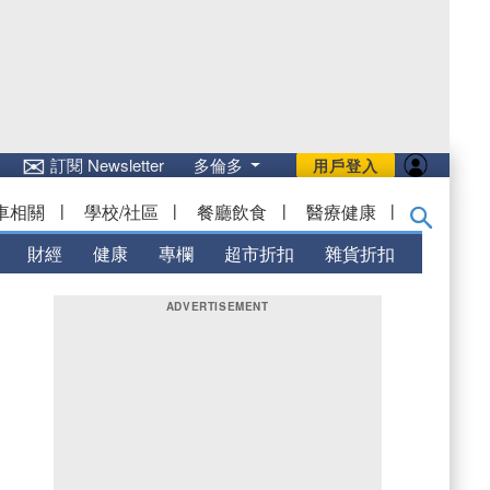
✉
訂閱 Newsletter
多倫多
用戶登入
車相關
|
學校/社區
|
餐廳飲食
|
醫療健康
|
財經
健康
專欄
超市折扣
雜貨折扣