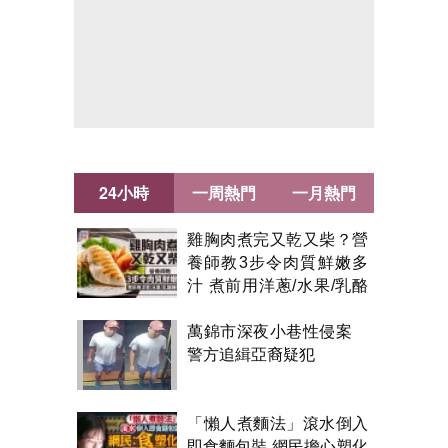
24小時
一周熱門
一月熱門
雞胸肉煮完又乾又柴？營
養師教3步令肉質鮮嫩多
汁 煮前用洋蔥/水果/乳酪
醃製都得？
萬錦市深夜小巷性侵案
警方追緝亞裔疑犯
「懶人煮麵法」滾水倒入
即食麵包裝 網民擔心塑化