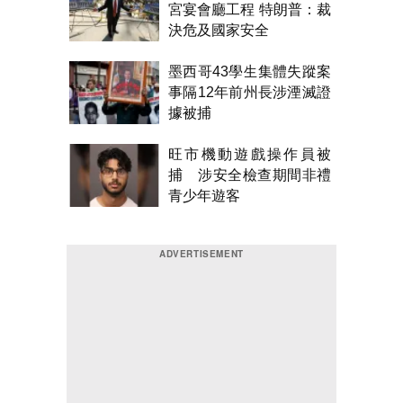
宮宴會廳工程 特朗普：裁
決危及國家安全
墨西哥43學生集體失蹤案
事隔12年前州長涉湮滅證
據被捕
旺市機動遊戲操作員被
捕 涉安全檢查期間非禮
青少年遊客