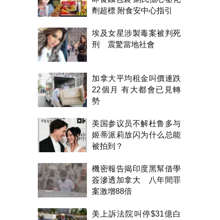
劑超標 附食安中心指引
埃及女星涉製毒案被判死
刑 震驚當地社會
加拿大平均租金叫價連跌
22個月 有大都會已見轉
勢
美国参议员不解杜鲁多与
姬蒂派莉放闪为什么总能
被拍到？
機密報告揭印度黑幫借學
簽滲透加拿大 八年間罪
案激增88倍
美上訴法院叫停$31億白