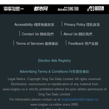
Accessibility 殘障無礙政策
Privacy Policy
隱私政策
Contact Us 聯絡我們
About Us 關於我們
Terms of Services
服務條款
Feedback 用戶反饋
Election Ads Registry
Advertising Terms & Conditions 刊登廣告條款
Legal Notice: Copyright Sing Tao Daily Limited. All rights reserved.
Distribution, transmission or republication of any material from
www.singtao.ca is strictly prohibited without the prior written permission of
Sing Tao Daily Limited.
For information please contact us at
singtaoadmin@singtao.ca
.
www.singtao.ca online since 2000.